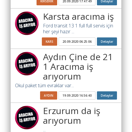
KIRSEHIR
20.09.2020 17:47:49
Detaylar
İlanlar
Karsta aracıma iş
Söför
Arayanlar
Ford transit 13 1 full full servis için
her şeyi hazır ...
Arac
KARS
20.09.2020 06:25:06
Detaylar
arayanlar
Aydın Çine de 21
Soför
olup
1 Aracıma iş
iş
arıyorum
arayanlar
Okul paket tüm evraklar var...
Aracına
iş
AYDIN
19.09.2020 16:56:40
Detaylar
arayanlar
Erzurum da iş
Blog
arıyorum
Yol
Katsayısı
...