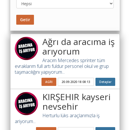
Yol
Maliyet
Hesaplama
Getir
Şartname
Karşılaştırma
Ağrı da aracıma iş
Robotu
arıyorum
Masaüstü
Maliyet
Aracım Mercedes sprinter tüm
Programı
evraklarım full artı fuldur personel okul ve grup
taşımacılığını yapıyorum...
Sınır
Değer
AGRI
20.09.2020 18:08:13
Detaylar
Hesaplama
KIRŞEHIR kayseri
Akaryakıt
nevsehir
Fiyatları
Herturlu lüks araçlarımızla iş
İhale
ariyorum...
Ara