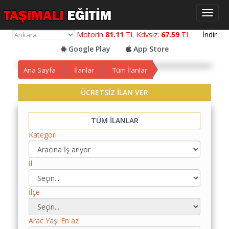
Toggl
naviga
Motorin
81.11
TL Kdvsiz:
67.59
TL
İndir
Google Play
App Store
Ana Sayfa
İlanlar
Tüm İlanlar
Yol
ÜCRETSİZ İLAN VER
Maliyet
Hesaplama
TÜM İLANLAR
Yemek
Kategori
Maliyet
Hesaplama
İl
Kredili
Yol
Maliyet
İlçe
Hesaplama
Arac Yaşı En az
Toplu