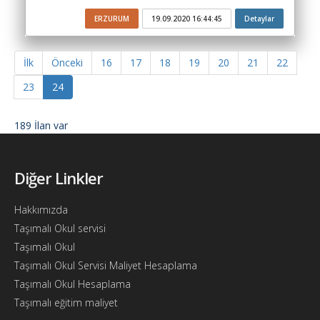
Bul
ERZURUM
19.09.2020 16:44:45
Detaylar
Ajandam
İlk
Önceki
16
17
18
19
20
21
22
Hakkımızda
23
24
İletişim
189 İlan var
Diğer Linkler
Hakkımızda
Taşımalı Okul servisi
Taşımalı Okul
Taşımalı Okul Servisi Maliyet Hesaplama
Taşımalı Okul Hesaplama
Taşımalı eğitim maliyet