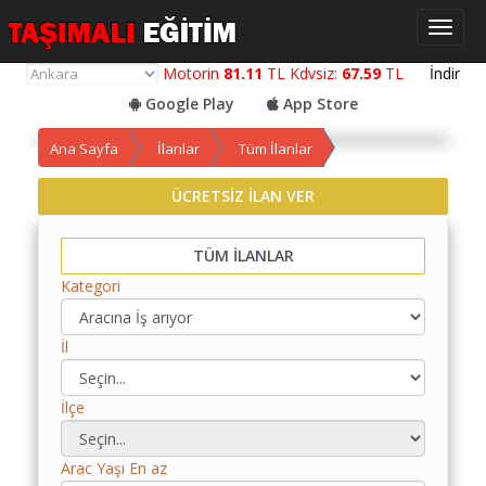
Toggl
naviga
Motorin
81.11
TL Kdvsiz:
67.59
TL
İndir
Google Play
App Store
Yol
Ana Sayfa
İlanlar
Tüm İlanlar
Maliyet
Hesaplama
ÜCRETSİZ İLAN VER
Yemek
Maliyet
TÜM İLANLAR
Hesaplama
Kategori
Kredili
Yol
İl
Maliyet
Hesaplama
İlçe
Toplu
Yol
Arac Yaşı En az