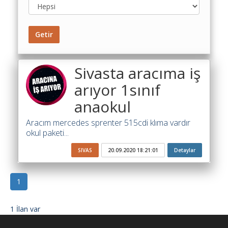
Maliyet
Hesaplama
Şartname
Getir
Karşılaştırma
Robotu
Sivasta aracıma iş
Masaüstü
arıyor 1sınıf
Maliyet
Programı
anaokul
Sınır
Aracım mercedes sprenter 515cdi klıma vardır
Değer
okul paketi...
Hesaplama
SIVAS
20.09.2020 18:21:01
Detaylar
Akaryakıt
Fiyatları
1
İhale
Ara
1 İlan var
İlanlar