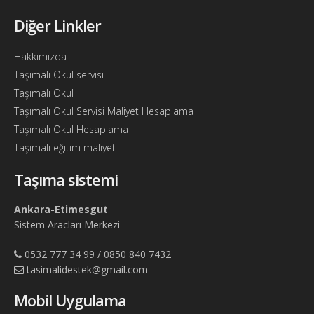
Söför
Diğer Linkler
Arayanlar
Hakkımızda
Arac
Taşımalı Okul servisi
arayanlar
Taşımalı Okul
Soför
Taşımalı Okul Servisi Maliyet Hesaplama
olup
Taşımalı Okul Hesaplama
iş
Taşımalı eğitim maliyet
arayanlar
Taşıma sistemi
Aracına
iş
Ankara-Etimesgut
arayanlar
Sistem Aracları Merkezi
Blog
0532 777 34 99 / 0850 840 7432
Yol
tasimalidestek@gmail.com
Katsayısı
Mobil Uygulama
Bul