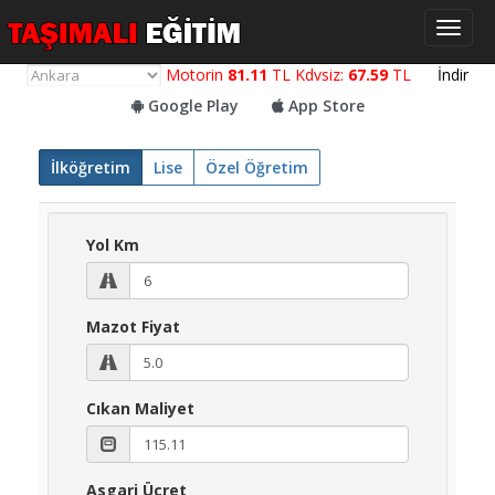
Toggl
naviga
Motorin
81.11
TL Kdvsiz:
67.59
TL
İndir
Google Play
App Store
Yol
İlköğretim
Lise
Özel Öğretim
Maliyet
Hesaplama
Yol Km
Yemek
Maliyet
Hesaplama
Mazot Fiyat
Kredili
Yol
Maliyet
Cıkan Maliyet
Hesaplama
Toplu
Asgari Ücret