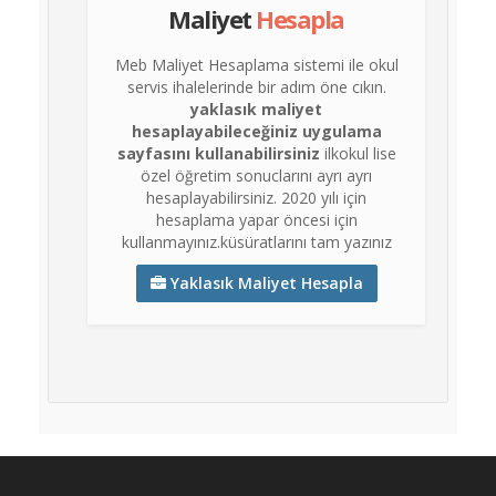
İlanlar
Maliyet
Hesapla
Söför
Meb Maliyet Hesaplama sistemi ile okul
Arayanlar
servis ihalelerinde bir adım öne cıkın.
yaklasık maliyet
Arac
hesaplayabileceğiniz uygulama
arayanlar
sayfasını kullanabilirsiniz
ilkokul lise
özel öğretim sonuclarını ayrı ayrı
Soför
hesaplayabilirsiniz. 2020 yılı için
olup
hesaplama yapar öncesi için
iş
kullanmayınız.küsüratlarını tam yazınız
arayanlar
Yaklasık Maliyet Hesapla
Aracına
iş
arayanlar
Blog
Yol
Katsayısı