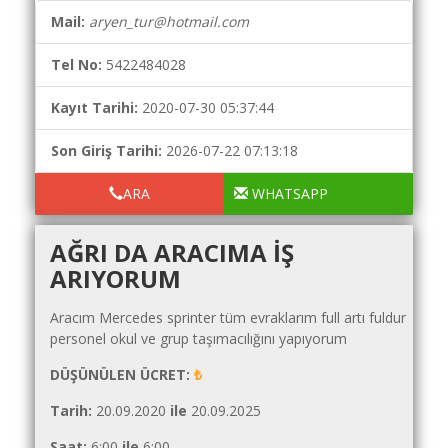
Yol
Mail:
aryen_tur@hotmail.com
Maliyet
Hesaplama
Tel No:
5422484028
Şartname
Karşılaştırma
Kayıt Tarihi:
2020-07-30 05:37:44
Robotu
Son Giriş Tarihi:
2026-07-22 07:13:18
Masaüstü
Maliyet
ARA
WHATSAPP
Programı
AĞRI DA ARACIMA IŞ
Sınır
ARIYORUM
Değer
Hesaplama
Aracım Mercedes sprinter tüm evraklarım full artı fuldur
Akaryakıt
personel okul ve grup taşımacılığını yapıyorum
Fiyatları
DÜŞÜNÜLEN ÜCRET:
₺
İhale
Tarih:
20.09.2020
ile
20.09.2025
Ara
Saat:
6:00
ile
6:00