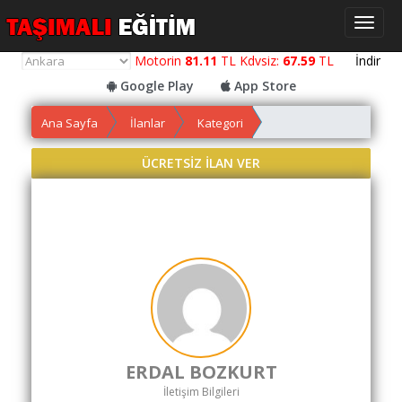
Toggl
naviga
Motorin
81.11
TL Kdvsiz:
67.59
TL
İndir
Google Play
App Store
Ana Sayfa
İlanlar
Kategori
Yol
Maliyet
ÜCRETSİZ İLAN VER
Hesaplama
Yemek
Maliyet
Hesaplama
Kredili
Yol
Maliyet
Hesaplama
ERDAL BOZKURT
Toplu
İletişim Bilgileri