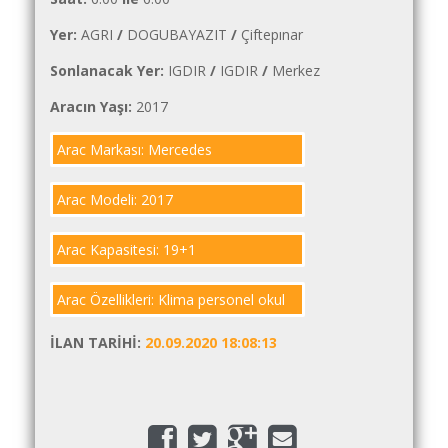
İlanlar
Yer:
AGRI
/
DOGUBAYAZIT
/
Çiftepınar
Söför
Sonlanacak Yer:
IGDIR
/
IGDIR
/
Merkez
Arayanlar
Aracın Yaşı:
2017
Arac
arayanlar
Arac Markası: Mercedes
Soför
olup
Arac Modeli: 2017
iş
arayanlar
Arac Kapasitesi: 19+1
Aracına
Arac Özellikleri: Klima personel okul
iş
arayanlar
İLAN TARIHI:
20.09.2020 18:08:13
Blog
Yol
Katsayısı