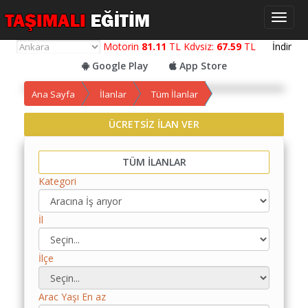
Toggl
naviga
Motorin
81.11
TL Kdvsiz:
67.59
TL
İndir
Google Play
App Store
Yol
Ana Sayfa
İlanlar
Tüm İlanlar
Maliyet
Hesaplama
ÜCRETSİZ İLAN VER
Yemek
TÜM İLANLAR
Maliyet
Hesaplama
Kategori
Kredili
İl
Yol
Maliyet
Hesaplama
İlçe
Toplu
Yol
Arac Yaşı En az