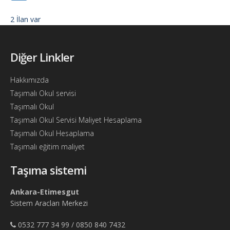
Söför
2 İlan var
Arayanlar
Arac
Diğer Linkler
arayanlar
Hakkımızda
Soför
olup
Taşımalı Okul servisi
iş
Taşımalı Okul
arayanlar
Taşımalı Okul Servisi Maliyet Hesaplama
Taşımalı Okul Hesaplama
Aracına
iş
Taşımalı eğitim maliyet
arayanlar
Taşıma sistemi
Blog
Ankara-Etimesgut
Yol
Sistem Aracları Merkezi
Katsayısı
Bul
0532 777 34 99 / 0850 840 7432