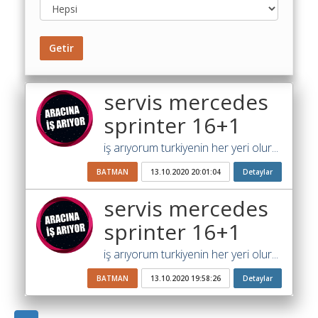
Maliyet
Hesaplama
Şartname
Getir
Karşılaştırma
Robotu
servis mercedes
Masaüstü
sprinter 16+1
Maliyet
Programı
iş arıyorum turkiyenin her yeri olur...
Sınır
BATMAN
13.10.2020 20:01:04
Detaylar
Değer
Hesaplama
servis mercedes
sprinter 16+1
Akaryakıt
Fiyatları
iş arıyorum turkiyenin her yeri olur...
İhale
BATMAN
13.10.2020 19:58:26
Detaylar
Ara
İlanlar