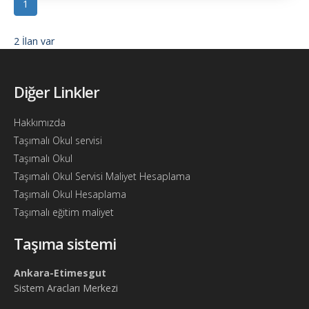
1
Söför
Arayanlar
2 İlan var
Arac
arayanlar
Diğer Linkler
Soför
Hakkımızda
olup
iş
Taşımalı Okul servisi
arayanlar
Taşımalı Okul
Taşımalı Okul Servisi Maliyet Hesaplama
Aracına
Taşımalı Okul Hesaplama
iş
arayanlar
Taşımalı eğitim maliyet
Blog
Taşıma sistemi
Yol
Ankara-Etimesgut
Katsayısı
Sistem Aracları Merkezi
Bul