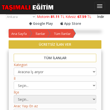
Toggl
naviga
Motorin
81.11
TL Kdvsiz:
67.59
TL
İndir
Google Play
App Store
Yol
Ana Sayfa
İlanlar
Tüm İlanlar
Maliyet
Hesaplama
ÜCRETSİZ İLAN VER
Yemek
TÜM İLANLAR
Maliyet
Hesaplama
Kategori
Kredili
İl
Yol
Maliyet
Hesaplama
İlçe
Toplu
Yol
Arac Yaşı En az