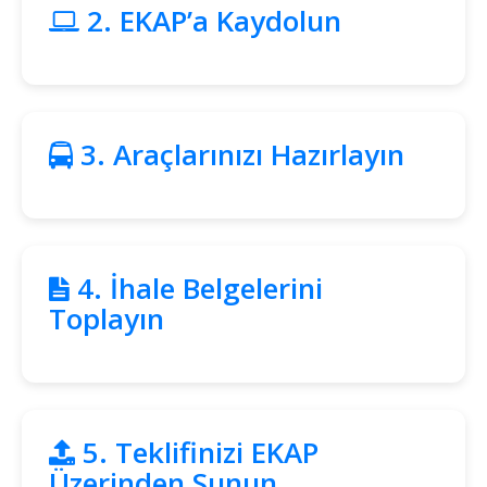
Akaryakıt
2. EKAP’a Kaydolun
Fiyatları
İhale
Ara
3. Araçlarınızı Hazırlayın
İlanlar
Söför
Arayanlar
Arac
4. İhale Belgelerini
arayanlar
Toplayın
Soför
olup
iş
arayanlar
Aracına
5. Teklifinizi EKAP
iş
Üzerinden Sunun