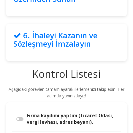
arayanlar
Blog
Yol
Katsayısı
6. İhaleyi Kazanın ve
Bul
Sözleşmeyi İmzalayın
Ajandam
Hakkımızda
Kontrol Listesi
İletişim
Aşağıdaki görevleri tamamlayarak ilerlemenizi takip edin. Her
adımda yanınızdayız!
Firma kaydımı yaptım (Ticaret Odası,
vergi levhası, adres beyanı).