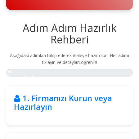
Yol
Maliyet
Hesaplama
Adım Adım Hazırlık
Toplu
Rehberi
Yol
Maliyet
Hesaplama
Aşağıdaki adımları takip ederek ihaleye hazır olun. Her adımı
tıklayın ve detayları öğrenin!
Şartname
Karşılaştırma
0%
Robotu
Tamamlandı
Masaüstü
1. Firmanızı Kurun veya
Maliyet
Programı
Hazırlayın
Sınır
Değer
Hesaplama