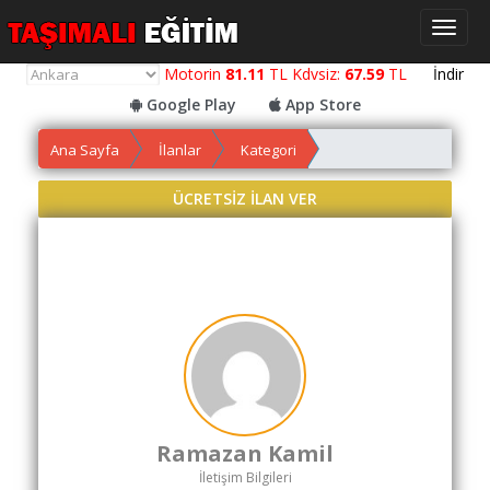
Toggl
naviga
Motorin
81.11
TL Kdvsiz:
67.59
TL
İndir
Google Play
App Store
Ana Sayfa
İlanlar
Kategori
Yol
Maliyet
ÜCRETSİZ İLAN VER
Hesaplama
Yemek
Maliyet
Hesaplama
Kredili
Yol
Maliyet
Hesaplama
Ramazan Kamil
Toplu
İletişim Bilgileri