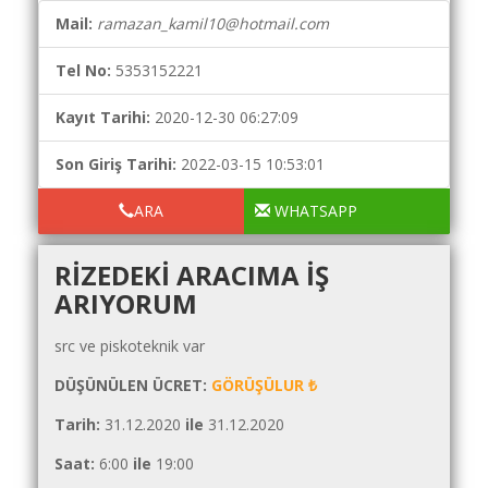
Yol
Mail:
ramazan_kamil10@hotmail.com
Maliyet
Hesaplama
Tel No:
5353152221
Şartname
Karşılaştırma
Kayıt Tarihi:
2020-12-30 06:27:09
Robotu
Son Giriş Tarihi:
2022-03-15 10:53:01
Masaüstü
Maliyet
ARA
WHATSAPP
Programı
RIZEDEKI ARACIMA IŞ
Sınır
ARIYORUM
Değer
Hesaplama
src ve piskoteknik var
Akaryakıt
DÜŞÜNÜLEN ÜCRET:
GÖRÜŞÜLUR ₺
Fiyatları
Tarih:
31.12.2020
ile
31.12.2020
İhale
Ara
Saat:
6:00
ile
19:00