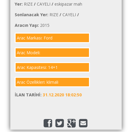
İlanlar
Yer:
RIZE
/
CAYELI
/
eskipazar mah
Sonlanacak Yer:
RIZE
/
CAYELI
/
Söför
Arayanlar
Aracın Yaşı:
2015
Arac
Arac Markası: Ford
arayanlar
Soför
Arac Modeli:
olup
iş
Arac Kapasitesi: 14+1
arayanlar
Arac Özellikleri: klimali
Aracına
iş
İLAN TARIHI:
31.12.2020 18:02:50
arayanlar
Blog
Yol
Katsayısı