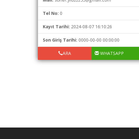
Şartname
Tel No:
0
Karşılaştırma
Robotu
Kayıt Tarihi:
2024-08-07 16:10:26
Masaüstü
Son Giriş Tarihi:
0000-00-00 00:00:00
Maliyet
Programı
ARA
WHATSAPP
Sınır
Değer
Hesaplama
Akaryakıt
Fiyatları
İhale
Ara
İlanlar
Söför