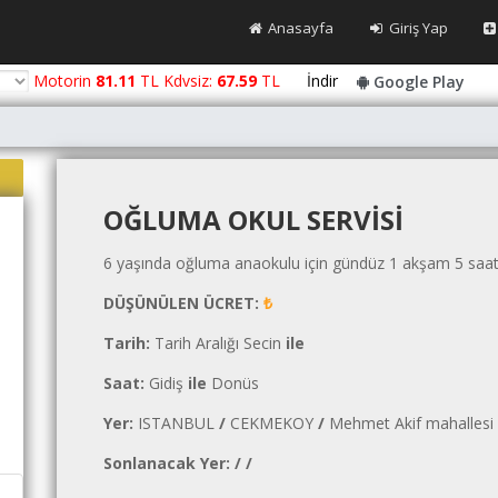
Anasayfa
Giriş Yap
Motorin
81.11
TL Kdvsiz:
67.59
TL
İndir
Google Play
OĞLUMA OKUL SERVISI
6 yaşında oğluma anaokulu için gündüz 1 akşam 5 saat
DÜŞÜNÜLEN ÜCRET:
₺
Tarih:
Tarih Aralığı Secin
ile
Saat:
Gidiş
ile
Donüs
Yer:
ISTANBUL
/
CEKMEKOY
/
Mehmet Akif mahallesi
Sonlanacak Yer:
/
/