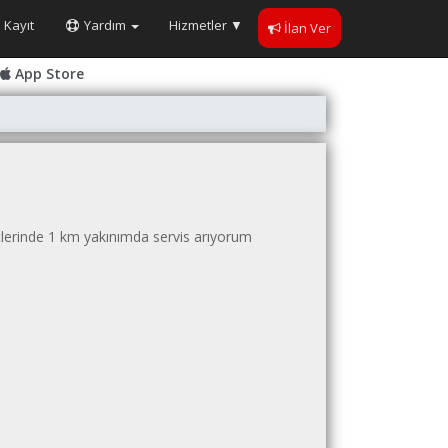
Kayıt
Yardım
Hizmetler
▼
İlan Ver
App Store
lerinde 1 km yakınımda servis arıyorum