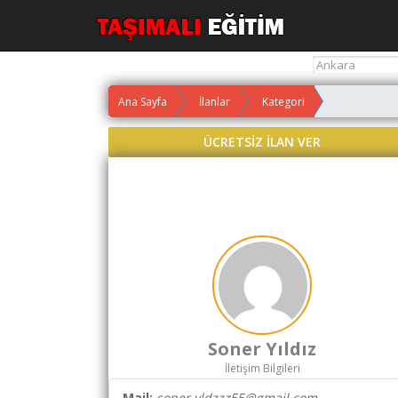
Yol
Ana Sayfa
İlanlar
Kategori
Maliyet
Hesaplama
ÜCRETSİZ İLAN VER
Yemek
Maliyet
Hesaplama
Kredili
Yol
Maliyet
Hesaplama
Toplu
Soner Yıldız
Yol
İletişim Bilgileri
Maliyet
Hesaplama
Mail:
soner.yldzzz55@gmail.com