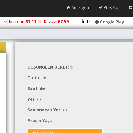
Anasayfa
Giriş Yap
Motorin
81.11
TL Kdvsiz:
67.59
TL
İndir
Google Play
DÜŞÜNÜLEN ÜCRET:
₺
Tarih:
ile
Saat:
ile
Yer:
/
/
Sonlanacak Yer:
/
/
Aracın Yaşı: