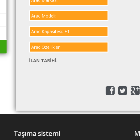
Arac Markası:
Arac Modeli:
Arac Kapasitesi: +1
Arac Özellikleri:
İLAN TARIHI:
Taşıma sistemi
M