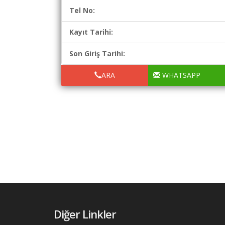
Tel No:
Şartname
Karşılaştırma
Kayıt Tarihi:
Robotu
Son Giriş Tarihi:
Masaüstü
Maliyet
ARA
WHATSAPP
Programı
Sınır
Değer
Hesaplama
Akaryakıt
Fiyatları
İhale
Ara
İlanlar
Diğer Linkler
Söför