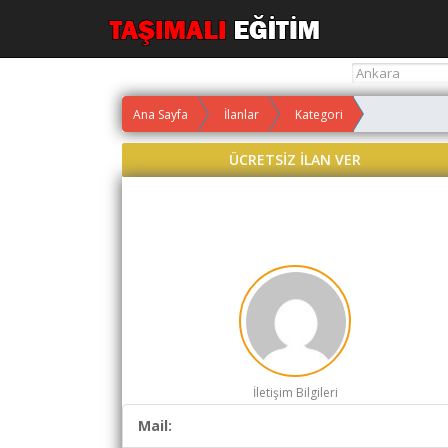
Yol
Ana Sayfa
İlanlar
Kategori
Maliyet
Hesaplama
ÜCRETSİZ İLAN VER
Yemek
Maliyet
Hesaplama
Kredili
Yol
Maliyet
Hesaplama
Toplu
Yol
İletişim Bilgileri
Maliyet
Mail:
Hesaplama