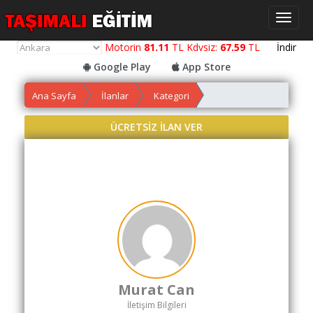
Toggl
naviga
Motorin
81.11
TL Kdvsiz:
67.59
TL
İndir
Google Play
App Store
Ana Sayfa
İlanlar
Kategori
Yol
Maliyet
ÜCRETSİZ İLAN VER
Hesaplama
Yemek
Maliyet
Hesaplama
Kredili
Yol
Maliyet
Hesaplama
Murat Can
Toplu
İletişim Bilgileri