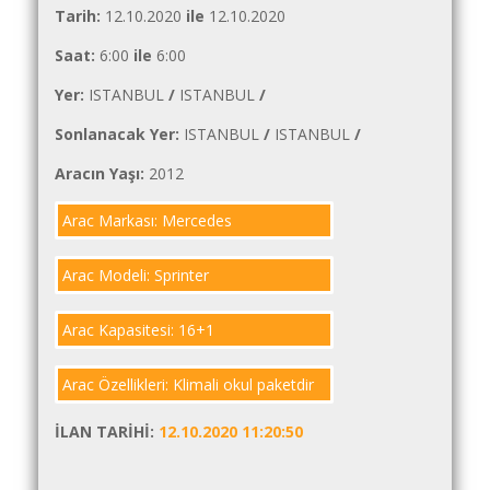
Tarih:
12.10.2020
ile
12.10.2020
İlanlar
Saat:
6:00
ile
6:00
Söför
Arayanlar
Yer:
ISTANBUL
/
ISTANBUL
/
Arac
Sonlanacak Yer:
ISTANBUL
/
ISTANBUL
/
arayanlar
Aracın Yaşı:
2012
Soför
Arac Markası: Mercedes
olup
iş
arayanlar
Arac Modeli: Sprinter
Aracına
Arac Kapasitesi: 16+1
iş
arayanlar
Arac Özellikleri: Klimali okul paketdir
Blog
İLAN TARIHI:
12.10.2020 11:20:50
Yol
Katsayısı