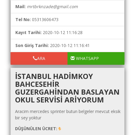
Yol
Mail:
mrtbrknzade@gmail.com
Maliyet
Hesaplama
Tel No:
05313606473
Şartname
Kayıt Tarihi:
2020-10-12 11:16:28
Karşılaştırma
Robotu
Son Giriş Tarihi:
2020-10-12 11:16:41
Masaüstü
ARA
WHATSAPP
Maliyet
Programı
İSTANBUL HADIMKOY
Sınır
BAHCESEHIR
Değer
GUZERGAHINDAN BASLAYAN
Hesaplama
OKUL SERVISI ARIYORUM
Akaryakıt
Fiyatları
Aracim mercedes sprinter butun belgeler mevcut eksik
bir sey yoktur
İhale
Ara
DÜŞÜNÜLEN ÜCRET:
₺