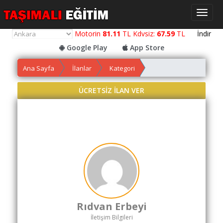
Toggl
naviga
Motorin
81.11
TL Kdvsiz:
67.59
TL
İndir
Google Play
App Store
Ana Sayfa
İlanlar
Kategori
Yol
Maliyet
ÜCRETSİZ İLAN VER
Hesaplama
Yemek
Maliyet
Hesaplama
Kredili
Yol
Maliyet
Hesaplama
Rıdvan Erbeyi
Toplu
İletişim Bilgileri