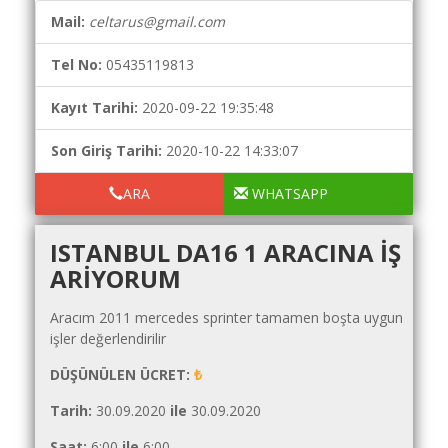
Yol
Mail:
celtarus@gmail.com
Maliyet
Hesaplama
Tel No:
05435119813
Şartname
Karşılaştırma
Kayıt Tarihi:
2020-09-22 19:35:48
Robotu
Son Giriş Tarihi:
2020-10-22 14:33:07
Masaüstü
Maliyet
ARA
WHATSAPP
Programı
ISTANBUL DA16 1 ARACINA IŞ
Sınır
ARIYORUM
Değer
Hesaplama
Aracım 2011 mercedes sprinter tamamen boşta uygun
Akaryakıt
işler değerlendirilir
Fiyatları
DÜŞÜNÜLEN ÜCRET:
₺
İhale
Tarih:
30.09.2020
ile
30.09.2020
Ara
Saat:
6:00
ile
6:00