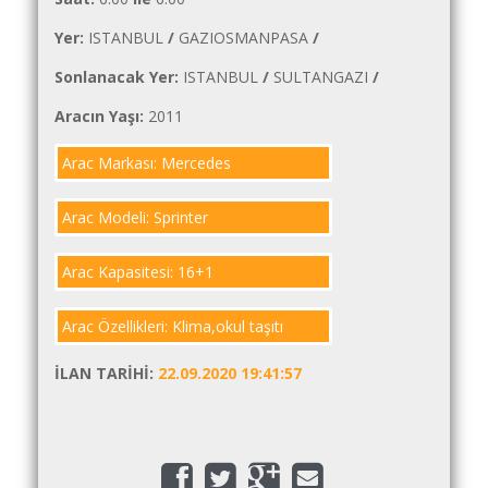
İlanlar
Yer:
ISTANBUL
/
GAZIOSMANPASA
/
Söför
Sonlanacak Yer:
ISTANBUL
/
SULTANGAZI
/
Arayanlar
Aracın Yaşı:
2011
Arac
arayanlar
Arac Markası: Mercedes
Soför
olup
Arac Modeli: Sprinter
iş
arayanlar
Arac Kapasitesi: 16+1
Aracına
Arac Özellikleri: Klima,okul taşıtı
iş
arayanlar
İLAN TARIHI:
22.09.2020 19:41:57
Blog
Yol
Katsayısı