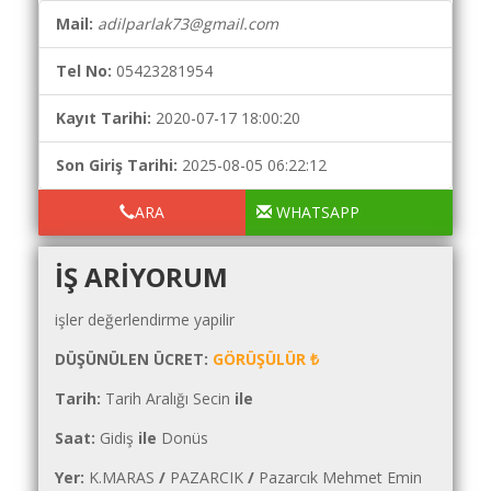
Yol
Mail:
adilparlak73@gmail.com
Maliyet
Hesaplama
Tel No:
05423281954
Şartname
Karşılaştırma
Kayıt Tarihi:
2020-07-17 18:00:20
Robotu
Son Giriş Tarihi:
2025-08-05 06:22:12
Masaüstü
Maliyet
ARA
WHATSAPP
Programı
IŞ ARIYORUM
Sınır
Değer
işler değerlendirme yapilir
Hesaplama
DÜŞÜNÜLEN ÜCRET:
GÖRÜŞÜLÜR ₺
Akaryakıt
Fiyatları
Tarih:
Tarih Aralığı Secin
ile
İhale
Saat:
Gidiş
ile
Donüs
Ara
Yer:
K.MARAS
/
PAZARCIK
/
Pazarcık Mehmet Emin