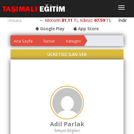
Toggl
naviga
Motorin
81.11
TL Kdvsiz:
67.59
TL
İndir
Google Play
App Store
Ana Sayfa
İlanlar
Kategori
Yol
Maliyet
ÜCRETSİZ İLAN VER
Hesaplama
Yemek
Maliyet
Hesaplama
Kredili
Yol
Maliyet
Hesaplama
Adil Parlak
Toplu
İletişim Bilgileri