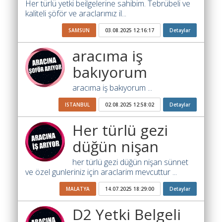
Yol
Her türlü yetki beilgelerine sahibim. Tebrübeli ve
kaliteli şöför ve araclarımız il...
Katsayısı
Bul
SAMSUN
03.08.2025 12:16:17
Detaylar
Ajandam
aracıma iş
Hakkımızda
bakıyorum
İletişim
aracıma iş bakıyorum ...
ISTANBUL
02.08.2025 12:58:02
Detaylar
Her türlü gezi
düğün nişan
her türlü gezi düğün nişan sünnet
ve özel gunleriniz için araclarim mevcuttur ...
MALATYA
14.07.2025 18:29:00
Detaylar
D2 Yetki Belgeli