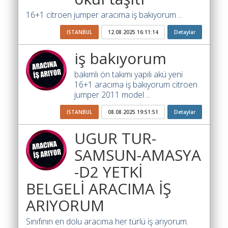
İhale
Ara
16+1 citroen jumper aracıma iş bakıyorum ...
İlanlar
ISTANBUL
12.08.2025 16:11:14
Detaylar
Söför
iş bakıyorum
Arayanlar
bakımlı ön takımı yapılı akü yeni
Arac
16+1 aracıma iş bakıyorum citroen
arayanlar
jumper 2011 model ...
ISTANBUL
08.08.2025 19:51:51
Detaylar
Soför
olup
UGUR TUR-
iş
arayanlar
SAMSUN-AMASYA
-D2 YETKİ
Aracına
iş
BELGELİ ARACIMA İŞ
arayanlar
ARIYORUM
Blog
Sınıfının en dolu aracıma her türlü iş arıyorum.