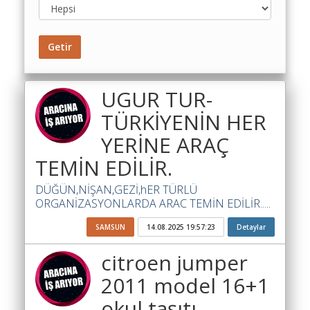
Toplu
Yol
Getir
Maliyet
Hesaplama
Şartname
UGUR TUR-
Karşılaştırma
TÜRKİYENİN HER
Robotu
YERİNE ARAÇ
Masaüstü
TEMİN EDİLİR.
Maliyet
Programı
DÜĞÜN,NİŞAN,GEZİ,hER TÜRLÜ
ORGANİZASYONLARDA ARAC TEMİN EDİLİR.....
Sınır
Değer
SAMSUN
14.08.2025 19:57:23
Detaylar
Hesaplama
citroen jumper
Akaryakıt
2011 model 16+1
Fiyatları
okul taşıtı