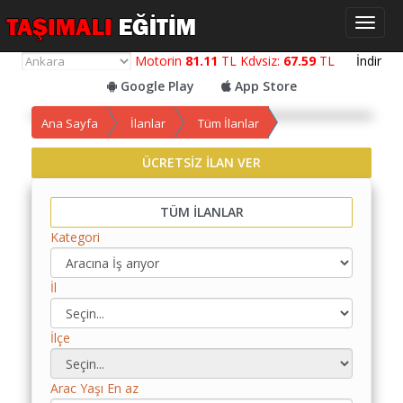
Toggl
naviga
Motorin
81.11
TL Kdvsiz:
67.59
TL
İndir
Google Play
App Store
Ana Sayfa
İlanlar
Tüm İlanlar
ÜCRETSİZ İLAN VER
Yol
Maliyet
TÜM İLANLAR
Hesaplama
Kategori
Yemek
Maliyet
İl
Hesaplama
Kredili
İlçe
Yol
Maliyet
Arac Yaşı En az
Hesaplama