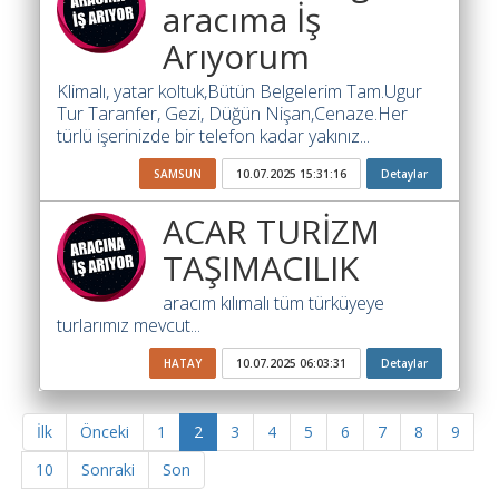
aracıma İş
Arıyorum
Klimalı, yatar koltuk,Bütün Belgelerim Tam.Ugur
Tur Taranfer, Gezi, Düğün Nişan,Cenaze.Her
türlü işerinizde bir telefon kadar yakınız...
SAMSUN
10.07.2025 15:31:16
Detaylar
ACAR TURİZM
TAŞIMACILIK
aracım kılımalı tüm türküyeye
turlarımız mevcut...
HATAY
10.07.2025 06:03:31
Detaylar
İlk
Önceki
1
2
3
4
5
6
7
8
9
10
Sonraki
Son