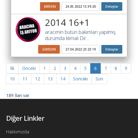
MERSIN
24.05.2022 13:39:20
Detaylar
2014 16+1
aracımin bütün bakımları yapılmış
durumda klimalı Dir...
GIRESUN
27.04.2022 23:23:19
Detaylar
İlk
Önceki
1
2
3
4
5
6
7
8
9
10
11
12
13
14
Sonraki
Son
189 İlan var
Diğer Linkler
Hakkımızda