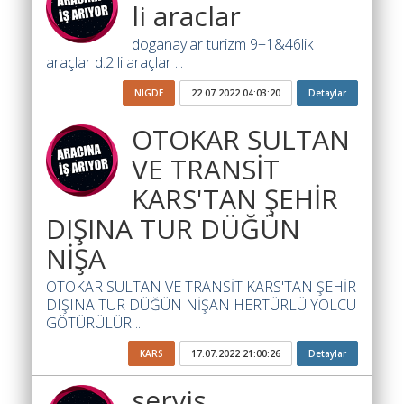
li araclar
Ara
doganaylar turizm 9+1&46lik
İlanlar
araçlar d.2 li araçlar ...
Söför
NIGDE
22.07.2022 04:03:20
Detaylar
Arayanlar
OTOKAR SULTAN
Arac
arayanlar
VE TRANSİT
KARS'TAN ŞEHİR
Soför
olup
DIŞINA TUR DÜĞÜN
iş
NİŞA
arayanlar
OTOKAR SULTAN VE TRANSİT KARS'TAN ŞEHİR
Aracına
DIŞINA TUR DÜĞÜN NİŞAN HERTÜRLÜ YOLCU
iş
GÖTÜRÜLÜR ...
arayanlar
KARS
17.07.2022 21:00:26
Detaylar
Blog
servis