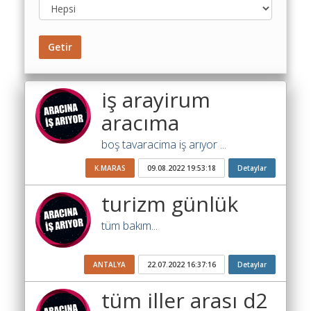
Toplu
Yol
Maliyet
Getir
Hesaplama
Şartname
iş arayirum
Karşılaştırma
aracıma
Robotu
boş tavaracima iş arıyor ...
Masaüstü
Maliyet
K.MARAS
09.08.2022 19:53:18
Detaylar
Programı
turizm günlük
Sınır
Değer
tüm bakım...
Hesaplama
Akaryakıt
ANTALYA
22.07.2022 16:37:16
Detaylar
Fiyatları
tüm iller arası d2
İhale