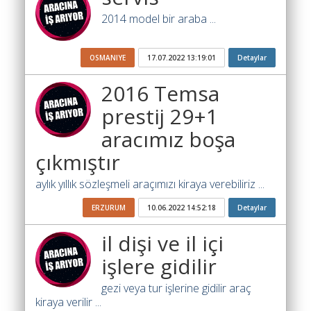
Yol
Katsayısı
2014 model bir araba ...
Bul
Ajandam
OSMANIYE
17.07.2022 13:19:01
Detaylar
Hakkımızda
2016 Temsa
prestij 29+1
İletişim
aracımız boşa
çıkmıştır
aylık yıllık sözleşmeli araçımızı kiraya verebiliriz ...
ERZURUM
10.06.2022 14:52:18
Detaylar
il dişi ve il içi
işlere gidilir
gezi veya tur işlerine gidilir araç
kiraya verilir ...