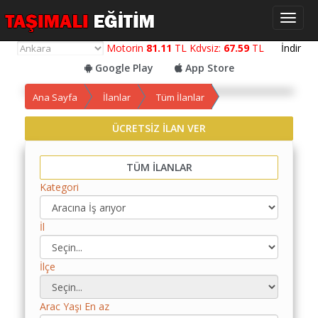
Toggl
naviga
Motorin
81.11
TL Kdvsiz:
67.59
TL
İndir
Google Play
App Store
Ana Sayfa
İlanlar
Tüm İlanlar
ÜCRETSİZ İLAN VER
Yol
Maliyet
Hesaplama
TÜM İLANLAR
Kategori
Yemek
Maliyet
Hesaplama
İl
Kredili
İlçe
Yol
Maliyet
Hesaplama
Arac Yaşı En az