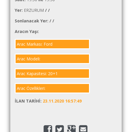
İlanlar
Yer:
ERZURUM
/
/
Söför
Sonlanacak Yer:
/
/
Arayanlar
Aracın Yaşı:
Arac
arayanlar
Arac Markası: Ford
Soför
olup
Arac Modeli:
iş
arayanlar
Arac Kapasitesi: 20+1
Aracına
Arac Özellikleri:
iş
arayanlar
İLAN TARIHI:
23.11.2020 16:57:49
Blog
Yol
Katsayısı