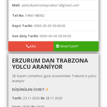
Yol
Mail:
abdulkadirozbayraktar1@gmail.com
Maliyet
Hesaplama
Tel No:
5466148082
Şartname
Karşılaştırma
Kayıt Tarihi:
0000-00-00 00:00:00
Robotu
Son Giriş Tarihi:
0000-00-00 00:00:00
Masaüstü
Maliyet
ARA
WHATSAPP
Programı
ERZURUM DAN TRABZONA
Sınır
YOLCU ARANIYOR
Değer
Hesaplama
28 Kasım cumartesi günü erzurumdan Trabzon'a yolcu
Akaryakıt
araniyor
Fiyatları
DÜŞÜNÜLEN ÜCRET:
₺
İhale
Tarih:
23.11.2020
ile
28.11.2020
Ara
Saat:
19:56
ile
19:56