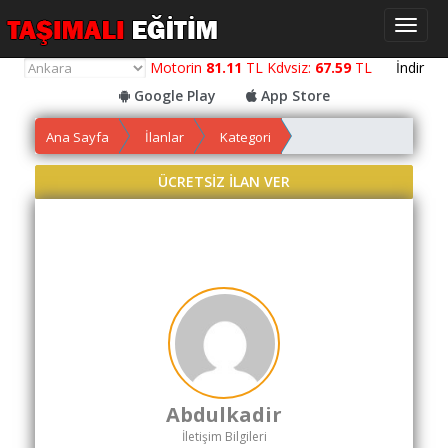
Toggl
naviga
Motorin
81.11
TL Kdvsiz:
67.59
TL
İndir
Google Play
App Store
Ana Sayfa
İlanlar
Kategori
Yol
Maliyet
ÜCRETSİZ İLAN VER
Hesaplama
Yemek
Maliyet
Hesaplama
Kredili
Yol
Maliyet
Hesaplama
Abdulkadir
Toplu
İletişim Bilgileri