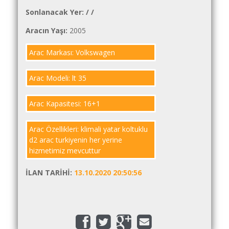
İlanlar
Sonlanacak Yer:
/
/
Söför
Aracın Yaşı:
2005
Arayanlar
Arac Markası: Volkswagen
Arac
arayanlar
Arac Modeli: lt 35
Soför
olup
Arac Kapasitesi: 16+1
iş
arayanlar
Arac Özellikleri: klimali yatar koltuklu
d2 arac turkiyenin her yerine
Aracına
hizmetimiz mevcuttur
iş
arayanlar
İLAN TARIHI:
13.10.2020 20:50:56
Blog
Yol
Katsayısı