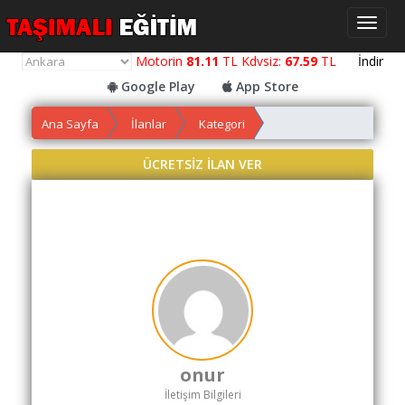
Toggl
naviga
Motorin
81.11
TL Kdvsiz:
67.59
TL
İndir
Google Play
App Store
Ana Sayfa
İlanlar
Kategori
Yol
Maliyet
ÜCRETSİZ İLAN VER
Hesaplama
Yemek
Maliyet
Hesaplama
Kredili
Yol
Maliyet
Hesaplama
onur
Toplu
İletişim Bilgileri