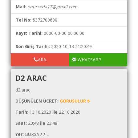
Yol
Mail:
onurseda17@gmail.com
Maliyet
Hesaplama
Tel No:
5372700600
Şartname
Karşılaştırma
Kayıt Tarihi:
0000-00-00 00:00:00
Robotu
Son Giriş Tarihi:
2020-10-13 21:20:49
Masaüstü
Maliyet
ARA
WHATSAPP
Programı
D2 ARAC
Sınır
Değer
d2 arac
Hesaplama
DÜŞÜNÜLEN ÜCRET:
GORUSULUR ₺
Akaryakıt
Fiyatları
Tarih:
13.10.2020
ile
22.10.2020
İhale
Saat:
23:48
ile
23:48
Ara
Yer:
BURSA
/
/
...