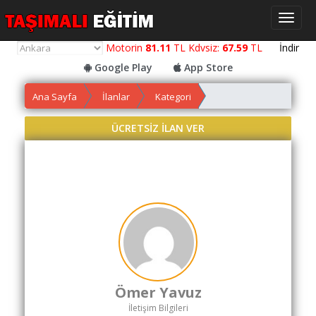
Toggl
naviga
Motorin
81.11
TL Kdvsiz:
67.59
TL
İndir
Google Play
App Store
Ana Sayfa
İlanlar
Kategori
Yol
Maliyet
ÜCRETSİZ İLAN VER
Hesaplama
Yemek
Maliyet
Hesaplama
Kredili
Yol
Maliyet
Hesaplama
Ömer Yavuz
Toplu
İletişim Bilgileri