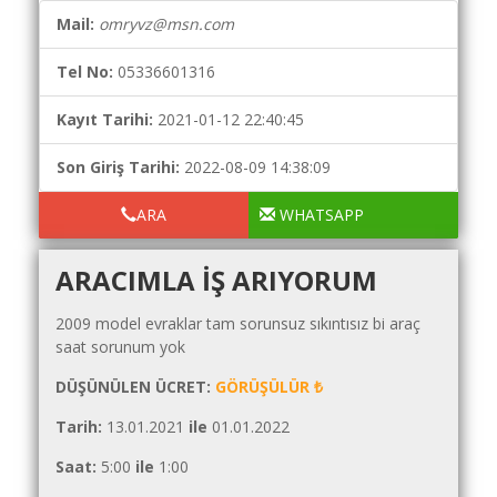
Yol
Mail:
omryvz@msn.com
Maliyet
Hesaplama
Tel No:
05336601316
Şartname
Karşılaştırma
Kayıt Tarihi:
2021-01-12 22:40:45
Robotu
Son Giriş Tarihi:
2022-08-09 14:38:09
Masaüstü
Maliyet
ARA
WHATSAPP
Programı
ARACIMLA IŞ ARIYORUM
Sınır
Değer
2009 model evraklar tam sorunsuz sıkıntısız bi araç
Hesaplama
saat sorunum yok
Akaryakıt
DÜŞÜNÜLEN ÜCRET:
GÖRÜŞÜLÜR ₺
Fiyatları
Tarih:
13.01.2021
ile
01.01.2022
İhale
Ara
Saat:
5:00
ile
1:00