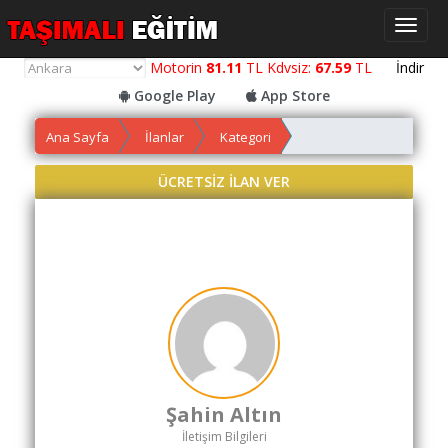
Toggl
naviga
Motorin
81.11
TL Kdvsiz:
67.59
TL
İndir
Google Play
App Store
Ana Sayfa
İlanlar
Kategori
Yol
Maliyet
ÜCRETSİZ İLAN VER
Hesaplama
Yemek
Maliyet
Hesaplama
Kredili
Yol
Maliyet
Hesaplama
Şahin Altın
Toplu
İletişim Bilgileri