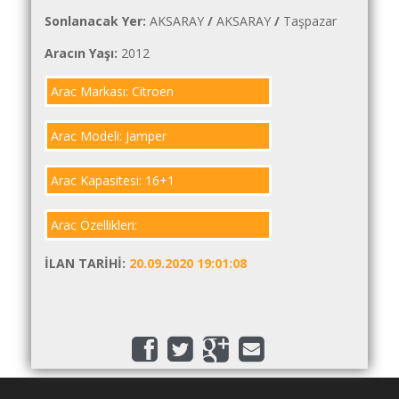
İlanlar
Sonlanacak Yer:
AKSARAY
/
AKSARAY
/
Taşpazar
Söför
Aracın Yaşı:
2012
Arayanlar
Arac Markası: Citroen
Arac
arayanlar
Arac Modeli: Jamper
Soför
olup
Arac Kapasitesi: 16+1
iş
arayanlar
Arac Özellikleri:
Aracına
İLAN TARIHI:
20.09.2020 19:01:08
iş
arayanlar
Blog
Yol
Katsayısı