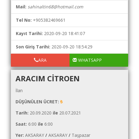
Yol
Maliyet
Mail:
sahinaltin68@hotmail.com
Hesaplama
Tel No:
+905382469661
Şartname
Karşılaştırma
Kayıt Tarihi:
2020-09-20 18:41:07
Robotu
Son Giriş Tarihi:
2020-09-20 18:54:29
Masaüstü
Maliyet
ARA
WHATSAPP
Programı
ARACIM CITROEN
Sınır
Değer
İlan
Hesaplama
DÜŞÜNÜLEN ÜCRET:
₺
Akaryakıt
Fiyatları
Tarih:
20.09.2020
ile
20.07.2021
İhale
Saat:
6:00
ile
6:00
Ara
Yer:
AKSARAY
/
AKSARAY
/
Taşpazar