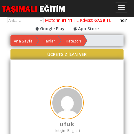
Toggl
naviga
Motorin
81.11
TL Kdvsiz:
67.59
TL
İndir
Google Play
App Store
Ana Sayfa
İlanlar
Kategori
Yol
Maliyet
ÜCRETSİZ İLAN VER
Hesaplama
Yemek
Maliyet
Hesaplama
Kredili
Yol
Maliyet
Hesaplama
ufuk
Toplu
İletişim Bilgileri