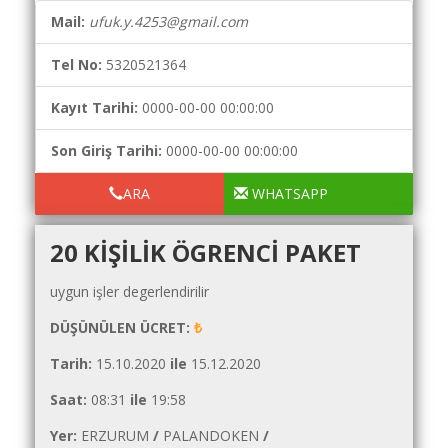
Yol
Maliyet
Mail:
ufuk.y.4253@gmail.com
Hesaplama
Tel No:
5320521364
Şartname
Karşılaştırma
Kayıt Tarihi:
0000-00-00 00:00:00
Robotu
Son Giriş Tarihi:
0000-00-00 00:00:00
Masaüstü
Maliyet
ARA
WHATSAPP
Programı
20 KIŞILIK ÖGRENCI PAKET
Sınır
Değer
uygun işler degerlendirilir
Hesaplama
DÜŞÜNÜLEN ÜCRET:
₺
Akaryakıt
Fiyatları
Tarih:
15.10.2020
ile
15.12.2020
İhale
Saat:
08:31
ile
19:58
Ara
Yer:
ERZURUM
/
PALANDOKEN
/