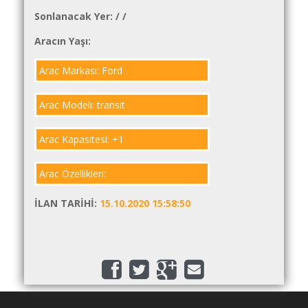
İlanlar
Sonlanacak Yer:
/
/
Söför
Aracın Yaşı:
Arayanlar
Arac Markası: Ford
Arac
arayanlar
Arac Modeli: transit
Soför
olup
Arac Kapasitesi: +1
iş
arayanlar
Arac Özellikleri:
Aracına
İLAN TARIHI:
15.10.2020 15:58:50
iş
arayanlar
Blog
Yol
Katsayısı