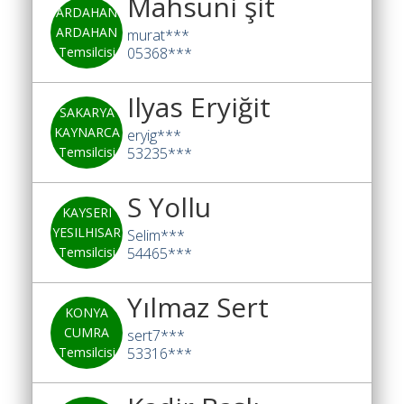
Mahsuni şit
ARDAHAN
ARDAHAN
murat***
Temsilcisi
05368***
Ilyas Eryiğit
SAKARYA
KAYNARCA
eryig***
Temsilcisi
53235***
S Yollu
KAYSERI
YESILHISAR
Selim***
Temsilcisi
54465***
Yılmaz Sert
KONYA
CUMRA
sert7***
Temsilcisi
53316***