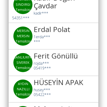
Çavdar
SINDIRGI
Temsilcisi
kadir***
54351***
Erdal Polat
MERSIN
MERSIN
1erda***
Temsilcisi
***
Ferit Gönüllü
SANLIURFA
SIVEREK
rojda***
Temsilcisi
05419***
HÜSEYİN APAK
AYDIN
NAZILLI
husey***
Temsilcisi
05422***