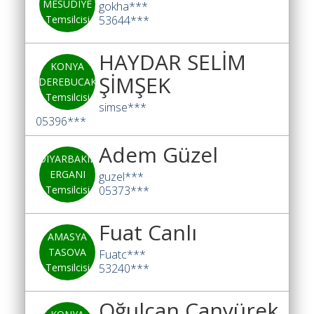
MESUDIYE
gokha***
Temsilcisi
53644***
HAYDAR SELİM
KONYA
ŞİMŞEK
DEREBUCAK
Temsilcisi
simse***
05396***
Adem Güzel
DIYARBAKIR
ERGANI
guzel***
Temsilcisi
05373***
Fuat Canlı
AMASYA
TASOVA
Fuatc***
Temsilcisi
53240***
Oğulcan Canyürek