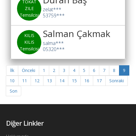
TOKAT
ZILE
zelat***
Temsilcisi
53759***
Salman Çakmak
KILIS
KILIS
salma***
Temsilcisi
05320***
İlk
Önceki
1
2
3
4
5
6
7
8
9
10
11
12
13
14
15
16
17
Sonraki
Son
Diğer Linkler