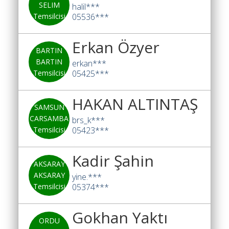
iş
SELIM
halil***
arayanlar
Temsilcisi
05536***
Blog
Erkan Özyer
BARTIN
Yol
BARTIN
erkan***
Katsayısı
Temsilcisi
05425***
Bul
HAKAN ALTINTAŞ
Ajandam
SAMSUN
CARSAMBA
brs_k***
Hakkımızda
Temsilcisi
05423***
İletişim
Kadir Şahin
AKSARAY
AKSARAY
yine.***
Temsilcisi
05374***
Gokhan Yaktı
ORDU