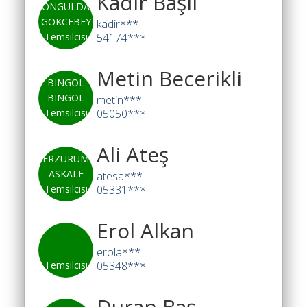
Kadir Başlı
ZONGULDAK
GOKCEBEY
kadir***
Temsilcisi
54174***
Metin Becerikli
BINGOL
BINGOL
metin***
Temsilcisi
05050***
Ali Ateş
ERZURUM
ASKALE
atesa***
Temsilcisi
05331***
Erol Alkan
erola***
Temsilcisi
05348***
Duran Baş