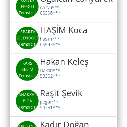
KONYA
EREGLI
canyu***
Temsilcisi
05396***
HAŞİM Koca
ISPARTA
GELENDOST
hasim***
Temsilcisi
05543***
Hakan Keleş
KARS
SELIM
Bakan***
Temsilcisi
53302***
Raşit Şevik
CANAKKALE
BIGA
pegai***
Temsilcisi
54381***
Kadir Doğan
BALIKESIR