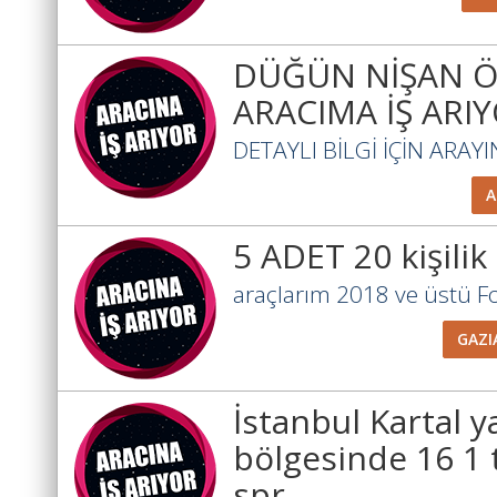
DÜĞÜN NİŞAN Ö
ARACIMA İŞ AR
DETAYLI BİLGİ İÇİN ARAYI
A
5 ADET 20 kişilik
araçlarım 2018 ve üstü For
GAZI
İstanbul Kartal 
bölgesinde 16 1
spr