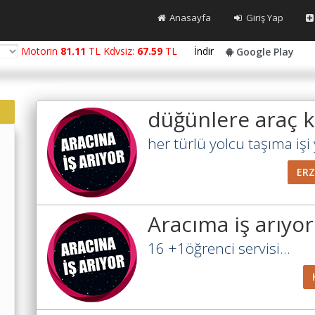
Anasayfa
Giriş Yap
Motorin
81.11
TL Kdvsiz:
67.59
TL
İndir
Google Play
düğünlere araç ki
her türlü yolcu taşıma işi y
ER
Aracıma iş arıyo
16 +1öğrenci servisi...