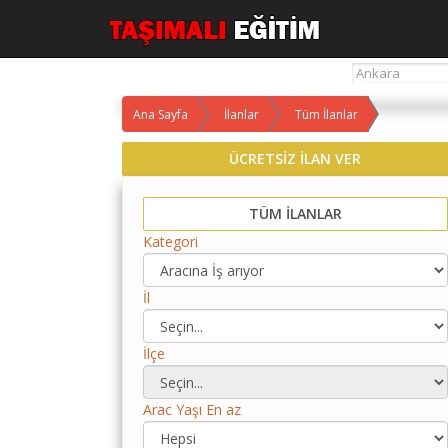
Ana Sayfa
İlanlar
Tüm İlanlar
Yol
ÜCRETSİZ İLAN VER
Maliyet
Hesaplama
TÜM İLANLAR
Yemek
Kategori
Maliyet
Hesaplama
İl
Kredili
Yol
Maliyet
İlçe
Hesaplama
Toplu
Arac Yaşı En az
Yol