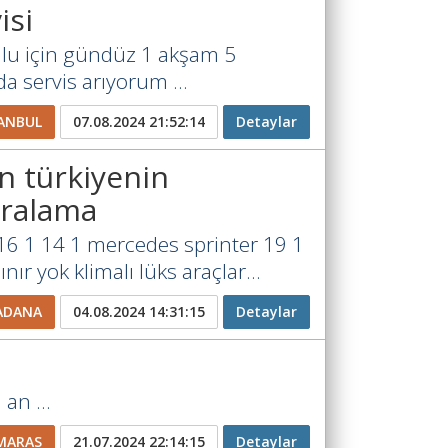
isi
lu için gündüz 1 akşam 5
a servis arıyorum ...
ANBUL
07.08.2024 21:52:14
Detaylar
 türkiyenin
iralama
16 1 14 1 mercedes sprinter 19 1
nır yok klimalı lüks araçlar...
ADANA
04.08.2024 14:31:15
Detaylar
an ...
MARAS
21.07.2024 22:14:15
Detaylar