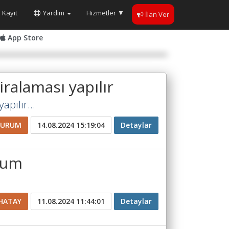
Kayıt
Yardım
Hizmetler
▼
İlan Ver
App Store
ralaması yapılır
apılır...
ZURUM
14.08.2024 15:19:04
Detaylar
rum
HATAY
11.08.2024 11:44:01
Detaylar