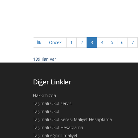
Ajandam
Hakkımızda
İletişim
İlk
Önceki
1
2
3
4
5
6
7
189 İlan var
Diğer Linkler
Hakkımızda
Taşımalı Okul servisi
Taşımalı Okul
Taşımalı Okul Servisi Maliyet Hesaplama
Taşımalı Okul Hesaplama
Taşımalı eğitim maliyet