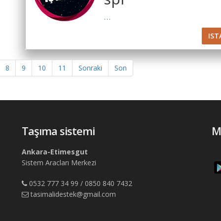
...
IST
8
9
10
11
Sonraki
Son
Taşıma sistemi
M
Ankara-Etimesgut
Sistem Aracları Merkezi
0532 777 34 99 / 0850 840 7432
tasimalidestek@gmail.com