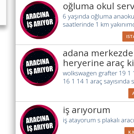
oğluma okul serv
6 yaşında oğluma anaoku
saatlerinde 1 km yakınımd
IST
adana merkezden
heryerine araç k
wolkswagen grafter 19 1 
16 1 14 1 araç sayısında sı
iş arıyorum
iş atayorum s plakalı aracı 
K.