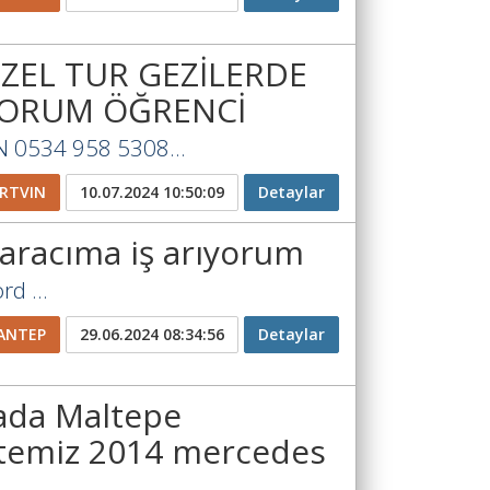
ZEL TUR GEZİLERDE
IYORUM ÖĞRENCİ
N 0534 958 5308...
RTVIN
10.07.2024 10:50:09
Detaylar
 aracıma iş arıyorum
d ...
ANTEP
29.06.2024 08:34:56
Detaylar
yada Maltepe
 temiz 2014 mercedes