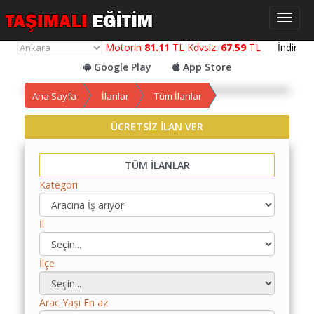
Toggl
naviga
Motorin
81.11
TL Kdvsiz:
67.59
TL
İndir
Google Play
App Store
Ana Sayfa
İlanlar
Tüm İlanlar
ÜCRETSİZ İLAN VER
Yol
Maliyet
Hesaplama
TÜM İLANLAR
Kategori
Yemek
Maliyet
Hesaplama
İl
Kredili
İlçe
Yol
Maliyet
Hesaplama
Arac Yaşı En az