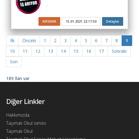
...
KIRSEHIR
15.01.2021 22:17:50
Detaylar
İlk
Önceki
1
2
3
4
5
6
7
8
9
10
11
12
13
14
15
16
17
Sonraki
Son
189 İlan var
Diğer Linkler
Hakkımızda
Taşımalı Okul servisi
Taşımalı Okul