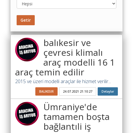
Toplu
Yol
Maliyet
Getir
Hesaplama
Şartname
balıkesir ve
Karşılaştırma
Robotu
çevresi klimalı
araç modelli 16 1
Masaüstü
Maliyet
araç temin edilir
Programı
2015 ve üzeri modelli araçlar ile hizmet verilir...
Sınır
Değer
BALIKESIR
24.07.2021 21:10:27
Detaylar
Hesaplama
Ümraniye'de
Akaryakıt
tamamen boşta
Fiyatları
bağlantıli iş
İhale