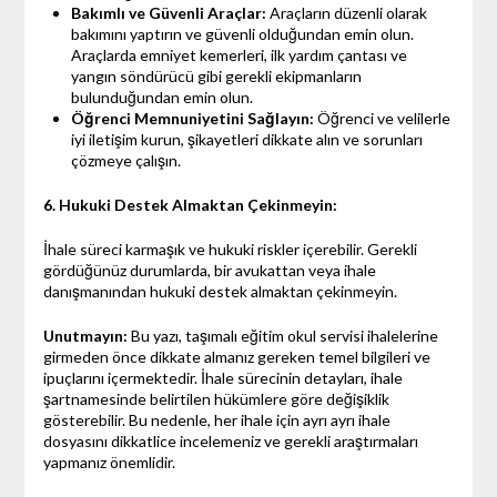
Bakımlı ve Güvenli Araçlar:
Araçların düzenli olarak
bakımını yaptırın ve güvenli olduğundan emin olun.
Araçlarda emniyet kemerleri, ilk yardım çantası ve
yangın söndürücü gibi gerekli ekipmanların
bulunduğundan emin olun.
Öğrenci Memnuniyetini Sağlayın:
Öğrenci ve velilerle
iyi iletişim kurun, şikayetleri dikkate alın ve sorunları
çözmeye çalışın.
6. Hukuki Destek Almaktan Çekinmeyin:
İhale süreci karmaşık ve hukuki riskler içerebilir. Gerekli
gördüğünüz durumlarda, bir avukattan veya ihale
danışmanından hukuki destek almaktan çekinmeyin.
Unutmayın:
Bu yazı, taşımalı eğitim okul servisi ihalelerine
girmeden önce dikkate almanız gereken temel bilgileri ve
ipuçlarını içermektedir. İhale sürecinin detayları, ihale
şartnamesinde belirtilen hükümlere göre değişiklik
gösterebilir. Bu nedenle, her ihale için ayrı ayrı ihale
dosyasını dikkatlice incelemeniz ve gerekli araştırmaları
yapmanız önemlidir.