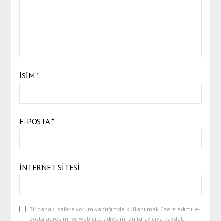
İSIM
*
E-POSTA
*
İNTERNET SITESI
Bir dahaki sefere yorum yaptığımda kullanılmak üzere adımı, e-
posta adresimi ve web site adresimi bu tarayıcıya kaydet.