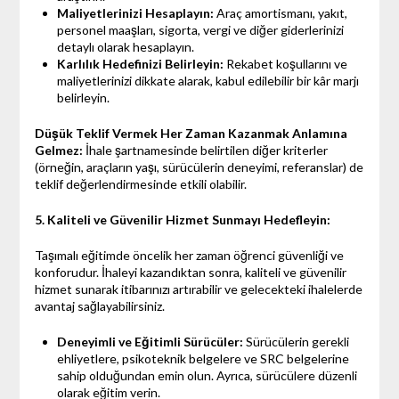
Maliyetlerinizi Hesaplayın:
Araç amortismanı, yakıt,
personel maaşları, sigorta, vergi ve diğer giderlerinizi
detaylı olarak hesaplayın.
Karlılık Hedefinizi Belirleyin:
Rekabet koşullarını ve
maliyetlerinizi dikkate alarak, kabul edilebilir bir kâr marjı
belirleyin.
Düşük Teklif Vermek Her Zaman Kazanmak Anlamına
Gelmez:
İhale şartnamesinde belirtilen diğer kriterler
(örneğin, araçların yaşı, sürücülerin deneyimi, referanslar) de
teklif değerlendirmesinde etkili olabilir.
5. Kaliteli ve Güvenilir Hizmet Sunmayı Hedefleyin:
Taşımalı eğitimde öncelik her zaman öğrenci güvenliği ve
konforudur. İhaleyi kazandıktan sonra, kaliteli ve güvenilir
hizmet sunarak itibarınızı artırabilir ve gelecekteki ihalelerde
avantaj sağlayabilirsiniz.
Deneyimli ve Eğitimli Sürücüler:
Sürücülerin gerekli
ehliyetlere, psikoteknik belgelere ve SRC belgelerine
sahip olduğundan emin olun. Ayrıca, sürücülere düzenli
olarak eğitim verin.