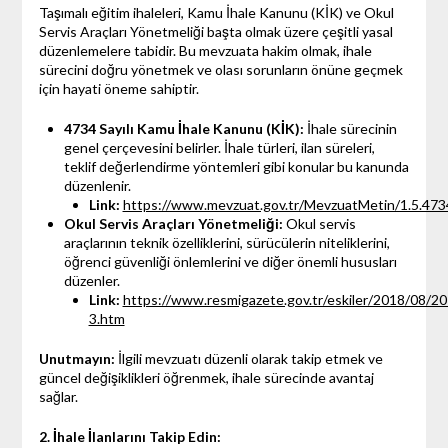
Taşımalı eğitim ihaleleri, Kamu İhale Kanunu (KİK) ve Okul
Servis Araçları Yönetmeliği başta olmak üzere çeşitli yasal
düzenlemelere tabidir. Bu mevzuata hakim olmak, ihale
sürecini doğru yönetmek ve olası sorunların önüne geçmek
için hayati öneme sahiptir.
4734 Sayılı Kamu İhale Kanunu (KİK):
İhale sürecinin
genel çerçevesini belirler. İhale türleri, ilan süreleri,
teklif değerlendirme yöntemleri gibi konular bu kanunda
düzenlenir.
Link:
https://www.mevzuat.gov.tr/MevzuatMetin/1.5.473
Okul Servis Araçları Yönetmeliği:
Okul servis
araçlarının teknik özelliklerini, sürücülerin niteliklerini,
öğrenci güvenliği önlemlerini ve diğer önemli hususları
düzenler.
Link:
https://www.resmigazete.gov.tr/eskiler/2018/08/2
3.htm
Unutmayın:
İlgili mevzuatı düzenli olarak takip etmek ve
güncel değişiklikleri öğrenmek, ihale sürecinde avantaj
sağlar.
2. İhale İlanlarını Takip Edin: