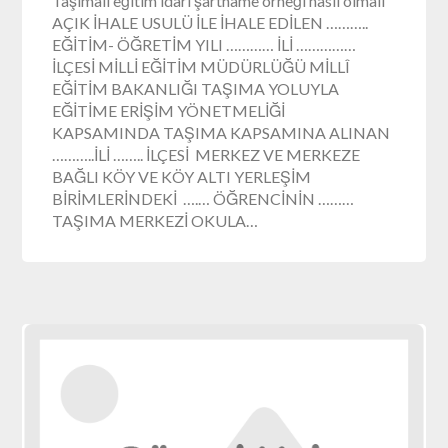
Taşımalı eğitim idari şartname örneği nasıl olmalı
AÇIK İHALE USULÜ İLE İHALE EDİLEN ………..
EĞİTİM- ÖĞRETİM YILI ………… İLİ ……………
İLÇESİ MİLLİ EĞİTİM MÜDÜRLÜĞÜ MİLLÎ
EĞİTİM BAKANLIĞI TAŞIMA YOLUYLA
EĞİTİME ERİŞİM YÖNETMELİĞİ
KAPSAMINDA TAŞIMA KAPSAMINA ALINAN
………..İLİ …….. İLÇESİ MERKEZ VE MERKEZE
BAĞLI KÖY VE KÖY ALTI YERLEŞİM
BİRİMLERİNDEKİ ….… ÖĞRENCİNİN ………
TAŞIMA MERKEZİ OKULA…