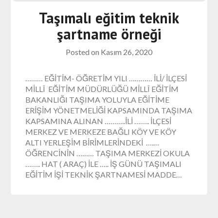
Taşımalı eğitim teknik
şartname örneği
Posted on
Kasım 26, 2020
……… EĞİTİM- ÖĞRETİM YILI ………… İLİ/ İLÇESİ
MİLLÎ EĞİTİM MÜDÜRLÜĞÜ MİLLÎ EĞİTİM
BAKANLIĞI TAŞIMA YOLUYLA EĞİTİME
ERİŞİM YÖNETMELİĞİ KAPSAMINDA TAŞIMA
KAPSAMINA ALINAN ………..İLİ …….. İLÇESİ
MERKEZ VE MERKEZE BAĞLI KÖY VE KÖY
ALTI YERLEŞİM BİRİMLERİNDEKİ ….…
ÖĞRENCİNİN ……… TAŞIMA MERKEZİ OKULA
…….. HAT ( ARAÇ) İLE ….. İŞ GÜNÜ TAŞIMALI
EĞİTİM İŞİ TEKNİK ŞARTNAMESİ MADDE…