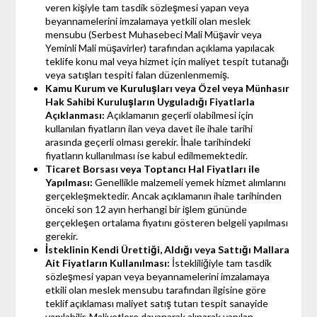
veren kişiyle tam tasdik sözleşmesi yapan veya
beyannamelerini imzalamaya yetkili olan meslek
mensubu (Serbest Muhasebeci Mali Müşavir veya
Yeminli Mali müşavirler) tarafından açıklama yapılacak
teklife konu mal veya hizmet için maliyet tespit tutanağı
veya satışları tespiti falan düzenlenmemiş.
Kamu Kurum ve Kuruluşları veya Özel veya Münhasır
Hak Sahibi Kuruluşların Uyguladığı Fiyatlarla
Açıklanması:
Açıklamanın geçerli olabilmesi için
kullanılan fiyatların ilan veya davet ile ihale tarihi
arasında geçerli olması gerekir. İhale tarihindeki
fiyatların kullanılması ise kabul edilmemektedir.
Ticaret Borsası veya Toptancı Hal Fiyatları ile
Yapılması:
Genellikle malzemeli yemek hizmet alımlarını
gerçekleşmektedir. Ancak açıklamanın ihale tarihinden
önceki son 12 ayın herhangi bir işlem gününde
gerçekleşen ortalama fiyatını gösteren belgeli yapılması
gerekir.
İsteklinin Kendi Ürettiği, Aldığı veya Sattığı Mallara
Ait Fiyatların Kullanılması:
İstekliliğiyle tam tasdik
sözleşmesi yapan veya beyannamelerini imzalamaya
etkili olan meslek mensubu tarafından ilgisine göre
teklif açıklaması maliyet satış tutarı tespit sanayide
yapılabilir. Maliyetlere dayanarak alınarak yapılan