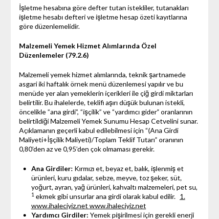
İşletme hesabına göre defter tutan istekliler, tutanakları
işletme hesabı defteri ve işletme hesap özeti kayıtlarına
göre düzenlemelidir.
Malzemeli Yemek Hizmet Alımlarında Özel
Düzenlemeler (79.2.6)
Malzemeli yemek hizmet alımlarında, teknik şartnamede
asgari iki haftalık örnek menü düzenlemesi yapılır ve bu
menüde yer alan yemeklerin içerikleri ile çiğ girdi miktarları
belirtilir. Bu ihalelerde, teklifi aşırı düşük bulunan istekli,
öncelikle “ana girdi”, “işçilik” ve “yardımcı gider” oranlarının
belirtildiği Malzemeli Yemek Sunumu Hesap Cetvelini sunar.
Açıklamanın geçerli kabul edilebilmesi için “(Ana Girdi
Maliyeti+İşçilik Maliyeti)/Toplam Teklif Tutarı” oranının
0,80’den az ve 0,95’den çok olmaması gerekir.
Ana Girdiler:
Kırmızı et, beyaz et, balık, işlenmiş et
ürünleri, kuru gıdalar, sebze, meyve, toz şeker, süt,
yoğurt, ayran, yağ ürünleri, kahvaltı malzemeleri, pet su,
1
ekmek gibi unsurlar ana girdi olarak kabul edilir.
1.
www.ihaleciyiz.net
www.ihaleciyiz.net
Yardımcı Girdiler:
Yemek pişirilmesi için gerekli enerji