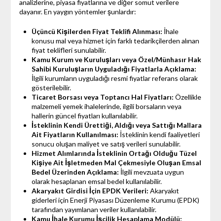
analizlerine, piyasa fiyatlarına ve diğer somut verilere
dayanır. En yaygın yöntemler şunlardır:
Üçüncü Kişilerden Fiyat Teklifi Alınması:
İhale
konusu mal veya hizmet için farklı tedarikçilerden alınan
fiyat teklifleri sunulabilir.
Kamu Kurum ve Kuruluşları veya Özel/Münhasır Hak
Sahibi Kuruluşların Uyguladığı Fiyatlarla Açıklama:
İlgili kurumların uyguladığı resmi fiyatlar referans olarak
gösterilebilir.
Ticaret Borsası veya Toptancı Hal Fiyatları:
Özellikle
malzemeli yemek ihalelerinde, ilgili borsaların veya
hallerin güncel fiyatları kullanılabilir.
İsteklinin Kendi Ürettiği, Aldığı veya Sattığı Mallara
Ait Fiyatların Kullanılması:
İsteklinin kendi faaliyetleri
sonucu oluşan maliyet ve satış verileri sunulabilir.
Hizmet Alımlarında İsteklinin Ortağı Olduğu Tüzel
Kişiye Ait İşletmeden Mal Çekmesiyle Oluşan Emsal
Bedel Üzerinden Açıklama:
İlgili mevzuata uygun
olarak hesaplanan emsal bedel kullanılabilir.
Akaryakıt Girdisi İçin EPDK Verileri:
Akaryakıt
giderleri için Enerji Piyasası Düzenleme Kurumu (EPDK)
tarafından yayımlanan veriler kullanılabilir.
Kamu İhale Kurumu İşçilik Hesaplama Modülü: