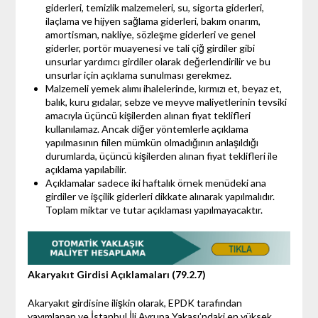
giderleri, temizlik malzemeleri, su, sigorta giderleri,
ilaçlama ve hijyen sağlama giderleri, bakım onarım,
amortisman, nakliye, sözleşme giderleri ve genel
giderler, portör muayenesi ve tali çiğ girdiler gibi
unsurlar yardımcı girdiler olarak değerlendirilir ve bu
unsurlar için açıklama sunulması gerekmez.
Malzemeli yemek alımı ihalelerinde, kırmızı et, beyaz et,
balık, kuru gıdalar, sebze ve meyve maliyetlerinin tevsiki
amacıyla üçüncü kişilerden alınan fiyat teklifleri
kullanılamaz. Ancak diğer yöntemlerle açıklama
yapılmasının fiilen mümkün olmadığının anlaşıldığı
durumlarda, üçüncü kişilerden alınan fiyat teklifleri ile
açıklama yapılabilir.
Açıklamalar sadece iki haftalık örnek menüdeki ana
girdiler ve işçilik giderleri dikkate alınarak yapılmalıdır.
Toplam miktar ve tutar açıklaması yapılmayacaktır.
Akaryakıt Girdisi Açıklamaları (79.2.7)
Akaryakıt girdisine ilişkin olarak, EPDK tarafından
yayımlanan ve İstanbul İli Avrupa Yakası’ndaki en yüksek