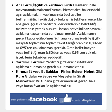
Ana Girdi, İşçilik ve Yardımcı Girdi Oranları:
İhale
mevzuatında malzemeli yemek hizmet alımı hallerindeki
aşırı açıklamaların yapılmasında özel usuller
belirlenmiştir. Teklifi düşük bulunan isteklilerin öncelikle
ana girdi işçilik ve yardımcı lider oranlarının belirtildiği
malzemenin yemek sunumu hesap cetvelini hazırlayarak
açıklama kapsamında sunulması gerekir. Açıklamanın
geçerli kabul edilebilmesi için ana girdi maliyeti ile işçilik
maliyeti toplamının toplam teklif tarağı oranının 0,80’den
az 095’ten çok olmaması gerekir. Oran belirtilmeyen
veya belirttiği oran %80’den az veya 0.95’ten çok olan
isteklilerin teknikleri reddedilir.
Yardımcı Girdiler:
Yardımcı girdiler için isteklilerin
açıklama sunmasına gerek bulunmamaktadır.
Kırmızı Et veya Et Balıkları, Pirinç, Bulgur, Nohut Gibi
Kuru Gıdalar ve Sebze ve Meyvelerin Girdi
Maliyetleri:
Bu tür ana girdiler mevzuat gereği hala
veya borsa fiyatları ile açıklanmalıdır.