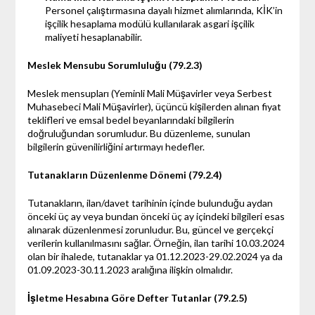
Personel çalıştırmasına dayalı hizmet alımlarında, KİK’in
işçilik hesaplama modülü kullanılarak asgari işçilik
maliyeti hesaplanabilir.
Meslek Mensubu Sorumluluğu (79.2.3)
Meslek mensupları (Yeminli Mali Müşavirler veya Serbest
Muhasebeci Mali Müşavirler), üçüncü kişilerden alınan fiyat
teklifleri ve emsal bedel beyanlarındaki bilgilerin
doğruluğundan sorumludur. Bu düzenleme, sunulan
bilgilerin güvenilirliğini artırmayı hedefler.
Tutanakların Düzenlenme Dönemi (79.2.4)
Tutanakların, ilan/davet tarihinin içinde bulunduğu aydan
önceki üç ay veya bundan önceki üç ay içindeki bilgileri esas
alınarak düzenlenmesi zorunludur. Bu, güncel ve gerçekçi
verilerin kullanılmasını sağlar. Örneğin, ilan tarihi 10.03.2024
olan bir ihalede, tutanaklar ya 01.12.2023-29.02.2024 ya da
01.09.2023-30.11.2023 aralığına ilişkin olmalıdır.
İşletme Hesabına Göre Defter Tutanlar (79.2.5)