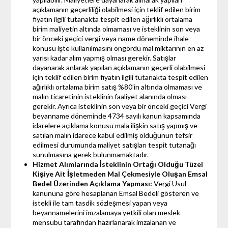
açıklamanın geçerliliği olabilmesi için teklif edilen birim
fiyatın ilgili tutanakta tespit edilen ağırlıklı ortalama
birim maliyetin altında olmaması ve isteklinin son veya
bir önceki geçici vergi veya name döneminde ihale
konusu işte kullanılmasını öngördü mal miktarının en az
yarısı kadar alım yapmış olması gerekir. Satışlar
dayanarak anlarak yapılan açıklamanın geçerli olabilmesi
için teklif edilen birim fiyatın ilgili tutanakta tespit edilen
ağırlıklı ortalama birim satış %80’in altında olmaması ve
malın ticaretinin isteklinin faaliyet alanında olması
gerekir. Ayrıca isteklinin son veya bir önceki geçici Vergi
beyanname döneminde 4734 sayılı kanun kapsamında
idarelere açıklama konusu mala ilişkin satış yapmış ve
satılan malın idarece kabul edilmiş olduğunun tefsir
edilmesi durumunda maliyet satışları tespit tutanağı
sunulmasına gerek bulunmamaktadır.
Hizmet Alımlarında İsteklinin Ortağı Olduğu Tüzel
Kişiye Ait İşletmeden Mal Çekmesiyle Oluşan Emsal
Bedel Üzerinden Açıklama Yapması:
Vergi Usul
kanununa göre hesaplanan Emsal Bedeli gösteren ve
istekli ile tam tasdik sözleşmesi yapan veya
beyannamelerini imzalamaya yetkili olan meslek
mensubu tarafından hazırlanarak imzalanan ve