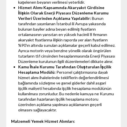
kaşelenen beyanın verilmesi yeterlidir.
Hizmet Alımı Kapsamında Akaryakıt Girdisine
İlişkin Olarak Enerji Piyasası Düzenleme Kurumu
Verileri Üzerinden Açıklama Yapılabilir:
Bunun
tarafından yayınlanan İstanbul ili Avrupa yakasında
bulunan bayiler adına beyan edilmiş fiyatların
ortalamasının yansıtan en yüksek hacimli 8 firmanın
akaryakıt fiyatlarına ilişkin raporda yer alan fiyatların
%90’ın altında sunulan açıklamalar geçerli kabul edilmez.
Ayrıca motorin veya benzine yönelik olarak öngörülen
tutarların tl/l cinsinden hesaplanmasında Enerji Piyasası
Düzenleme kurulunun ilgili düzenlemeleri dikkate alınır.
Kamu İhale Kurumu Tarafından Oluşturulan İşçilik
Hesaplama Modülü:
Personel çalıştırmasına dayalı
hizmet alımı ihalelerinde tekliflerin değerlendirilmesi
bağlamında sözleşme ve genel giderler dahil asgari
işçilik maliyeti hesabında işçilik hesaplama modülünün
kullanılması zorunludur. Bu nedenle kamuya ne Kurumu
tarafından hazırlanan işçilik hesaplama motoru
üzerinden açıklama yapılması açıklamanın geçerli
olmasını sağlayacaktır.
Malzemeli Yemek Hizmet Alımları: