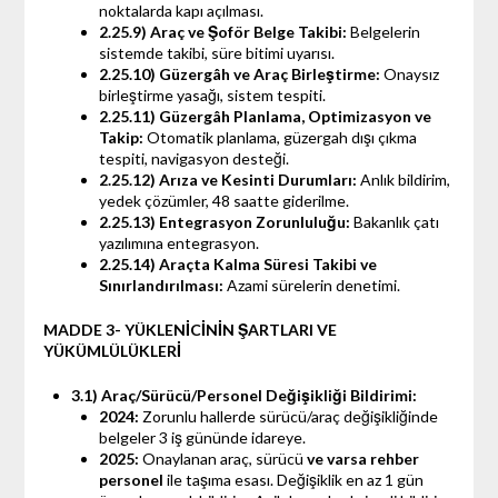
noktalarda kapı açılması.
2.25.9) Araç ve Şoför Belge Takibi:
Belgelerin
sistemde takibi, süre bitimi uyarısı.
2.25.10) Güzergâh ve Araç Birleştirme:
Onaysız
birleştirme yasağı, sistem tespiti.
2.25.11) Güzergâh Planlama, Optimizasyon ve
Takip:
Otomatik planlama, güzergah dışı çıkma
tespiti, navigasyon desteği.
2.25.12) Arıza ve Kesinti Durumları:
Anlık bildirim,
yedek çözümler, 48 saatte giderilme.
2.25.13) Entegrasyon Zorunluluğu:
Bakanlık çatı
yazılımına entegrasyon.
2.25.14) Araçta Kalma Süresi Takibi ve
Sınırlandırılması:
Azami sürelerin denetimi.
MADDE 3- YÜKLENİCİNİN ŞARTLARI VE
YÜKÜMLÜLÜKLERİ
3.1) Araç/Sürücü/Personel Değişikliği Bildirimi:
2024:
Zorunlu hallerde sürücü/araç değişikliğinde
belgeler 3 iş gününde idareye.
2025:
Onaylanan araç, sürücü
ve varsa rehber
personel
ile taşıma esası. Değişiklik en az 1 gün