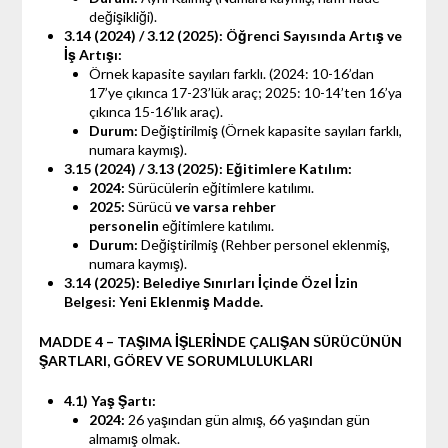
değişikliği).
3.14 (2024) / 3.12 (2025): Öğrenci Sayısında Artış ve
İş Artışı:
Örnek kapasite sayıları farklı. (2024: 10-16’dan
17’ye çıkınca 17-23’lük araç; 2025: 10-14’ten 16’ya
çıkınca 15-16’lık araç).
Durum:
Değiştirilmiş (Örnek kapasite sayıları farklı,
numara kaymış).
3.15 (2024) / 3.13 (2025): Eğitimlere Katılım:
2024:
Sürücülerin eğitimlere katılımı.
2025:
Sürücü
ve varsa rehber
personelin
eğitimlere katılımı.
Durum:
Değiştirilmiş (Rehber personel eklenmiş,
numara kaymış).
3.14 (2025): Belediye Sınırları İçinde Özel İzin
Belgesi:
Yeni Eklenmiş Madde.
MADDE 4 – TAŞIMA İŞLERİNDE ÇALIŞAN SÜRÜCÜNÜN
ŞARTLARI, GÖREV VE SORUMLULUKLARI
4.1) Yaş Şartı:
2024:
26 yaşından gün almış, 66 yaşından gün
almamış olmak.