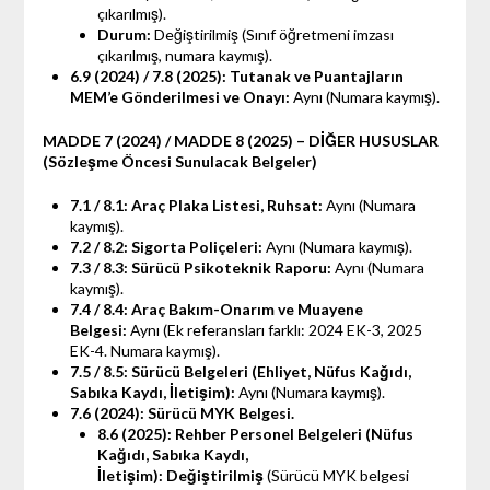
çıkarılmış).
Durum:
Değiştirilmiş (Sınıf öğretmeni imzası
çıkarılmış, numara kaymış).
6.9 (2024) / 7.8 (2025): Tutanak ve Puantajların
MEM’e Gönderilmesi ve Onayı:
Aynı (Numara kaymış).
MADDE 7 (2024) / MADDE 8 (2025) – DİĞER HUSUSLAR
(Sözleşme Öncesi Sunulacak Belgeler)
7.1 / 8.1: Araç Plaka Listesi, Ruhsat:
Aynı (Numara
kaymış).
7.2 / 8.2: Sigorta Poliçeleri:
Aynı (Numara kaymış).
7.3 / 8.3: Sürücü Psikoteknik Raporu:
Aynı (Numara
kaymış).
7.4 / 8.4: Araç Bakım-Onarım ve Muayene
Belgesi:
Aynı (Ek referansları farklı: 2024 EK-3, 2025
EK-4. Numara kaymış).
7.5 / 8.5: Sürücü Belgeleri (Ehliyet, Nüfus Kağıdı,
Sabıka Kaydı, İletişim):
Aynı (Numara kaymış).
7.6 (2024): Sürücü MYK Belgesi.
8.6 (2025): Rehber Personel Belgeleri (Nüfus
Kağıdı, Sabıka Kaydı,
İletişim):
Değiştirilmiş
(Sürücü MYK belgesi