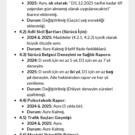
2025:
Aynı,
ek olarak:
“(31.12.2025 tarihe kadar 69
yaşından gün almamış olarak uygulanacaktır)”
ibaresi eklenmiş.
Durum:
Değiştirilmiş (Geçici yaş esnekliği
eklenmiş).
4.2) Adli Sicil Şartları (Sürücü İçin):
2024 & 2025:
Maddeler (4.2.1, 4.2.2) içerik olarak
büyük ölçüde aynı.
Durum:
Aynı Kalmış (Hafif ifade farklılıkları).
4.3) Sürücü Belgesi Deneyimi ve Sağlık Raporu:
2024:
D sınıfı için en az 5 yıl, D1 için en az 7 yıl
deneyim.
2025:
D sınıfı için en az
iki yıl
, D1 için en az
beş
yıl
deneyim. Aile hekiminden rapor ve her yıl
yenileme.
Durum:
Değiştirilmiş (Ehliyet deneyim süreleri
azaltılmış).
4.4) Psikoteknik Rapor:
2024 & 2025:
Aynı (5 yılda bir).
Durum:
Aynı Kalmış.
4.5) Trafik Suçları Geçmişi:
2024 & 2025:
Aynı.
Durum:
Aynı Kalmış.
4.6) Mesleki Yeterlilik Belgesi: