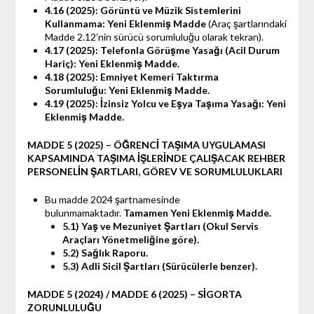
4.16 (2025): Görüntü ve Müzik Sistemlerini
Kullanmama:
Yeni Eklenmiş Madde
(Araç şartlarındaki
Madde 2.12’nin sürücü sorumluluğu olarak tekrarı).
4.17 (2025): Telefonla Görüşme Yasağı (Acil Durum
Hariç):
Yeni Eklenmiş Madde.
4.18 (2025): Emniyet Kemeri Taktırma
Sorumluluğu:
Yeni Eklenmiş Madde.
4.19 (2025): İzinsiz Yolcu ve Eşya Taşıma Yasağı:
Yeni
Eklenmiş Madde.
MADDE 5 (2025) – ÖĞRENCİ TAŞIMA UYGULAMASI
KAPSAMINDA TAŞIMA İŞLERİNDE ÇALIŞACAK REHBER
PERSONELİN ŞARTLARI, GÖREV VE SORUMLULUKLARI
Bu madde 2024 şartnamesinde
bulunmamaktadır.
Tamamen Yeni Eklenmiş Madde.
5.1) Yaş ve Mezuniyet Şartları (Okul Servis
Araçları Yönetmeliğine göre).
5.2) Sağlık Raporu.
5.3) Adli Sicil Şartları (Sürücülerle benzer).
MADDE 5 (2024) / MADDE 6 (2025) – SİGORTA
ZORUNLULUĞU