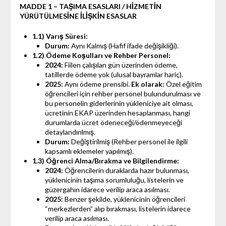
MADDE 1 – TAŞIMA ESASLARI / HİZMETİN
YÜRÜTÜLMESİNE İLİŞKİN ESASLAR
1.1) Varış Süresi:
Durum:
Aynı Kalmış (Hafif ifade değişikliği).
1.2) Ödeme Koşulları ve Rehber Personel:
2024:
Fiilen çalışılan gün üzerinden ödeme,
tatillerde ödeme yok (ulusal bayramlar hariç).
2025:
Aynı ödeme prensibi.
Ek olarak:
Özel eğitim
öğrencileri için rehber personel bulundurulması ve
bu personelin giderlerinin yükleniciye ait olması,
ücretinin EKAP üzerinden hesaplanması, hangi
durumlarda ücret ödeneceği/ödenmeyeceği
detaylandırılmış.
Durum:
Değiştirilmiş (Rehber personel ile ilgili
kapsamlı eklemeler yapılmış).
1.3) Öğrenci Alma/Bırakma ve Bilgilendirme:
2024:
Öğrencilerin duraklarda hazır bulunması,
yüklenicinin taşıma sorumluluğu, listelerin ve
güzergahın idarece verilip araca asılması.
2025:
Benzer şekilde, yüklenicinin öğrencileri
“merkezlerden” alıp bırakması, listelerin idarece
verilip araca asılması.