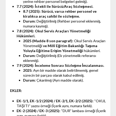
yerine rehber personel belgeleri gelmiş).
7.7 (2024): İstekli ile Sürücü/Araç Sözleşmesi.
8.7 (2025): Sürücü, varsa rehber personel ve
kiralıksa araç sahibi ile sözleşme.
Durum:
Değiştirilmiş (Rehber personel eklenmiş,
numara kaymış).
7.8 (2024): Okul Servis Araçları Yönetmeliği
Hükümleri.
2025 (Madde 8 son paragraf):
Okul Servis Araçları
Yönetmeliği
ve Millî Eğitim Bakanlığı Taşıma
Yoluyla Eğitime Erişim Yönetmeliği
hükümleri.
Durum:
Değiştirilmiş (Ek yönetmelik referansı
eklenmiş).
7.9 (2024): İnceleme Sonrası Sözleşme İmzalanması.
2025:
Ayrı bir madde olarak belirtilmemiş, genel
sürecin bir parçası olarak kabul edilmiş.
Durum:
Çıkarılmış (Ayrı madde olarak).
EKLER:
EK-1/1, EK-1/2 (2024) / EK-2/1, EK-2/2 (2025):
“OKUL
TAŞITI” yazısı örneği (İçerik aynı, numara farklı).
EK-2 (2024) / EK-3 (2025):
“DUR” lambası örneği (İçerik
aynı, numara farklı).