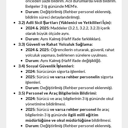
önceden yazılı bildirim. Acil durumlarda ivedi bildirim.
Belgeler 3 iş gününde MEM’e.
Durum:
Değiştirilmiş (Rehber personel eklenmiş,
bildirim süreci detaylandırılmış).
3.2) Adli Sicil Şartları (Yüklenici ve Yetkilileri İçin):
2024 & 2025:
Maddeler (3.2.1, 3.2.2, 3.2.3) içerik
olarak büyük ölçüde aynı.
Durum:
Aynı Kalmış (Hafif ifade farklılıkları).
3.3) Güvenli ve Rahat Yolculuk Sağlama:
2024 & 2025:
Öğrencilerin oturarak, güvenli, rahat
yolculuk yapması, belirlenen sürelere uyulması.
Durum:
Aynı Kalmış (Hafif ifade değişikliği).
3.4) Sosyal Güvenlik İşlemleri:
2024:
Sürücünün sigorta işlemleri.
2025:
Sürücü
ve varsa rehber personelin
sigorta
işlemleri.
Durum:
Değiştirilmiş (Rehber personel eklenmiş).
3.5) Personel ve Araç Bilgilerinin Bildirimi:
2024:
Sürücü ve araç bilgilerinin 3 iş gününde okul
yönetimine bildirilmesi.
2025:
Sürücü
ve varsa rehber personel
ile araç
bilgilerinin 3 iş gününde
ilgili millî eğitim
müdürlüğüne ve okul müdürlüğüne
bildirilmesi.
Durum:
Değiştirilmiş (Rehber personel eklenmiş,