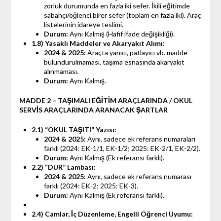
zorluk durumunda en fazla iki sefer. İkili eğitimde
sabahçı/öğlenci birer sefer (toplam en fazla iki). Araç
listelerinin idareye teslimi.
Durum:
Aynı Kalmış (Hafif ifade değişikliği).
1.8) Yasaklı Maddeler ve Akaryakıt Alımı:
2024 & 2025:
Araçta yanıcı, patlayıcı vb. madde
bulundurulmaması, taşıma esnasında akaryakıt
alınmaması.
Durum:
Aynı Kalmış.
MADDE 2 – TAŞIMALI EĞİTİM ARAÇLARINDA / OKUL
SERVİS ARAÇLARINDA ARANACAK ŞARTLAR
2.1) “OKUL TAŞITI” Yazısı:
2024 & 2025:
Aynı, sadece ek referans numaraları
farklı (2024: EK-1/1, EK-1/2; 2025: EK-2/1, EK-2/2).
Durum:
Aynı Kalmış (Ek referansı farklı).
2.2) “DUR” Lambası:
2024 & 2025:
Aynı, sadece ek referans numarası
farklı (2024: EK-2; 2025: EK-3).
Durum:
Aynı Kalmış (Ek referansı farklı).
2.4) Camlar, İç Düzenleme, Engelli Öğrenci Uyumu: