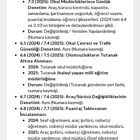
7.3 (2025): Okul Müdürlüklerince Günlük
Denetim:
Araç/sürücü kontrolü, kapasite,
zamanlama, şartnameye uygunluk, öğrenci sayımı,
puantaj imzalama, öğrenci şikayetleri. (2024’teki 6.4
ve 3.10’un birleşimi ve detaylandırılması gibi).
Durum:
Değiştirilmiş / Yeniden Yapılandırılmış
(Numara kaymış).
6.5 (2024) / 7.4 (2025): Okul Çevresi ve Trafik
Güvenliği Denetimi:
Aynı (Numara kaymış).
6.6 (2024) / 7.5 (2025): Olumsuzlukların Tutanak
Altına Alınması:
2024:
Tutanak okul müdürlüğüne.
2025:
Tutanak
ihaleyi yapan millî eğitim
müdürlüğüne
.
Durum:
Değiştirilmiş (Tutanak gönderim yeri farklı,
numara kaymış).
6.7 (2024) / 7.6 (2025): Araç/Sürücü Değişikliklerinin
Denetimi:
Aynı (Numara kaymış).
6.8 (2024) / 7.7 (2025): Puantaj Tablosunun
İmzalanması:
2024:
Sınıf öğretmeni, araç şoförü, nöbetçi
öğretmen, nöbetçi müdür yardımcısı, okul müdürü.
2025:
Araç şoförü, nöbetçi öğretmen, nöbetçi
müdür yardımcısı, okul müdürü (Sınıf öğretmeni