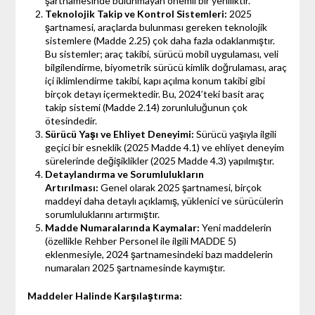
şartnamesinde bulunmayan önemli bir yeniliktir.
Teknolojik Takip ve Kontrol Sistemleri:
2025
şartnamesi, araçlarda bulunması gereken teknolojik
sistemlere (Madde 2.25) çok daha fazla odaklanmıştır.
Bu sistemler; araç takibi, sürücü mobil uygulaması, veli
bilgilendirme, biyometrik sürücü kimlik doğrulaması, araç
içi iklimlendirme takibi, kapı açılma konum takibi gibi
birçok detayı içermektedir. Bu, 2024’teki basit araç
takip sistemi (Madde 2.14) zorunluluğunun çok
ötesindedir.
Sürücü Yaşı ve Ehliyet Deneyimi:
Sürücü yaşıyla ilgili
geçici bir esneklik (2025 Madde 4.1) ve ehliyet deneyim
sürelerinde değişiklikler (2025 Madde 4.3) yapılmıştır.
Detaylandırma ve Sorumlulukların
Artırılması:
Genel olarak 2025 şartnamesi, birçok
maddeyi daha detaylı açıklamış, yüklenici ve sürücülerin
sorumluluklarını artırmıştır.
Madde Numaralarında Kaymalar:
Yeni maddelerin
(özellikle Rehber Personel ile ilgili MADDE 5)
eklenmesiyle, 2024 şartnamesindeki bazı maddelerin
numaraları 2025 şartnamesinde kaymıştır.
Maddeler Halinde Karşılaştırma: