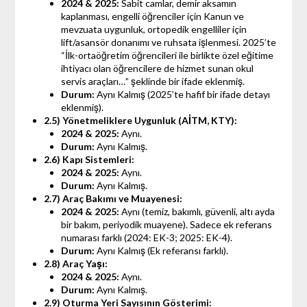
2024 & 2025:
Sabit camlar, demir aksamın
kaplanması, engelli öğrenciler için Kanun ve
mevzuata uygunluk, ortopedik engelliler için
lift/asansör donanımı ve ruhsata işlenmesi. 2025’te
“İlk-ortaöğretim öğrencileri ile birlikte özel eğitime
ihtiyacı olan öğrencilere de hizmet sunan okul
servis araçları…” şeklinde bir ifade eklenmiş.
Durum:
Aynı Kalmış (2025’te hafif bir ifade detayı
eklenmiş).
2.5) Yönetmeliklere Uygunluk (AİTM, KTY):
2024 & 2025:
Aynı.
Durum:
Aynı Kalmış.
2.6) Kapı Sistemleri:
2024 & 2025:
Aynı.
Durum:
Aynı Kalmış.
2.7) Araç Bakımı ve Muayenesi:
2024 & 2025:
Aynı (temiz, bakımlı, güvenli, altı ayda
bir bakım, periyodik muayene). Sadece ek referans
numarası farklı (2024: EK-3; 2025: EK-4).
Durum:
Aynı Kalmış (Ek referansı farklı).
2.8) Araç Yaşı:
2024 & 2025:
Aynı.
Durum:
Aynı Kalmış.
2.9) Oturma Yeri Sayısının Gösterimi: