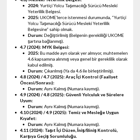
2024:
Yurtiçi Yolcu Taşımacılığı Sürücü Mesleki
Yeterlilik Belgesi.
2025:
UKOME’lerce istenmesi durumunda, “Yurtiçi
Yolcu Taşımacılığı Sürücü Mesleki Yeterlilik
Belgesine” sahip olmak.
Durum:
Değiştirilmiş (Belgenin gerekliliği UKOME
şartına bağlanmış).
4.7 (2024): MYK Belgesi:
2025:
Bu madde ayrı olarak yer almıyor, muhtemelen
4.6 kapsamına alınmış veya genel bir gereklilik olarak
kabul edilmiş.
Durum:
Çıkarılmış (Ya da 4.6 ile birleştirilmiş).
4.8 (2024) / 4.7 (2025): Araç İçi Kontrol (Faaliyet
Öncesi/Sonrası):
Durum:
Aynı Kalmış (Numara kaymış).
4.9 (2024) / 4.8 (2025): Güvenli Yolculuk ve Sürelere
Uyum:
Durum:
Aynı Kalmış (Numara kaymış).
4.10 (2024) / 4.9 (2025): Temiz ve Mesleğe Uygun
Kıyafet:
Durum:
Aynı Kalmış (Numara kaymış).
4.11 (2024): Taşıt İçi Düzen, İniş/Biniş Kontrolü,
Karşıya Geçiş Sorumluluğu.