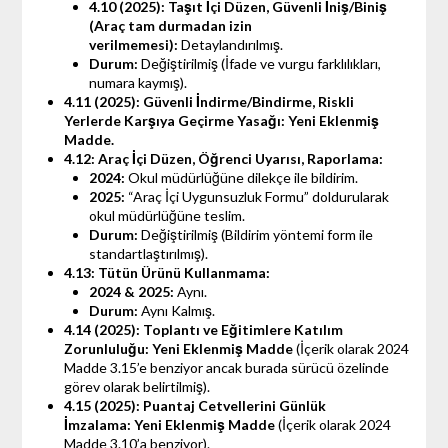
4.10 (2025): Taşıt İçi Düzen, Güvenli İniş/Biniş
(Araç tam durmadan izin
verilmemesi):
Detaylandırılmış.
Durum:
Değiştirilmiş (İfade ve vurgu farklılıkları,
numara kaymış).
4.11 (2025): Güvenli İndirme/Bindirme, Riskli
Yerlerde Karşıya Geçirme Yasağı:
Yeni Eklenmiş
Madde.
4.12: Araç İçi Düzen, Öğrenci Uyarısı, Raporlama:
2024:
Okul müdürlüğüne dilekçe ile bildirim.
2025:
“Araç İçi Uygunsuzluk Formu” doldurularak
okul müdürlüğüne teslim.
Durum:
Değiştirilmiş (Bildirim yöntemi form ile
standartlaştırılmış).
4.13: Tütün Ürünü Kullanmama:
2024 & 2025:
Aynı.
Durum:
Aynı Kalmış.
4.14 (2025): Toplantı ve Eğitimlere Katılım
Zorunluluğu:
Yeni Eklenmiş Madde
(İçerik olarak 2024
Madde 3.15’e benziyor ancak burada sürücü özelinde
görev olarak belirtilmiş).
4.15 (2025): Puantaj Cetvellerini Günlük
İmzalama:
Yeni Eklenmiş Madde
(İçerik olarak 2024
Madde 3.10’a benziyor).