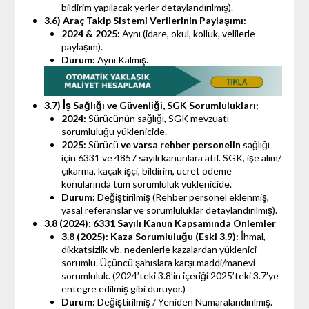
bildirim yapılacak yerler detaylandırılmış).
3.6) Araç Takip Sistemi Verilerinin Paylaşımı:
2024 & 2025:
Aynı (idare, okul, kolluk, velilerle
paylaşım).
Durum:
Aynı Kalmış.
3.7) İş Sağlığı ve Güvenliği, SGK Sorumlulukları:
2024:
Sürücünün sağlığı, SGK mevzuatı
sorumluluğu yüklenicide.
2025:
Sürücü
ve varsa rehber personelin
sağlığı
için 6331 ve 4857 sayılı kanunlara atıf. SGK, işe alım/
çıkarma, kaçak işçi, bildirim, ücret ödeme
konularında tüm sorumluluk yüklenicide.
Durum:
Değiştirilmiş (Rehber personel eklenmiş,
yasal referanslar ve sorumluluklar detaylandırılmış).
3.8 (2024): 6331 Sayılı Kanun Kapsamında Önlemler
3.8 (2025): Kaza Sorumluluğu (Eski 3.9):
İhmal,
dikkatsizlik vb. nedenlerle kazalardan yüklenici
sorumlu. Üçüncü şahıslara karşı maddi/manevi
sorumluluk. (2024’teki 3.8’in içeriği 2025’teki 3.7’ye
entegre edilmiş gibi duruyor.)
Durum:
Değiştirilmiş / Yeniden Numaralandırılmış.