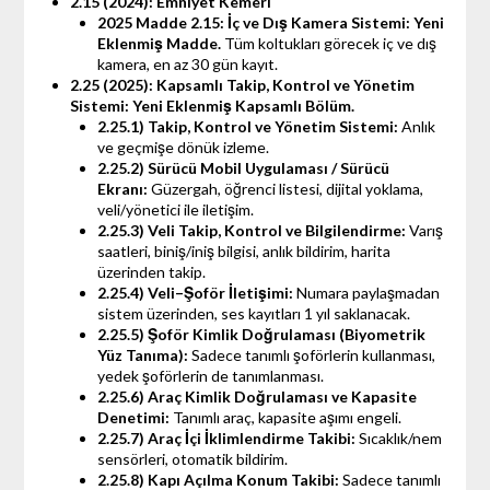
2.15 (2024): Emniyet Kemeri
2025 Madde 2.15: İç ve Dış Kamera Sistemi:
Yeni
Eklenmiş Madde.
Tüm koltukları görecek iç ve dış
kamera, en az 30 gün kayıt.
2.25 (2025): Kapsamlı Takip, Kontrol ve Yönetim
Sistemi:
Yeni Eklenmiş Kapsamlı Bölüm.
2.25.1) Takip, Kontrol ve Yönetim Sistemi:
Anlık
ve geçmişe dönük izleme.
2.25.2) Sürücü Mobil Uygulaması / Sürücü
Ekranı:
Güzergah, öğrenci listesi, dijital yoklama,
veli/yönetici ile iletişim.
2.25.3) Veli Takip, Kontrol ve Bilgilendirme:
Varış
saatleri, biniş/iniş bilgisi, anlık bildirim, harita
üzerinden takip.
2.25.4) Veli–Şoför İletişimi:
Numara paylaşmadan
sistem üzerinden, ses kayıtları 1 yıl saklanacak.
2.25.5) Şoför Kimlik Doğrulaması (Biyometrik
Yüz Tanıma):
Sadece tanımlı şoförlerin kullanması,
yedek şoförlerin de tanımlanması.
2.25.6) Araç Kimlik Doğrulaması ve Kapasite
Denetimi:
Tanımlı araç, kapasite aşımı engeli.
2.25.7) Araç İçi İklimlendirme Takibi:
Sıcaklık/nem
sensörleri, otomatik bildirim.
2.25.8) Kapı Açılma Konum Takibi:
Sadece tanımlı