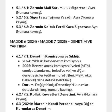
5.1 / 6.1: Zorunlu Mali Sorumluluk Sigortası:
Aynı
(Numara kaymış).
5.2 / 6.2: Sigortasız Taşıma Yasağı:
Aynı (Numara
kaymış).
5.3 / 6.3: Zorunlu Koltuk Ferdi Kaza Sigortası:
Aynı
(Numara kaymış).
MADDE 6 (2024) / MADDE 7 (2025) – DENETİM VE
YAPTIRIM
6.1 / 7.1: Denetim Komisyonu ve Sıklığı:
2024:
Yılda iki kez denetim komisyonu.
2025:
Benzer, ancak komisyon üyeleri (MEM,
emniyet, jandarma, belediye vb.) ve diğer
denetleyiciler (eğitim müfettişleri, MEM, okul,
Bakanlık) daha detaylı belirtilmiş.
Durum:
Değiştirilmiş (Denetleyici kurumlar
detaylandırılmış, numara kaymış).
6.2 / 7.2: Kolluk Kuvvetleri Denetimi:
Aynı (Numara
kaymış).
6.3 (2024): İdarenin Kendi Personeli veya Diğer
Kurumlarca Denetim.