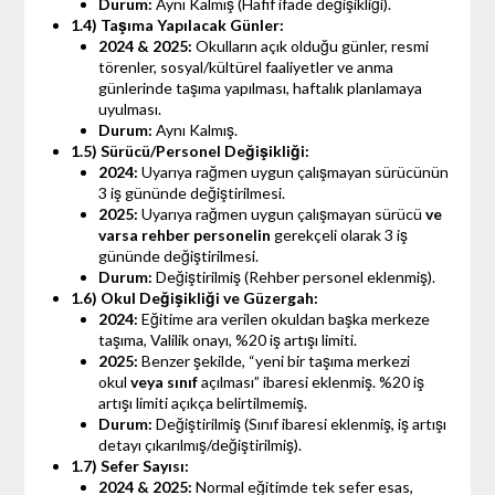
Durum:
Aynı Kalmış (Hafif ifade değişikliği).
1.4) Taşıma Yapılacak Günler:
2024 & 2025:
Okulların açık olduğu günler, resmi
törenler, sosyal/kültürel faaliyetler ve anma
günlerinde taşıma yapılması, haftalık planlamaya
uyulması.
Durum:
Aynı Kalmış.
1.5) Sürücü/Personel Değişikliği:
2024:
Uyarıya rağmen uygun çalışmayan sürücünün
3 iş gününde değiştirilmesi.
2025:
Uyarıya rağmen uygun çalışmayan sürücü
ve
varsa rehber personelin
gerekçeli olarak 3 iş
gününde değiştirilmesi.
Durum:
Değiştirilmiş (Rehber personel eklenmiş).
1.6) Okul Değişikliği ve Güzergah:
2024:
Eğitime ara verilen okuldan başka merkeze
taşıma, Valilik onayı, %20 iş artışı limiti.
2025:
Benzer şekilde, “yeni bir taşıma merkezi
okul
veya sınıf
açılması” ibaresi eklenmiş. %20 iş
artışı limiti açıkça belirtilmemiş.
Durum:
Değiştirilmiş (Sınıf ibaresi eklenmiş, iş artışı
detayı çıkarılmış/değiştirilmiş).
1.7) Sefer Sayısı:
2024 & 2025:
Normal eğitimde tek sefer esas,