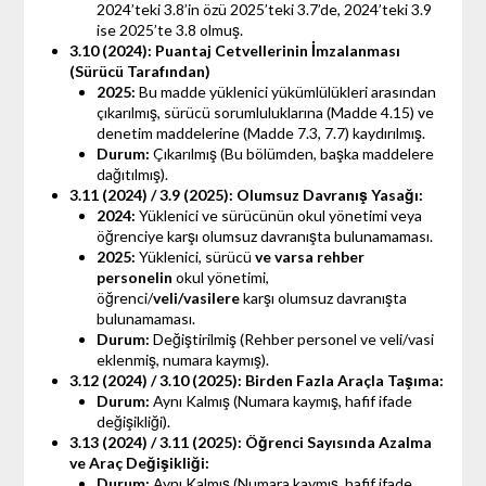
2024’teki 3.8’in özü 2025’teki 3.7’de, 2024’teki 3.9
ise 2025’te 3.8 olmuş.
3.10 (2024): Puantaj Cetvellerinin İmzalanması
(Sürücü Tarafından)
2025:
Bu madde yüklenici yükümlülükleri arasından
çıkarılmış, sürücü sorumluluklarına (Madde 4.15) ve
denetim maddelerine (Madde 7.3, 7.7) kaydırılmış.
Durum:
Çıkarılmış (Bu bölümden, başka maddelere
dağıtılmış).
3.11 (2024) / 3.9 (2025): Olumsuz Davranış Yasağı:
2024:
Yüklenici ve sürücünün okul yönetimi veya
öğrenciye karşı olumsuz davranışta bulunamaması.
2025:
Yüklenici, sürücü
ve varsa rehber
personelin
okul yönetimi,
öğrenci/
veli/vasilere
karşı olumsuz davranışta
bulunamaması.
Durum:
Değiştirilmiş (Rehber personel ve veli/vasi
eklenmiş, numara kaymış).
3.12 (2024) / 3.10 (2025): Birden Fazla Araçla Taşıma:
Durum:
Aynı Kalmış (Numara kaymış, hafif ifade
değişikliği).
3.13 (2024) / 3.11 (2025): Öğrenci Sayısında Azalma
ve Araç Değişikliği:
Durum:
Aynı Kalmış (Numara kaymış, hafif ifade