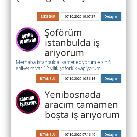
Yol
...
Katsayısı
Bul
ESKISEHIR
07.10.2020 19:07:37
Detaylar
Ajandam
Şoförüm
istanbulda iş
Hakkımızda
ariyorum
İletişim
Merhaba istanbulda ikamet ediyorum e sınıfı
ehliyetim var 12 yıllık şoförlük yapiyorum...
ISTANBUL
07.10.2020 10:56:16
Detaylar
Yenibosnada
aracım tamamen
boşta iş arıyorum
...
ISTANBUL
07.10.2020 07:16:40
Detaylar