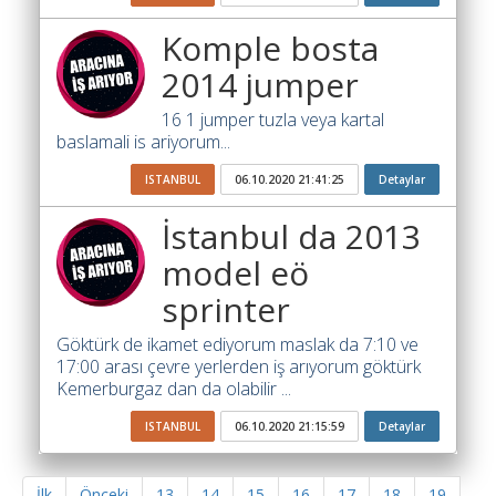
Komple bosta
2014 jumper
16 1 jumper tuzla veya kartal
baslamali is ariyorum...
ISTANBUL
06.10.2020 21:41:25
Detaylar
İstanbul da 2013
model eö
sprinter
Göktürk de ikamet ediyorum maslak da 7:10 ve
17:00 arası çevre yerlerden iş arıyorum göktürk
Kemerburgaz dan da olabilir ...
ISTANBUL
06.10.2020 21:15:59
Detaylar
İlk
Önceki
13
14
15
16
17
18
19