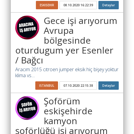
İhale
ESKISEHIR
08.10.2020 16:22:39
Detaylar
Ara
Gece işi arıyorum
İlanlar
Avrupa
Söför
bölgesinde
Arayanlar
oturdugum yer Esenler
Arac
arayanlar
/ Bağcı
Soför
Aracım 2015 cıtroen jumper eksik hiç bişey yoktur
olup
klima vs....
iş
ISTANBUL
07.10.2020 22:15:38
Detaylar
arayanlar
Şoförüm
Aracına
iş
eskişehirde
arayanlar
kamyon
Blog
şoförlüğü işi arıyorum