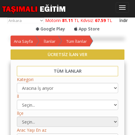
Toggl
naviga
Motorin
81.11
TL Kdvsiz:
67.59
TL
İndir
Google Play
App Store
Ana Sayfa
İlanlar
Tüm İlanlar
ÜCRETSİZ İLAN VER
Yol
Maliyet
TÜM İLANLAR
Hesaplama
Kategori
Yemek
Maliyet
İl
Hesaplama
Kredili
İlçe
Yol
Maliyet
Arac Yaşı En az
Hesaplama