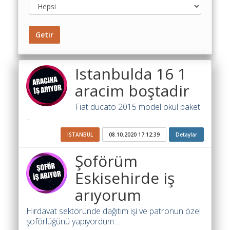
Toplu
Yol
Getir
Maliyet
Hesaplama
Istanbulda 16 1
Şartname
Karşılaştırma
aracim boştadir
Robotu
Fiat ducato 2015 model okul paket
Masaüstü
...
Maliyet
Programı
ISTANBUL
08.10.2020 17:12:39
Detaylar
Şoförüm
Sınır
Değer
Eskisehirde iş
Hesaplama
arıyorum
Akaryakıt
Hırdavat sektöründe dağıtım işi ve patronun özel
Fiyatları
şoförlüğünü yapıyordum ...