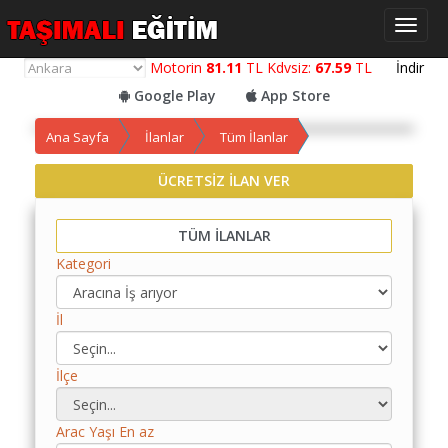
Toggl
naviga
Motorin
81.11
TL Kdvsiz:
67.59
TL
İndir
Google Play
App Store
Ana Sayfa
İlanlar
Tüm İlanlar
ÜCRETSİZ İLAN VER
Yol
Maliyet
Hesaplama
TÜM İLANLAR
Kategori
Yemek
Maliyet
Hesaplama
İl
Kredili
İlçe
Yol
Maliyet
Hesaplama
Arac Yaşı En az