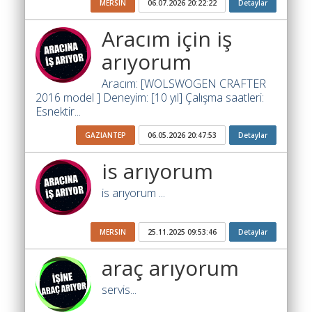
MERSIN
06.07.2026 20:22:22
Detaylar
Ara
Aracım için iş
İlanlar
arıyorum
Söför
Arayanlar
Aracım: [WOLSWOGEN CRAFTER
2016 model ] Deneyim: [10 yıl] Çalışma saatleri:
Arac
Esnektir...
arayanlar
GAZIANTEP
06.05.2026 20:47:53
Detaylar
Soför
olup
is arıyorum
iş
is arıyorum ...
arayanlar
Aracına
MERSIN
25.11.2025 09:53:46
Detaylar
iş
arayanlar
araç arıyorum
Blog
servis...
Yol