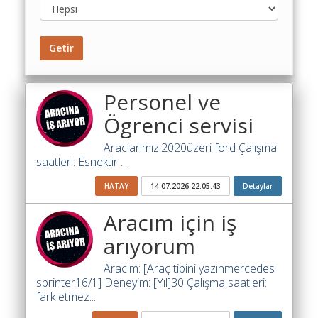
Toplu
Yol
Maliyet
Getir
Hesaplama
Şartname
Personel ve
Karşılaştırma
Robotu
Ögrenci servisi
Masaüstü
Araclarımız:2020üzeri ford Çalışma
Maliyet
saatleri: Esnektir ...
Programı
HATAY
14.07.2026 22:05:43
Detaylar
Sınır
Aracım için iş
Değer
Hesaplama
arıyorum
Akaryakıt
Aracım: [Araç tipini yazınmercedes
Fiyatları
sprinter16/1] Deneyim: [Yıl]30 Çalışma saatleri:
fark etmez...
İhale