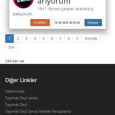
arıyorum
16+1 citroen jumper aracıma iş
bakıyorum ...
ISTANBUL
18.08.2025 20:59:00
Detaylar
1
2
3
4
5
6
7
8
9
Sonraki
Son
244 İlan var
Diğer Linkler
Hakkımızda
Taşımalı Okul servisi
Taşımalı Okul
Taşımalı Okul Servisi Maliyet Hesaplama