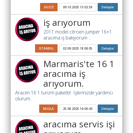
Katsayısı
DUZCE
09.10.2025 13:02:38
Detaylar
Bul
iş arıyorum
Ajandam
2011 model citroen jumper 16+1
Hakkımızda
aracıma iş bakıyorum ...
İletişim
ISTANBUL
02.09.2025 18:08:05
Detaylar
Marmaris'te 16 1
aracıma iş
arıyorum.
Aracım 16 1 turizm pakettir. Işlerinizde yardımcı
olurum...
MUGLA
25.08.2025 16:06:40
Detaylar
aracıma servis işi