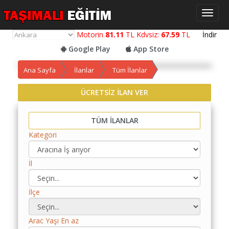
Toggl
naviga
Motorin
81.11
TL Kdvsiz:
67.59
TL
İndir
Google Play
App Store
Ana Sayfa
İlanlar
Tüm İlanlar
ÜCRETSİZ İLAN VER
Yol
Maliyet
Hesaplama
TÜM İLANLAR
Kategori
Yemek
Maliyet
Hesaplama
İl
Kredili
İlçe
Yol
Maliyet
Hesaplama
Arac Yaşı En az