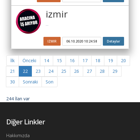
izmir
...
IZMIR
06.10.2020 10:24:58
Detaylar
İlk
Önceki
14
15
16
17
18
19
20
21
22
23
24
25
26
27
28
29
30
Sonraki
Son
244 İlan var
Diğer Linkler
Hakkımızda