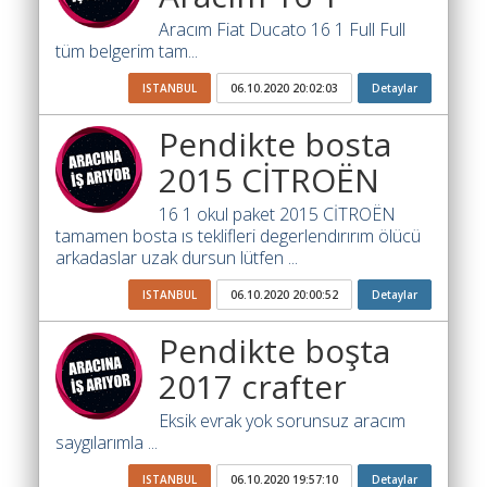
Yol
Katsayısı
Aracım Fiat Ducato 16 1 Full Full
Bul
tüm belgerim tam...
Ajandam
ISTANBUL
06.10.2020 20:02:03
Detaylar
Hakkımızda
Pendikte bosta
2015 CİTROËN
İletişim
16 1 okul paket 2015 CİTROËN
tamamen bosta ıs teklifleri degerlendırırım ölücü
arkadaslar uzak dursun lütfen ...
ISTANBUL
06.10.2020 20:00:52
Detaylar
Pendikte boşta
2017 crafter
Eksik evrak yok sorunsuz aracım
saygılarımla ...
ISTANBUL
06.10.2020 19:57:10
Detaylar