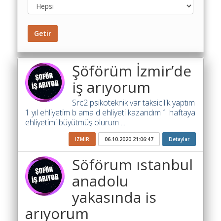
Toplu
Yol
Maliyet
Getir
Hesaplama
Şartname
Şöförüm İzmir’de
Karşılaştırma
iş arıyorum
Robotu
Src2 psikoteknik var taksicilik yaptım
Masaüstü
1 yıl ehliyetim b ama d ehliyeti kazandım 1 haftaya
Maliyet
ehliyetimi büyütmüş olurum ...
Programı
IZMIR
06.10.2020 21:06:47
Detaylar
Sınır
Değer
Söförum ıstanbul
Hesaplama
anadolu
Akaryakıt
yakasında is
Fiyatları
arıyorum
İhale