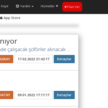
Kayıt
Yardım
Hizmetler
▼
İlan Ver
App Store
anıyor
de çalışacak şöförler alınacak ...
SARAY
17.02.2022 21:42:17
Detaylar
HATAY
09.01.2022 17:17:17
Detaylar