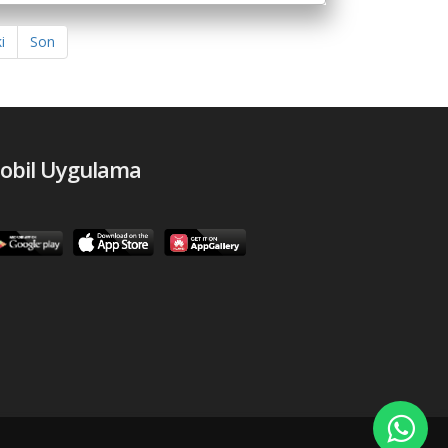
i
Son
obil Uygulama