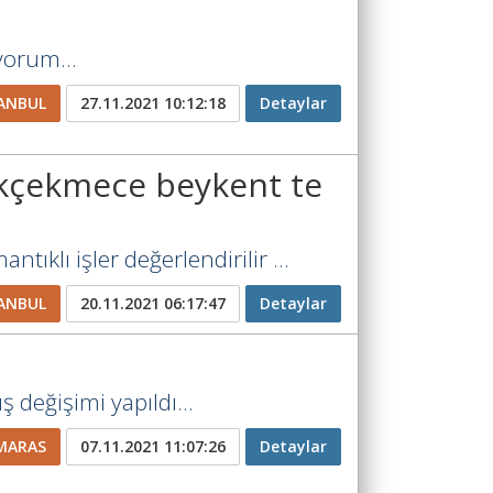
yorum...
ANBUL
27.11.2021 10:12:18
Detaylar
kçekmece beykent te
tıklı işler değerlendirilir ...
ANBUL
20.11.2021 06:17:47
Detaylar
 değişimi yapıldı...
MARAS
07.11.2021 11:07:26
Detaylar