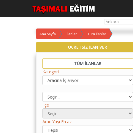
Ana Sayfa
İlanlar
Tüm İlanlar
Yol
Maliyet
ÜCRETSİZ İLAN VER
Hesaplama
TÜM İLANLAR
Yemek
Maliyet
Kategori
Hesaplama
İl
Kredili
Yol
Maliyet
İlçe
Hesaplama
Toplu
Arac Yaşı En az
Yol