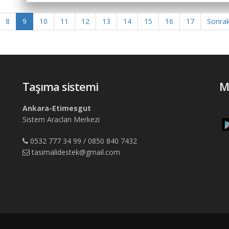
8
9
10
11
12
13
14
15
16
17
Sonrak
Taşıma sistemi
M
Ankara-Etimesgut
Sistem Aracları Merkezi
0532 777 34 99 / 0850 840 7432
tasimalidestek@gmail.com