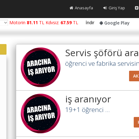
Anasayfa
Giriş Yap
Motorin
81.11
TL Kdvsiz:
67.59
TL
İndir
Google Play
Servis şöförü ar
öğrenci ve fabrika servisin
AK
iş aranıyor
19+1 öğrenci ...