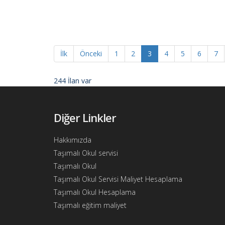
Ajandam
Hakkımızda
İletişim
İlk
Önceki
1
2
3
4
5
6
7
244 İlan var
Diğer Linkler
Hakkımızda
Taşımalı Okul servisi
Taşımalı Okul
Taşımalı Okul Servisi Maliyet Hesaplama
Taşımalı Okul Hesaplama
Taşımalı eğitim maliyet