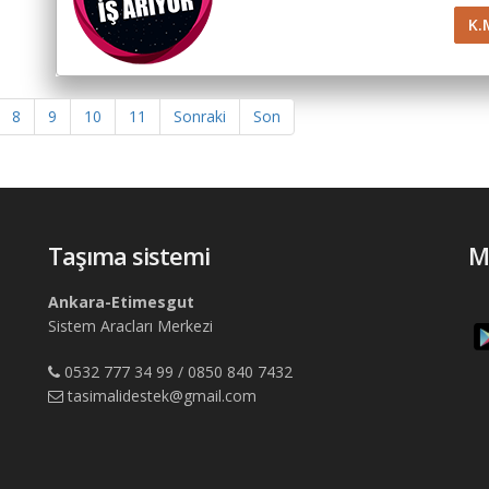
K.
8
9
10
11
Sonraki
Son
Taşıma sistemi
M
Ankara-Etimesgut
Sistem Aracları Merkezi
0532 777 34 99 / 0850 840 7432
tasimalidestek@gmail.com