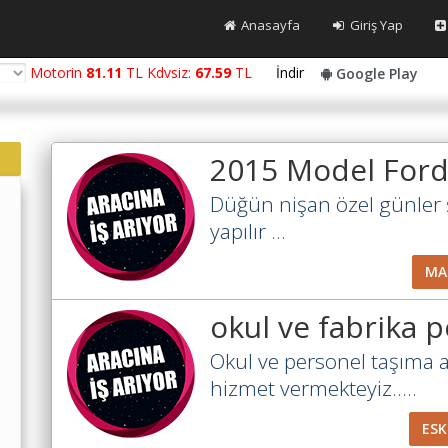
Anasayfa
Giriş Yap
Motorin
81.11
TL Kdvsiz:
67.59
TL
İndir
Google Play
2015 Model Ford
Düğün nişan özel günler şe
yapılır ...
MA
okul ve fabrika 
Okul ve personel taşıma a
hizmet vermekteyiz.....
ESK