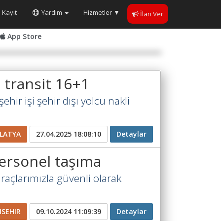
Kayıt
Yardım
Hizmetler
▼
İlan Ver
App Store
 transit 16+1
hir işi şehir dışı yolcu nakli
LATYA
27.04.2025 18:08:10
Detaylar
personel taşıma
raçlarımızla güvenli olarak
ISEHIR
09.10.2024 11:09:39
Detaylar