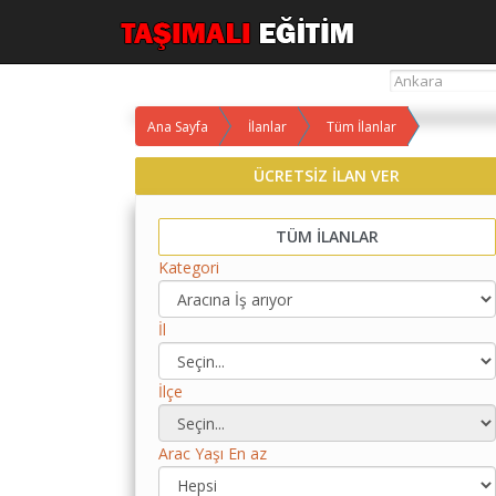
Ana Sayfa
İlanlar
Tüm İlanlar
Yol
ÜCRETSİZ İLAN VER
Maliyet
Hesaplama
TÜM İLANLAR
Yemek
Kategori
Maliyet
Hesaplama
İl
Kredili
Yol
Maliyet
İlçe
Hesaplama
Toplu
Arac Yaşı En az
Yol