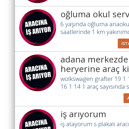
oğluma okul serv
6 yaşında oğluma anaoku
saatlerinde 1 km yakınımd
IST
adana merkezden
heryerine araç k
wolkswagen grafter 19 1 
16 1 14 1 araç sayısında sı
iş arıyorum
iş atayorum s plakalı aracı 