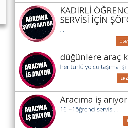
KADİRLİ ÖĞRENC
SERVİSİ İÇİN ŞÖ
...
OSM
düğünlere araç ki
her türlü yolcu taşıma işi y
ER
Aracıma iş arıyo
16 +1öğrenci servisi...