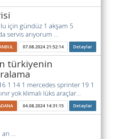
isi
lu için gündüz 1 akşam 5
a servis arıyorum ...
ANBUL
07.08.2024 21:52:14
Detaylar
 türkiyenin
iralama
16 1 14 1 mercedes sprinter 19 1
nır yok klimalı lüks araçlar...
ADANA
04.08.2024 14:31:15
Detaylar
an ...