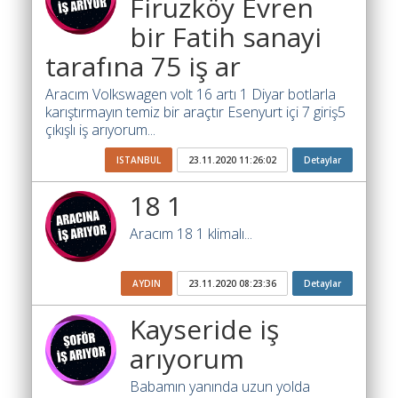
Firuzköy Evren
Yol
Katsayısı
bir Fatih sanayi
Bul
tarafına 75 iş ar
Ajandam
Aracım Volkswagen volt 16 artı 1 Diyar botlarla
karıştırmayın temiz bir araçtır Esenyurt içi 7 giriş5
Hakkımızda
çıkışlı iş arıyorum...
İletişim
ISTANBUL
23.11.2020 11:26:02
Detaylar
18 1
Aracım 18 1 klimalı...
AYDIN
23.11.2020 08:23:36
Detaylar
Kayseride iş
arıyorum
Babamın yanında uzun yolda