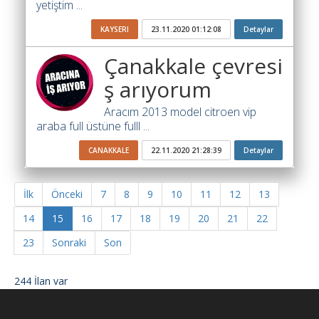
yetiştim ...
KAYSERI
23.11.2020 01:12:08
Detaylar
Çanakkale çevresi
ş arıyorum
Aracım 2013 model citroen vip
araba full üstüne fulll ...
CANAKKALE
22.11.2020 21:28:39
Detaylar
İlk
Önceki
7
8
9
10
11
12
13
14
15
16
17
18
19
20
21
22
23
Sonraki
Son
244 İlan var