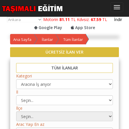
Toggl
naviga
Motorin
81.11
TL Kdvsiz:
67.59
TL
İndir
Google Play
App Store
Ana Sayfa
İlanlar
Tüm İlanlar
ÜCRETSİZ İLAN VER
Yol
Maliyet
TÜM İLANLAR
Hesaplama
Kategori
Yemek
Maliyet
İl
Hesaplama
Kredili
İlçe
Yol
Maliyet
Hesaplama
Arac Yaşı En az