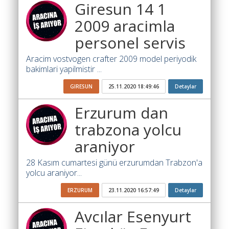
Giresun 14 1
Ara
2009 aracimla
İlanlar
personel servis
Söför
Aracim vostvogen crafter 2009 model periyodik
Arayanlar
bakimlari yapilmistir ...
Arac
GIRESUN
25.11.2020 18:49:46
Detaylar
arayanlar
Erzurum dan
Soför
olup
trabzona yolcu
iş
araniyor
arayanlar
28 Kasım cumartesi günü erzurumdan Trabzon'a
Aracına
yolcu araniyor...
iş
arayanlar
ERZURUM
23.11.2020 16:57:49
Detaylar
Blog
Avcılar Esenyurt