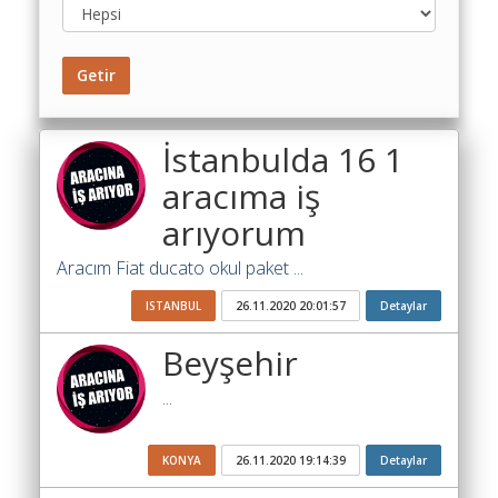
Toplu
Yol
Maliyet
Getir
Hesaplama
Şartname
İstanbulda 16 1
Karşılaştırma
aracıma iş
Robotu
arıyorum
Masaüstü
Maliyet
Aracım Fiat ducato okul paket ...
Programı
ISTANBUL
26.11.2020 20:01:57
Detaylar
Sınır
Beyşehir
Değer
Hesaplama
...
Akaryakıt
Fiyatları
KONYA
26.11.2020 19:14:39
Detaylar
İhale