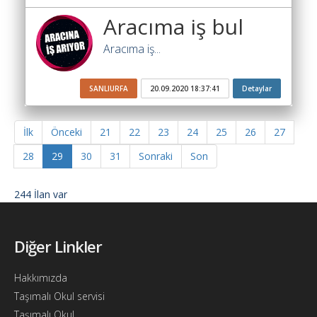
Aracıma iş bul
Aracıma iş...
SANLIURFA
20.09.2020 18:37:41
Detaylar
İlk
Önceki
21
22
23
24
25
26
27
28
29
30
31
Sonraki
Son
244 İlan var
Diğer Linkler
Hakkımızda
Taşımalı Okul servisi
Taşımalı Okul