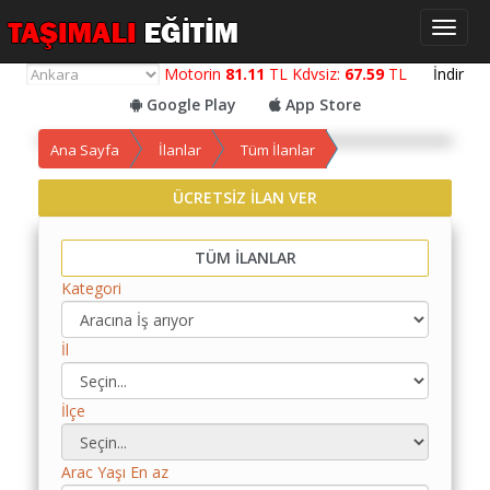
Toggl
naviga
Motorin
81.11
TL Kdvsiz:
67.59
TL
İndir
Google Play
App Store
Ana Sayfa
İlanlar
Tüm İlanlar
ÜCRETSİZ İLAN VER
Yol
Maliyet
Hesaplama
TÜM İLANLAR
Kategori
Yemek
Maliyet
Hesaplama
İl
Kredili
İlçe
Yol
Maliyet
Hesaplama
Arac Yaşı En az