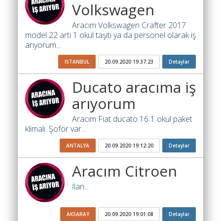
Volkswagen
Katsayısı
Bul
Aracım Volkswagen Crafter 2017
model 22 artı 1 okul taşıtı ya da personel olarak iş
Ajandam
arıyorum...
Hakkımızda
ISTANBUL
20.09.2020 19:37:23
Detaylar
İletişim
Ducato aracıma iş
arıyorum
Aracım Fiat ducato 16 1 okul paket
klimalı. Şoför var...
ANTALYA
20.09.2020 19:12:20
Detaylar
Aracım Citroen
İlan...
AKSARAY
20.09.2020 19:01:08
Detaylar