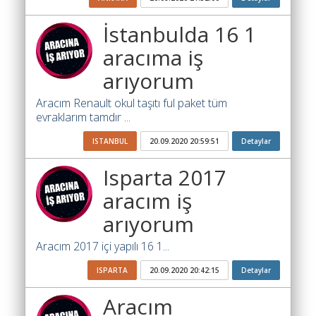
Ara
İstanbulda 16 1
İlanlar
aracıma iş
Söför
arıyorum
Arayanlar
Aracım Renault okul taşıtı ful paket tüm
Arac
evraklarım tamdır ...
arayanlar
ISTANBUL
20.09.2020 20:59:51
Detaylar
Soför
olup
Isparta 2017
iş
aracım iş
arayanlar
arıyorum
Aracına
iş
Aracım 2017 içi yapılı 16 1...
arayanlar
ISPARTA
20.09.2020 20:42:15
Detaylar
Blog
Aracım
Yol