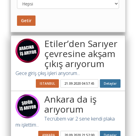
Toplu
Yol
Maliyet
Getir
Hesaplama
Şartname
Etiler’den Sarıyer
Karşılaştırma
Robotu
çevresine akşam
çıkış arıyorum
Masaüstü
Maliyet
Gece giriş çıkış işleri arıyorum...
Programı
ISTANBUL
21.09.2020 04:57:45
Detaylar
Sınır
Değer
Ankara da iş
Hesaplama
arıyorum
Akaryakıt
Tecrübem var 2 sene kendi plaka
Fiyatları
mı işlettim...
İhale
ANKARA
20.09.2020 21:52:00
Detaylar