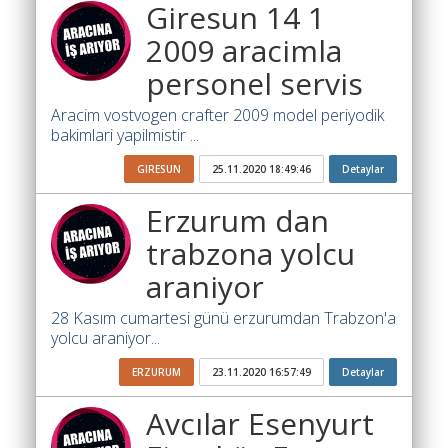
Giresun 14 1
Ara
2009 aracimla
İlanlar
personel servis
Söför
Aracim vostvogen crafter 2009 model periyodik
Arayanlar
bakimlari yapilmistir ...
Arac
GIRESUN
25.11.2020 18:49:46
Detaylar
arayanlar
Erzurum dan
Soför
olup
trabzona yolcu
iş
araniyor
arayanlar
28 Kasım cumartesi günü erzurumdan Trabzon'a
Aracına
yolcu araniyor...
iş
arayanlar
ERZURUM
23.11.2020 16:57:49
Detaylar
Blog
Avcılar Esenyurt