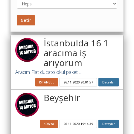
Toplu
Yol
Maliyet
Getir
Hesaplama
Şartname
İstanbulda 16 1
Karşılaştırma
aracıma iş
Robotu
arıyorum
Masaüstü
Maliyet
Aracım Fiat ducato okul paket ...
Programı
ISTANBUL
26.11.2020 20:01:57
Detaylar
Sınır
Beyşehir
Değer
Hesaplama
...
Akaryakıt
Fiyatları
KONYA
26.11.2020 19:14:39
Detaylar
İhale