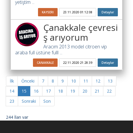
yetiştim ...
KAYSERI
23.11.2020 01:12:08
Detaylar
Çanakkale çevresi
ş arıyorum
Aracım 2013 model citroen vip
araba full üstüne fulll ...
CANAKKALE
22.11.2020 21:28:39
Detaylar
İlk
Önceki
7
8
9
10
11
12
13
14
15
16
17
18
19
20
21
22
23
Sonraki
Son
244 İlan var