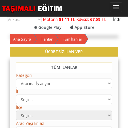
Toggl
naviga
Motorin
81.11
TL Kdvsiz:
67.59
TL
İndir
Google Play
App Store
Ana Sayfa
İlanlar
Tüm İlanlar
ÜCRETSİZ İLAN VER
Yol
Maliyet
TÜM İLANLAR
Hesaplama
Kategori
Yemek
Maliyet
İl
Hesaplama
Kredili
İlçe
Yol
Maliyet
Hesaplama
Arac Yaşı En az