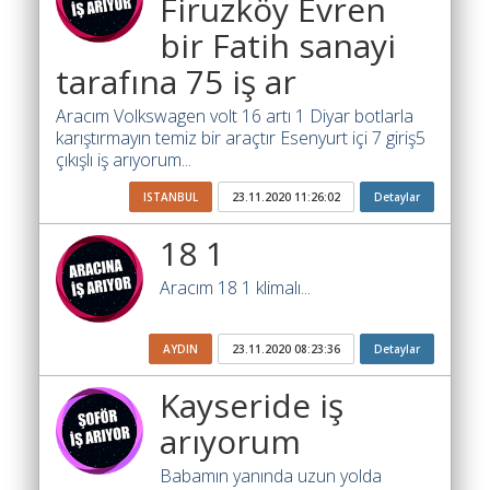
Firuzköy Evren
Yol
Katsayısı
bir Fatih sanayi
Bul
tarafına 75 iş ar
Ajandam
Aracım Volkswagen volt 16 artı 1 Diyar botlarla
karıştırmayın temiz bir araçtır Esenyurt içi 7 giriş5
Hakkımızda
çıkışlı iş arıyorum...
İletişim
ISTANBUL
23.11.2020 11:26:02
Detaylar
18 1
Aracım 18 1 klimalı...
AYDIN
23.11.2020 08:23:36
Detaylar
Kayseride iş
arıyorum
Babamın yanında uzun yolda