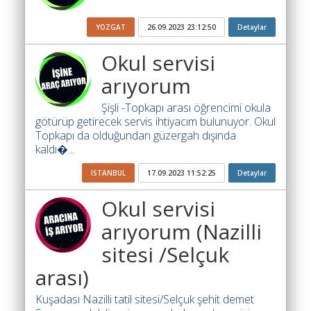
Ara
YOZGAT
26.09.2023 23:12:50
Detaylar
İlanlar
Okul servisi
Söför
arıyorum
Arayanlar
Şişli -Topkapı arası öğrencimi okula
Arac
götürüp getirecek servis ihtiyacım bulunuyor. Okul
arayanlar
Topkapı da olduğundan güzergah dışında
kaldı�...
Soför
olup
ISTANBUL
17.09.2023 11:52:25
Detaylar
iş
arayanlar
Okul servisi
arıyorum (Nazilli
Aracına
iş
sitesi /Selçuk
arayanlar
arası)
Blog
Kuşadası Nazilli tatil sitesi/Selçuk şehit demet