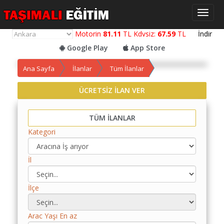
Toggl
naviga
Motorin
81.11
TL Kdvsiz:
67.59
TL
İndir
Google Play
App Store
Ana Sayfa
İlanlar
Tüm İlanlar
ÜCRETSİZ İLAN VER
Yol
Maliyet
TÜM İLANLAR
Hesaplama
Kategori
Yemek
Maliyet
İl
Hesaplama
Kredili
İlçe
Yol
Maliyet
Hesaplama
Arac Yaşı En az