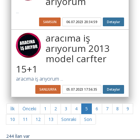
arıyorum
...
SAMSUN
06.07.2023 20:34:59
Detaylar
aracıma iş
arıyorum 2013
model carfter
15+1
aracıma iş arıyorum ...
SANLIURFA
05.07.2023 17:56:35
Detaylar
İlk
Önceki
1
2
3
4
5
6
7
8
9
10
11
12
13
Sonraki
Son
244 İlan var