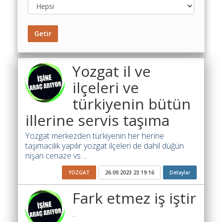
Toplu
Yol
Maliyet
Getir
Hesaplama
Şartname
Yozgat il ve
Karşılaştırma
ilçeleri ve
Robotu
türkiyenin bütün
Masaüstü
illerine servis taşıma
Maliyet
Programı
Yozgat merkezden türkiyenin her herine
taşımacılık yapılır yozgat ilçeleri de dahil düğün
Sınır
nişan cenaze vs ...
Değer
Hesaplama
YOZGAT
26.09.2023 23:19:16
Detaylar
Akaryakıt
Fark etmez iş iştir
Fiyatları
...
İhale