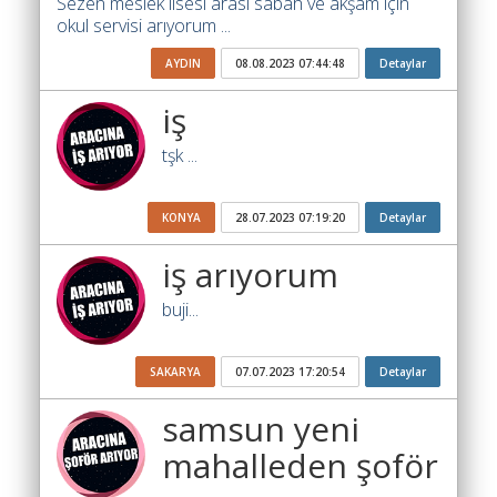
Sezen meslek lisesi arası sabah ve akşam için
Yol
okul servisi arıyorum ...
Katsayısı
Bul
AYDIN
08.08.2023 07:44:48
Detaylar
Ajandam
iş
Hakkımızda
tşk ...
İletişim
KONYA
28.07.2023 07:19:20
Detaylar
iş arıyorum
buji...
SAKARYA
07.07.2023 17:20:54
Detaylar
samsun yeni
mahalleden şoför