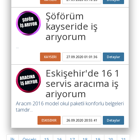
Şöförüm
kayseride iş
arıyorum
...
KAYSERI
27.09.2020 01:01:36
Detaylar
Eskişehir'de 16 1
servis aracıma iş
ariyorum
Aracım 2016 model okul paketli konforlu belgeleri
tamdır...
ESKISEHIR
26.09.2020 20:55:41
Detaylar
İlk
Önceki
15
16
17
18
19
20
21