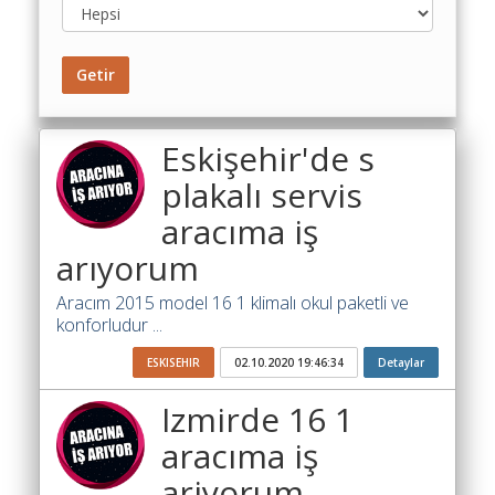
Toplu
Yol
Getir
Maliyet
Hesaplama
Eskişehir'de s
Şartname
Karşılaştırma
plakalı servis
Robotu
aracıma iş
Masaüstü
arıyorum
Maliyet
Programı
Aracım 2015 model 16 1 klimalı okul paketli ve
konforludur ...
Sınır
Değer
ESKISEHIR
02.10.2020 19:46:34
Detaylar
Hesaplama
Izmirde 16 1
Akaryakıt
aracıma iş
Fiyatları
ariyorum