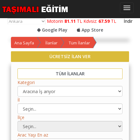
Toggl
naviga
Motorin
81.11
TL Kdvsiz:
67.59
TL
İndir
Google Play
App Store
Ana Sayfa
İlanlar
Tüm İlanlar
ÜCRETSİZ İLAN VER
Yol
Maliyet
TÜM İLANLAR
Hesaplama
Kategori
Yemek
Maliyet
İl
Hesaplama
Kredili
İlçe
Yol
Maliyet
Arac Yaşı En az
Hesaplama