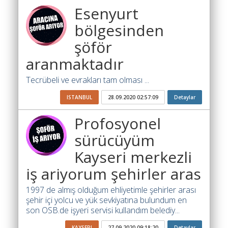
Yol
Esenyurt
Katsayısı
bölgesinden
Bul
şöför
Ajandam
aranmaktadır
Hakkımızda
Tecrübeli ve evrakları tam olması ...
İletişim
ISTANBUL
28.09.2020 02:57:09
Detaylar
Profosyonel
sürücüyüm
Kayseri merkezli
iş ariyorum şehirler aras
1997 de almış olduğum ehliyetimle şehirler arası
şehir içi yolcu ve yük sevkiyatına bulundum en
son OSB.de işyeri servisi kullandım belediy...
KAYSERI
27.09.2020 09:18:20
Detaylar