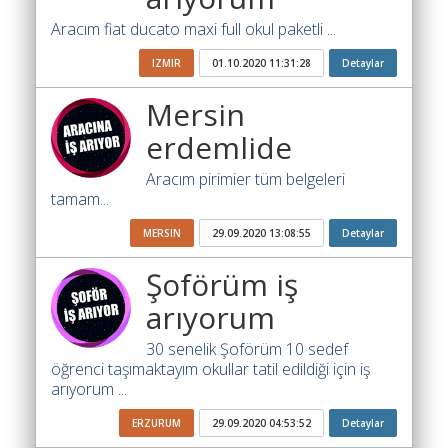
İhale
Ara
Aracım fiat ducato maxi full okul paketli ...
İlanlar
IZMIR
01.10.2020 11:31:28
Detaylar
Mersin
Söför
Arayanlar
erdemlide
Arac
Aracım pirimier tüm belgeleri
arayanlar
tamam...
Soför
MERSIN
29.09.2020 13:08:55
Detaylar
olup
iş
Şoförüm iş
arayanlar
arıyorum
Aracına
30 senelik Şoförüm 10 sedef
iş
öğrenci taşımaktayım okullar tatil edildiği için iş
arayanlar
arıyorum ...
Blog
ERZURUM
29.09.2020 04:53:52
Detaylar