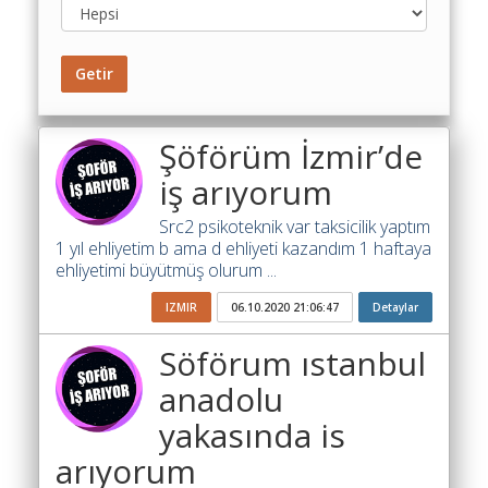
Toplu
Yol
Maliyet
Getir
Hesaplama
Şartname
Şöförüm İzmir’de
Karşılaştırma
iş arıyorum
Robotu
Src2 psikoteknik var taksicilik yaptım
Masaüstü
1 yıl ehliyetim b ama d ehliyeti kazandım 1 haftaya
Maliyet
ehliyetimi büyütmüş olurum ...
Programı
IZMIR
06.10.2020 21:06:47
Detaylar
Sınır
Değer
Söförum ıstanbul
Hesaplama
anadolu
Akaryakıt
yakasında is
Fiyatları
arıyorum
İhale