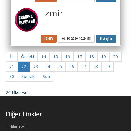
izmir
...
IZMIR
06.10.2020 10:24:58
Detaylar
İlk
Önceki
14
15
16
17
18
19
20
21
22
23
24
25
26
27
28
29
30
Sonraki
Son
244 İlan var
Diğer Linkler
Hakkımızda