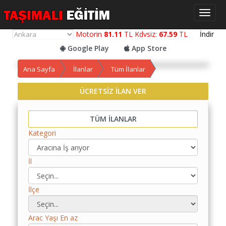
Toggl
naviga
Motorin
81.11
TL Kdvsiz:
67.59
TL
İndir
Google Play
App Store
Ana Sayfa
İlanlar
Tüm İlanlar
ÜCRETSİZ İLAN VER
Yol
Maliyet
Hesaplama
TÜM İLANLAR
Kategori
Yemek
Maliyet
Hesaplama
İl
Kredili
İlçe
Yol
Maliyet
Hesaplama
Arac Yaşı En az