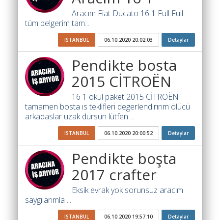
Yol
Katsayısı
Aracım Fiat Ducato 16 1 Full Full
Bul
tüm belgerim tam...
Ajandam
ISTANBUL
06.10.2020 20:02:03
Detaylar
Hakkımızda
Pendikte bosta
2015 CİTROËN
İletişim
16 1 okul paket 2015 CİTROËN
tamamen bosta ıs teklifleri degerlendırırım ölücü
arkadaslar uzak dursun lütfen ...
ISTANBUL
06.10.2020 20:00:52
Detaylar
Pendikte boşta
2017 crafter
Eksik evrak yok sorunsuz aracım
saygılarımla ...
ISTANBUL
06.10.2020 19:57:10
Detaylar