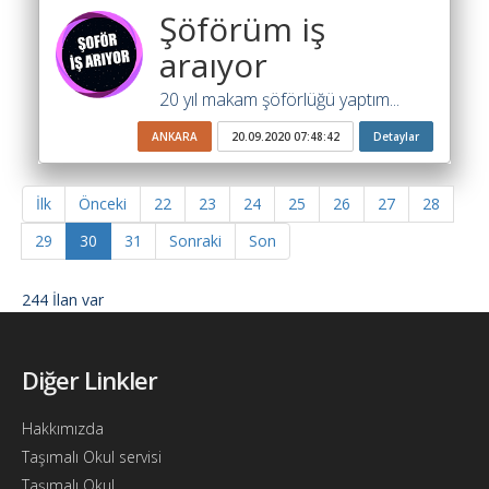
Şöförüm iş
araıyor
20 yıl makam şöförlüğü yaptım...
ANKARA
20.09.2020 07:48:42
Detaylar
İlk
Önceki
22
23
24
25
26
27
28
29
30
31
Sonraki
Son
244 İlan var
Diğer Linkler
Hakkımızda
Taşımalı Okul servisi
Taşımalı Okul