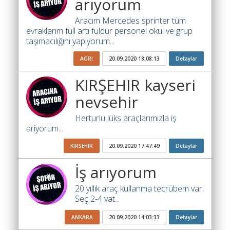
arıyorum
Katsayısı
Aracım Mercedes sprinter tüm
Bul
evraklarım full artı fuldur personel okul ve grup
taşımacılığını yapıyorum...
Ajandam
AGRI
20.09.2020 18:08:13
Detaylar
Hakkımızda
KIRŞEHIR kayseri
İletişim
nevsehir
Herturlu lüks araçlarımızla iş
ariyorum...
KIRSEHIR
20.09.2020 17:47:49
Detaylar
İş arıyorum
20 yıllık araç kullanma tecrübem var.
Seç 2-4 vat...
ANKARA
20.09.2020 14:03:33
Detaylar