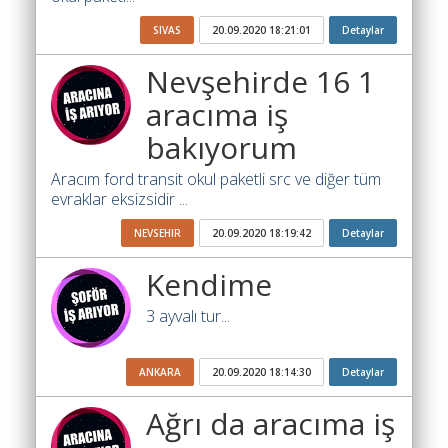
Ara
SIVAS
20.09.2020 18:21:01
Detaylar
İlanlar
Nevşehirde 16 1
Söför
aracıma iş
Arayanlar
bakıyorum
Arac
arayanlar
Aracım ford transit okul paketli src ve diğer tüm
evraklar eksizsidir ...
Soför
olup
NEVSEHIR
20.09.2020 18:19:42
Detaylar
iş
Kendime
arayanlar
3 ayvalı tur...
Aracına
iş
arayanlar
ANKARA
20.09.2020 18:14:30
Detaylar
Blog
Ağrı da aracıma iş
Yol