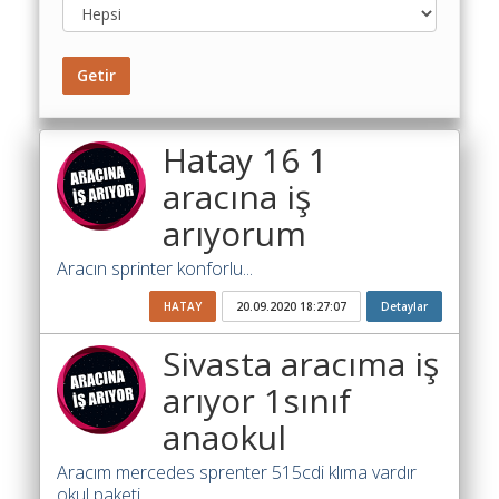
Toplu
Yol
Maliyet
Getir
Hesaplama
Şartname
Hatay 16 1
Karşılaştırma
Robotu
aracına iş
arıyorum
Masaüstü
Maliyet
Aracın sprinter konforlu...
Programı
HATAY
20.09.2020 18:27:07
Detaylar
Sınır
Değer
Sivasta aracıma iş
Hesaplama
arıyor 1sınıf
Akaryakıt
anaokul
Fiyatları
Aracım mercedes sprenter 515cdi klıma vardır
İhale
okul paketi...