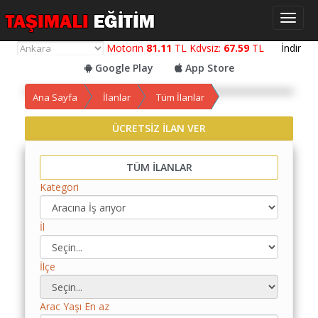
Toggl
naviga
Motorin
81.11
TL Kdvsiz:
67.59
TL
İndir
Google Play
App Store
Ana Sayfa
İlanlar
Tüm İlanlar
ÜCRETSİZ İLAN VER
Yol
Maliyet
Hesaplama
TÜM İLANLAR
Kategori
Yemek
Maliyet
Hesaplama
İl
Kredili
İlçe
Yol
Maliyet
Hesaplama
Arac Yaşı En az