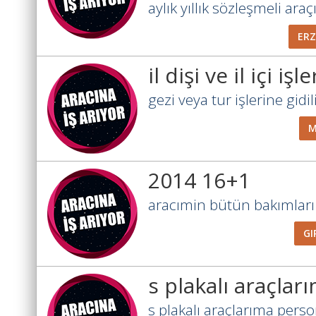
aylık yıllık sözleşmeli araçı
ER
il dişi ve il içi işl
gezi veya tur işlerine gidili
M
2014 16+1
aracımin bütün bakımları 
GI
s plakalı araçlar
s plakalı araçlarıma perso