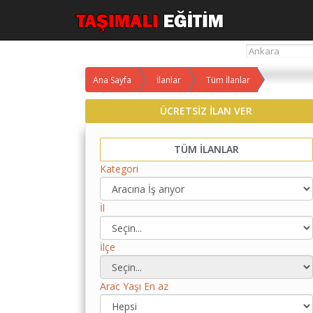
Ana Sayfa
İlanlar
Tüm İlanlar
Yol
ÜCRETSİZ İLAN VER
Maliyet
Hesaplama
TÜM İLANLAR
Yemek
Kategori
Maliyet
Hesaplama
İl
Kredili
Yol
Maliyet
İlçe
Hesaplama
Toplu
Arac Yaşı En az
Yol