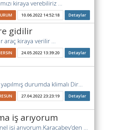
mızı kiraya verebiliriz ...
ZURUM
10.06.2022 14:52:18
Detaylar
ere gidilir
r araç kiraya verilir ...
ERSIN
24.05.2022 13:39:20
Detaylar
yapılmış durumda klimalı Dir...
RESUN
27.04.2022 23:23:19
Detaylar
ıma iş arıyorum
nel işi arıyorum.Karacabey’den ...