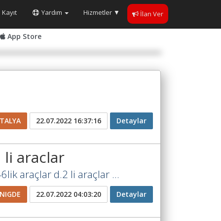
Kayıt
Yardım
Hizmetler
▼
İlan Ver
App Store
TALYA
22.07.2022 16:37:16
Detaylar
 li araclar
k araçlar d.2 li araçlar ...
NIGDE
22.07.2022 04:03:20
Detaylar