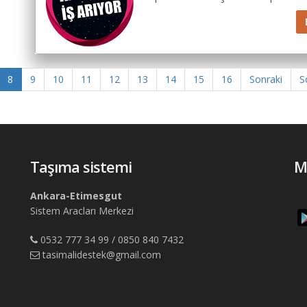
8
9
10
11
12
13
14
15
16
Sonraki
S
Taşıma sistemi
M
Ankara-Etimesgut
Sistem Aracları Merkezi
0532 777 34 99 / 0850 840 7432
tasimalidestek@gmail.com