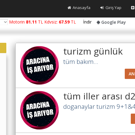
Anasayfa
Giriş Yap
Motorin
81.11
TL Kdvsiz:
67.59
TL
İndir
Google Play
turizm günlük
tüm bakım...
AN
tüm iller arası d2
doganaylar turizm 9+1&46li