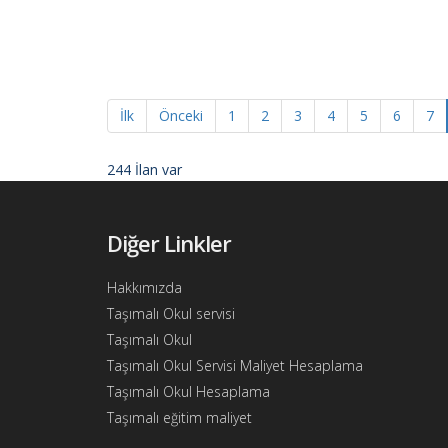
Ajandam
Hakkımızda
İletişim
İlk
Önceki
1
2
3
4
5
6
7
244 İlan var
Diğer Linkler
Hakkımızda
Taşımalı Okul servisi
Taşımalı Okul
Taşımalı Okul Servisi Maliyet Hesaplama
Taşımalı Okul Hesaplama
Taşımalı eğitim maliyet