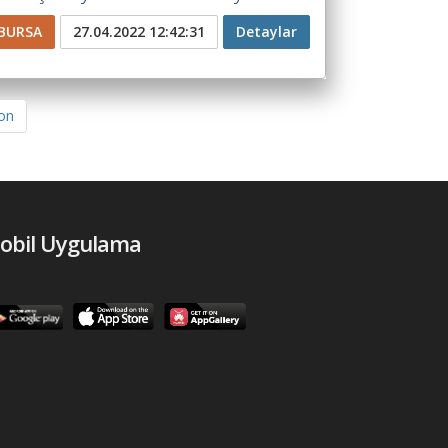
BURSA
27.04.2022 12:42:31
Detaylar
on
obil Uygulama