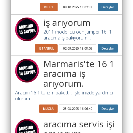
Katsayısı
DUZCE
09.10.2025 13:02:38
Detaylar
Bul
iş arıyorum
Ajandam
2011 model citroen jumper 16+1
Hakkımızda
aracıma iş bakıyorum ...
İletişim
ISTANBUL
02.09.2025 18:08:05
Detaylar
Marmaris'te 16 1
aracıma iş
arıyorum.
Aracım 16 1 turizm pakettir. Işlerinizde yardımcı
olurum...
MUGLA
25.08.2025 16:06:40
Detaylar
aracıma servis işi