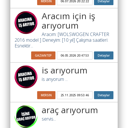
MERSIN
06.07.2026 20:22:22
Detaylar
Ara
Aracım için iş
İlanlar
arıyorum
Söför
Arayanlar
Aracım: [WOLSWOGEN CRAFTER
2016 model ] Deneyim: [10 yıl] Çalışma saatleri:
Arac
Esnektir...
arayanlar
GAZIANTEP
06.05.2026 20:47:53
Detaylar
Soför
olup
is arıyorum
iş
is arıyorum ...
arayanlar
Aracına
MERSIN
25.11.2025 09:53:46
Detaylar
iş
arayanlar
araç arıyorum
Blog
servis...
Yol