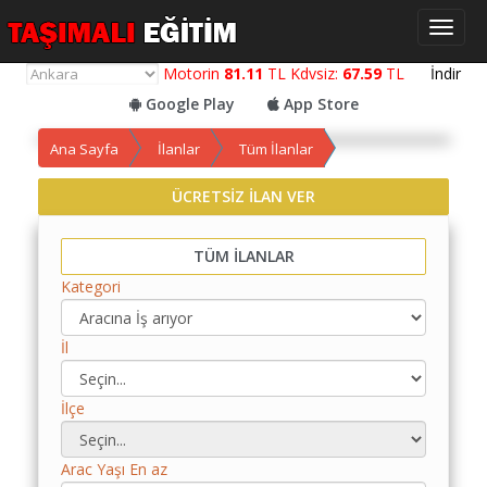
Toggl
naviga
Motorin
81.11
TL Kdvsiz:
67.59
TL
İndir
Google Play
App Store
Ana Sayfa
İlanlar
Tüm İlanlar
ÜCRETSİZ İLAN VER
Yol
Maliyet
Hesaplama
TÜM İLANLAR
Kategori
Yemek
Maliyet
Hesaplama
İl
Kredili
İlçe
Yol
Maliyet
Hesaplama
Arac Yaşı En az