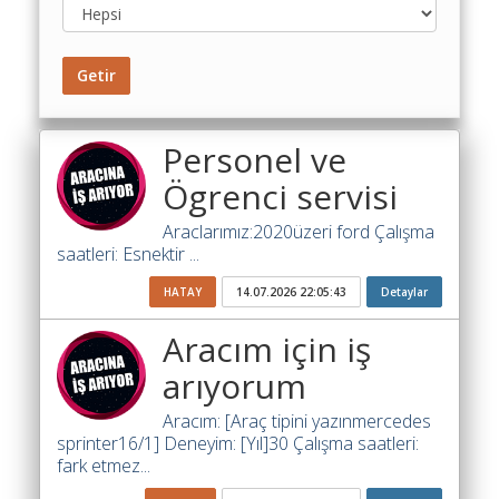
Toplu
Yol
Maliyet
Getir
Hesaplama
Şartname
Personel ve
Karşılaştırma
Robotu
Ögrenci servisi
Masaüstü
Araclarımız:2020üzeri ford Çalışma
Maliyet
saatleri: Esnektir ...
Programı
HATAY
14.07.2026 22:05:43
Detaylar
Sınır
Aracım için iş
Değer
Hesaplama
arıyorum
Akaryakıt
Aracım: [Araç tipini yazınmercedes
Fiyatları
sprinter16/1] Deneyim: [Yıl]30 Çalışma saatleri:
fark etmez...
İhale