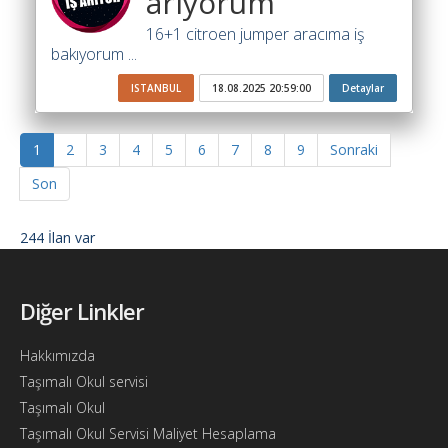
arıyorum
16+1 citroen jumper aracıma iş
bakıyorum ...
ISTANBUL
18.08.2025 20:59:00
Detaylar
1
2
3
4
5
6
7
8
9
Sonraki
Son
244 İlan var
Diğer Linkler
Hakkımızda
Taşımalı Okul servisi
Taşımalı Okul
Taşımalı Okul Servisi Maliyet Hesaplama