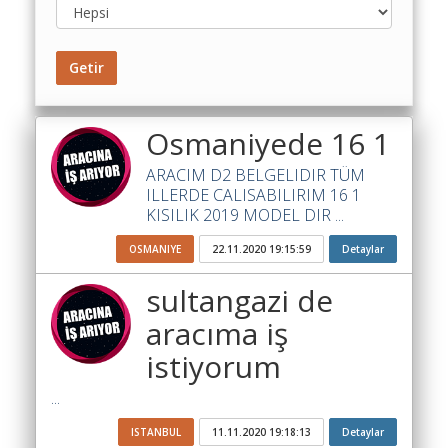
Toplu
Yol
Maliyet
Getir
Hesaplama
Şartname
Osmaniyede 16 1
Karşılaştırma
Robotu
ARACIM D2 BELGELIDIR TÜM
ILLERDE CALISABILIRIM 16 1
Masaüstü
KISILIK 2019 MODEL DIR ...
Maliyet
OSMANIYE
22.11.2020 19:15:59
Detaylar
Programı
sultangazi de
Sınır
Değer
aracıma iş
Hesaplama
istiyorum
Akaryakıt
...
Fiyatları
ISTANBUL
11.11.2020 19:18:13
Detaylar
İhale