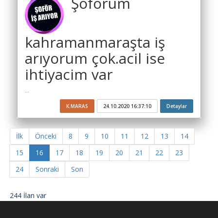
Şoförüm
kahramanmaraşta iş
arıyorum çok.acil ise
ihtiyacim var
...
K.MARAS
24.10.2020 16:37:10
Detaylar
İlk
Önceki
8
9
10
11
12
13
14
15
16
17
18
19
20
21
22
23
24
Sonraki
Son
244 İlan var