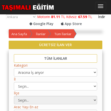
Toggl
naviga
Motorin
81.11
TL Kdvsiz:
67.59
TL
İndir
Google Play
App Store
Ana Sayfa
İlanlar
Tüm İlanlar
ÜCRETSİZ İLAN VER
Yol
Maliyet
TÜM İLANLAR
Hesaplama
Kategori
Yemek
Maliyet
İl
Hesaplama
Kredili
İlçe
Yol
Maliyet
Hesaplama
Arac Yaşı En az