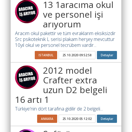
Yol
13 1aracıma okul
Katsayısı
ve personel işi
Bul
arıyorum
Ajandam
Aracım okul pakettir ve tüm evraklarım eksiksizdir
Hakkımızda
Src psikoteknik L serisi plakam herşey mevcuttur
10yıl okul ve personel tecrübem vardir...
İletişim
ISTANBUL
25.10.2020 09:52:58
Detaylar
2012 model
Crafter extra
uzun D2 belgeli
16 artı 1
Türkiye'nin dört tarafına gidilir de 2 belgeli...
ANKARA
25.10.2020 05:12:02
Detaylar