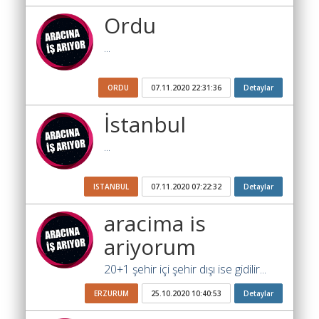
Ara
Ordu
İlanlar
...
Söför
Arayanlar
ORDU
07.11.2020 22:31:36
Detaylar
Arac
İstanbul
arayanlar
...
Soför
olup
iş
ISTANBUL
07.11.2020 07:22:32
Detaylar
arayanlar
aracima is
Aracına
ariyorum
iş
arayanlar
20+1 şehir içi şehir dışı ise gidilir...
Blog
ERZURUM
25.10.2020 10:40:53
Detaylar