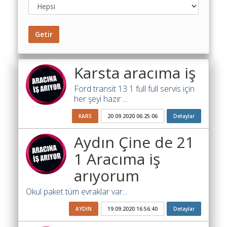
Yol
Maliyet
Hesaplama
Getir
Şartname
Karşılaştırma
Robotu
Karsta aracıma iş
Masaüstü
Ford transit 13 1 full full servis için
Maliyet
her şeyi hazır ...
Programı
KARS
20.09.2020 06:25:06
Detaylar
Sınır
Aydın Çine de 21
Değer
Hesaplama
1 Aracıma iş
Akaryakıt
arıyorum
Fiyatları
Okul paket tüm evraklar var...
İhale
AYDIN
19.09.2020 16:56:40
Detaylar
Ara