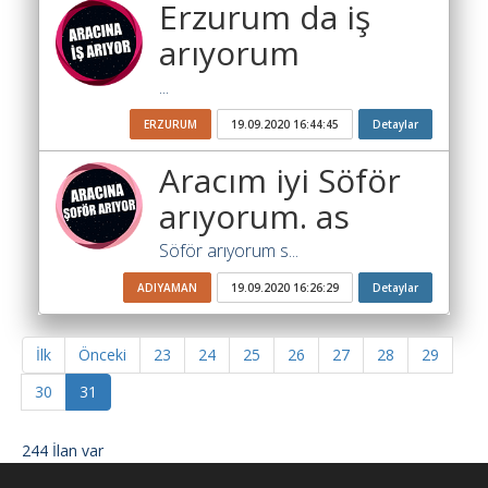
Erzurum da iş
İlanlar
arıyorum
Söför
Arayanlar
...
Arac
ERZURUM
19.09.2020 16:44:45
Detaylar
arayanlar
Aracım iyi Söför
Soför
arıyorum. as
olup
iş
Söför arıyorum s...
arayanlar
ADIYAMAN
19.09.2020 16:26:29
Detaylar
Aracına
iş
arayanlar
İlk
Önceki
23
24
25
26
27
28
29
30
31
Blog
Yol
244 İlan var
Katsayısı