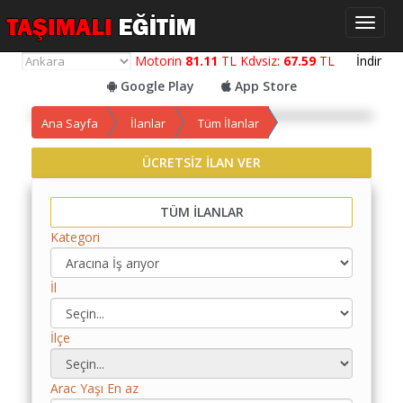
Toggl
naviga
Motorin
81.11
TL Kdvsiz:
67.59
TL
İndir
Google Play
App Store
Ana Sayfa
İlanlar
Tüm İlanlar
Yol
Maliyet
ÜCRETSİZ İLAN VER
Hesaplama
Yemek
TÜM İLANLAR
Maliyet
Kategori
Hesaplama
Kredili
İl
Yol
Maliyet
İlçe
Hesaplama
Toplu
Arac Yaşı En az