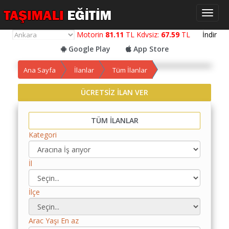
Toggl
naviga
Motorin
81.11
TL Kdvsiz:
67.59
TL
İndir
Google Play
App Store
Ana Sayfa
İlanlar
Tüm İlanlar
ÜCRETSİZ İLAN VER
Yol
Maliyet
TÜM İLANLAR
Hesaplama
Kategori
Yemek
Maliyet
İl
Hesaplama
Kredili
İlçe
Yol
Maliyet
Hesaplama
Arac Yaşı En az