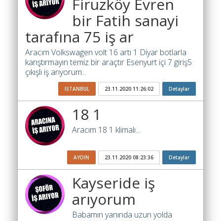
Firuzköy Evren
Yol
Katsayısı
bir Fatih sanayi
Bul
tarafına 75 iş ar
Ajandam
Aracım Volkswagen volt 16 artı 1 Diyar botlarla
karıştırmayın temiz bir araçtır Esenyurt içi 7 giriş5
Hakkımızda
çıkışlı iş arıyorum...
İletişim
ISTANBUL
23.11.2020 11:26:02
Detaylar
18 1
Aracım 18 1 klimalı...
AYDIN
23.11.2020 08:23:36
Detaylar
Kayseride iş
arıyorum
Babamın yanında uzun yolda