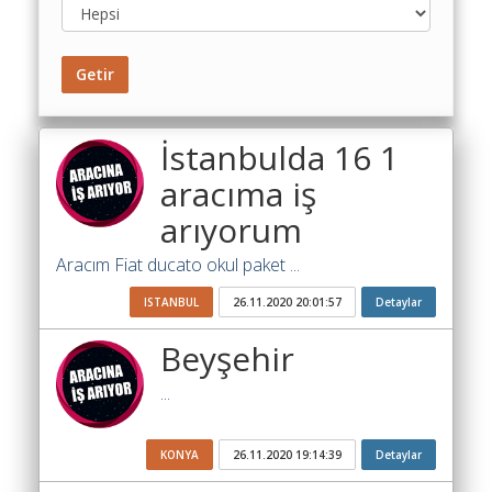
Toplu
Yol
Maliyet
Getir
Hesaplama
Şartname
İstanbulda 16 1
Karşılaştırma
aracıma iş
Robotu
arıyorum
Masaüstü
Maliyet
Aracım Fiat ducato okul paket ...
Programı
ISTANBUL
26.11.2020 20:01:57
Detaylar
Sınır
Beyşehir
Değer
Hesaplama
...
Akaryakıt
Fiyatları
KONYA
26.11.2020 19:14:39
Detaylar
İhale