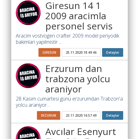
Giresun 14 1
Ara
2009 aracimla
İlanlar
personel servis
Söför
Aracim vostvogen crafter 2009 model periyodik
Arayanlar
bakimlari yapilmistir ...
Arac
GIRESUN
25.11.2020 18:49:46
Detaylar
arayanlar
Erzurum dan
Soför
olup
trabzona yolcu
iş
araniyor
arayanlar
28 Kasım cumartesi günü erzurumdan Trabzon'a
Aracına
yolcu araniyor...
iş
arayanlar
ERZURUM
23.11.2020 16:57:49
Detaylar
Blog
Avcılar Esenyurt