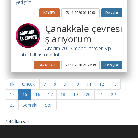
yetiştim ...
KAYSERI
23.11.2020 01:12:08
Detaylar
Çanakkale çevresi
ş arıyorum
Aracım 2013 model citroen vip
araba full üstüne fulll ...
CANAKKALE
22.11.2020 21:28:39
Detaylar
İlk
Önceki
7
8
9
10
11
12
13
14
15
16
17
18
19
20
21
22
23
Sonraki
Son
244 İlan var