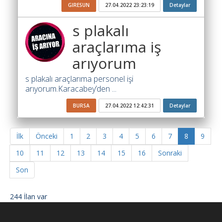
GIRESUN
27.04.2022 23:23:19
Detaylar
s plakalı
araçlarıma iş
arıyorum
s plakalı araçlarıma personel işi
arıyorum.Karacabey’den ...
BURSA
27.04.2022 12:42:31
Detaylar
İlk
Önceki
1
2
3
4
5
6
7
8
9
10
11
12
13
14
15
16
Sonraki
Son
244 İlan var