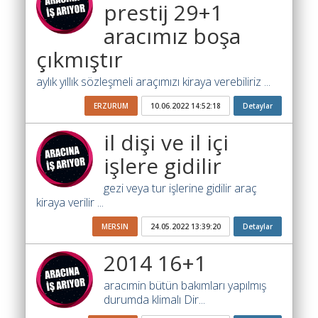
Yol
prestij 29+1
Katsayısı
aracımız boşa
Bul
çıkmıştır
Ajandam
aylık yıllık sözleşmeli araçımızı kiraya verebiliriz ...
Hakkımızda
ERZURUM
10.06.2022 14:52:18
Detaylar
İletişim
il dişi ve il içi
işlere gidilir
gezi veya tur işlerine gidilir araç
kiraya verilir ...
MERSIN
24.05.2022 13:39:20
Detaylar
2014 16+1
aracımin bütün bakımları yapılmış
durumda klimalı Dir...