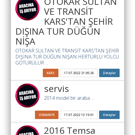
OTOKAR SULTAN
Ara
VE TRANSİT
İlanlar
KARS'TAN ŞEHİR
DIŞINA TUR DÜĞÜN
Söför
Arayanlar
NİŞA
Arac
OTOKAR SULTAN VE TRANSİT KARS'TAN ŞEHİR
arayanlar
DIŞINA TUR DÜĞÜN NİŞAN HERTÜRLÜ YOLCU
GÖTÜRÜLÜR ...
Soför
olup
KARS
17.07.2022 21:00:26
Detaylar
iş
servis
arayanlar
2014 model bir araba ...
Aracına
iş
arayanlar
OSMANIYE
17.07.2022 13:19:01
Detaylar
Blog
2016 Temsa