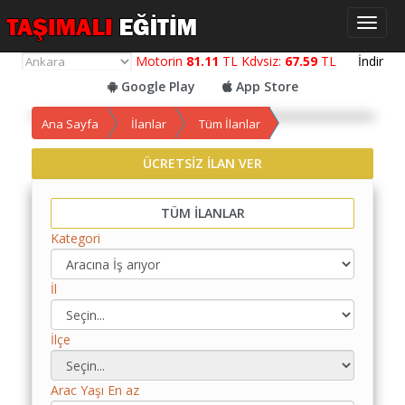
Toggl
naviga
Motorin
81.11
TL Kdvsiz:
67.59
TL
İndir
Google Play
App Store
Ana Sayfa
İlanlar
Tüm İlanlar
ÜCRETSİZ İLAN VER
Yol
Maliyet
TÜM İLANLAR
Hesaplama
Kategori
Yemek
Maliyet
İl
Hesaplama
Kredili
İlçe
Yol
Maliyet
Hesaplama
Arac Yaşı En az