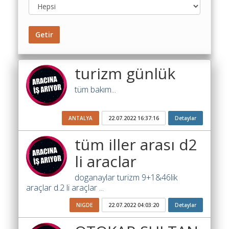
Toplu
Yol
Maliyet
Getir
Hesaplama
Şartname
turizm günlük
Karşılaştırma
Robotu
tüm bakım...
Masaüstü
Maliyet
ANTALYA
22.07.2022 16:37:16
Detaylar
Programı
tüm iller arası d2
Sınır
li araclar
Değer
Hesaplama
doganaylar turizm 9+1&46lik
araçlar d.2 li araçlar ...
Akaryakıt
Fiyatları
NIGDE
22.07.2022 04:03:20
Detaylar
İhale