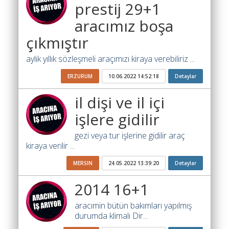
Yol
prestij 29+1
Katsayısı
aracımız boşa
Bul
çıkmıştır
Ajandam
aylık yıllık sözleşmeli araçımızı kiraya verebiliriz ...
Hakkımızda
ERZURUM
10.06.2022 14:52:18
Detaylar
İletişim
il dişi ve il içi
işlere gidilir
gezi veya tur işlerine gidilir araç
kiraya verilir ...
MERSIN
24.05.2022 13:39:20
Detaylar
2014 16+1
aracımin bütün bakımları yapılmış
durumda klimalı Dir...