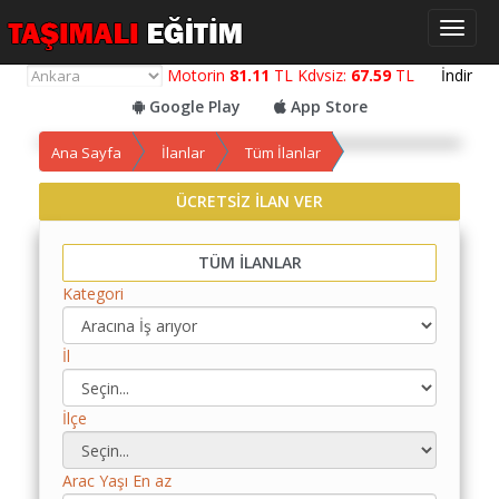
Toggl
naviga
Motorin
81.11
TL Kdvsiz:
67.59
TL
İndir
Google Play
App Store
Ana Sayfa
İlanlar
Tüm İlanlar
ÜCRETSİZ İLAN VER
Yol
Maliyet
TÜM İLANLAR
Hesaplama
Kategori
Yemek
Maliyet
İl
Hesaplama
Kredili
İlçe
Yol
Maliyet
Hesaplama
Arac Yaşı En az