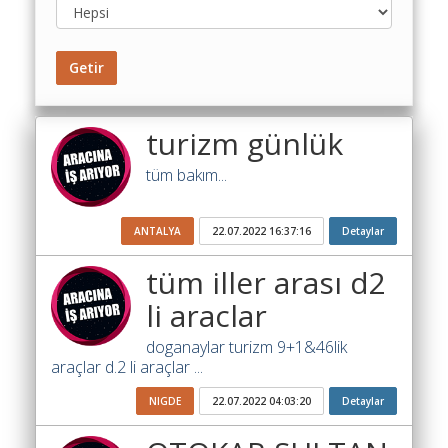
Toplu
Yol
Maliyet
Getir
Hesaplama
Şartname
turizm günlük
Karşılaştırma
Robotu
tüm bakım...
Masaüstü
Maliyet
ANTALYA
22.07.2022 16:37:16
Detaylar
Programı
tüm iller arası d2
Sınır
li araclar
Değer
Hesaplama
doganaylar turizm 9+1&46lik
araçlar d.2 li araçlar ...
Akaryakıt
Fiyatları
NIGDE
22.07.2022 04:03:20
Detaylar
İhale