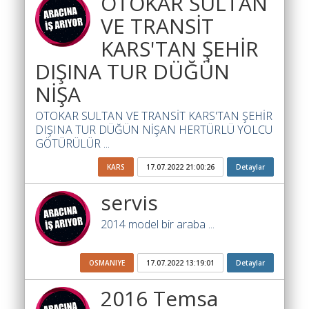
OTOKAR SULTAN
Ara
VE TRANSİT
İlanlar
KARS'TAN ŞEHİR
DIŞINA TUR DÜĞÜN
Söför
Arayanlar
NİŞA
Arac
OTOKAR SULTAN VE TRANSİT KARS'TAN ŞEHİR
arayanlar
DIŞINA TUR DÜĞÜN NİŞAN HERTÜRLÜ YOLCU
GÖTÜRÜLÜR ...
Soför
olup
KARS
17.07.2022 21:00:26
Detaylar
iş
servis
arayanlar
2014 model bir araba ...
Aracına
iş
arayanlar
OSMANIYE
17.07.2022 13:19:01
Detaylar
Blog
2016 Temsa