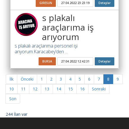
GIRESUN
27.04.2022 23:23:19
Detaylar
s plakalı
araçlarıma iş
arıyorum
s plakalı araçlarıma personel işi
arıyorum.Karacabey’den ...
BURSA
27.04.2022 12:42:31
Detaylar
İlk
Önceki
1
2
3
4
5
6
7
8
9
10
11
12
13
14
15
16
Sonraki
Son
244 İlan var