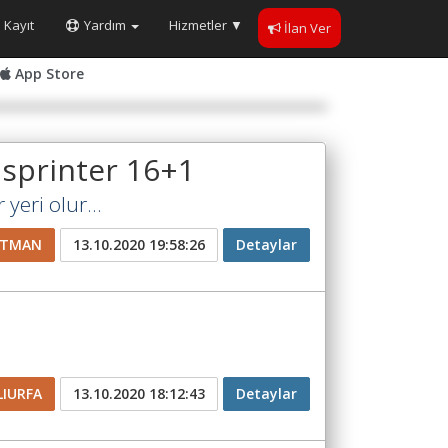
Kayıt
Yardım
Hizmetler
▼
İlan Ver
App Store
 sprinter 16+1
yeri olur...
ATMAN
13.10.2020 19:58:26
Detaylar
LIURFA
13.10.2020 18:12:43
Detaylar