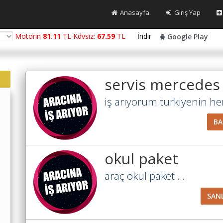
Anasayfa
Giriş Yap
Motorin
81.11
TL Kdvsiz:
67.59
TL
İndir
Google Play
servis mercedes
iş arıyorum turkiyenin her 
B
okul paket
araç okul paket ...
SAN