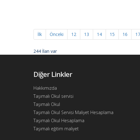
Ajandam
Hakkımızda
İletişim
İlk
Önceki
12
13
14
15
16
1
244 İlan var
Diğer Linkler
Hakkımızda
Taşımalı Okul servisi
Taşımalı Okul
Taşımalı Okul Servisi Maliyet Hesaplama
Taşımalı Okul Hesaplama
Taşımalı eğitim maliyet