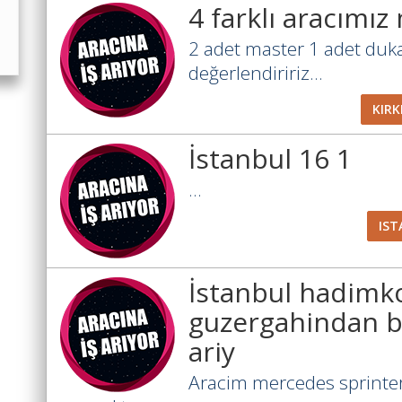
4 farklı aracımı
2 adet master 1 adet dukat
değerlendiririz...
KIRK
İstanbul 16 1
...
IST
İstanbul hadimk
guzergahindan ba
ariy
Aracim mercedes sprinter