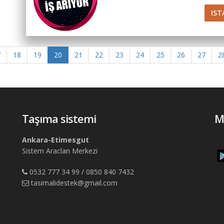
IST
7
18
19
20
21
22
23
24
25
26
27
2
Taşıma sistemi
M
Ankara-Etimesgut
Sistem Aracları Merkezi
0532 777 34 99 / 0850 840 7432
tasimalidestek@gmail.com