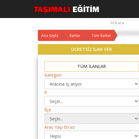
Ana Sayfa
İlanlar
Tüm İlanlar
Yol
ÜCRETSİZ İLAN VER
Maliyet
Hesaplama
TÜM İLANLAR
Yemek
Kategori
Maliyet
Hesaplama
İl
Kredili
Yol
Maliyet
İlçe
Hesaplama
Toplu
Arac Yaşı En az
Yol