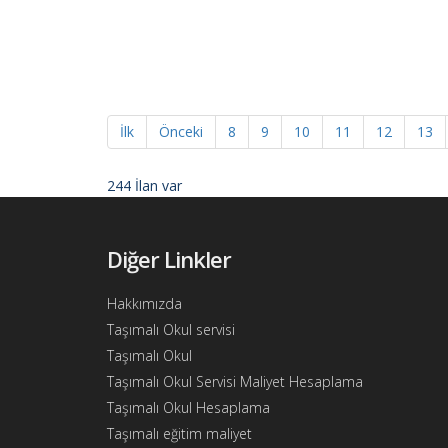
Ajandam
Hakkımızda
İletişim
İlk
Önceki
8
9
10
11
12
13
244 İlan var
Diğer Linkler
Hakkımızda
Taşımalı Okul servisi
Taşımalı Okul
Taşımalı Okul Servisi Maliyet Hesaplama
Taşımalı Okul Hesaplama
Taşımalı eğitim maliyet