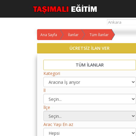
Ana Sayfa
İlanlar
Tüm İlanlar
Yol
ÜCRETSİZ İLAN VER
Maliyet
Hesaplama
TÜM İLANLAR
Yemek
Kategori
Maliyet
Hesaplama
İl
Kredili
Yol
Maliyet
İlçe
Hesaplama
Toplu
Arac Yaşı En az
Yol