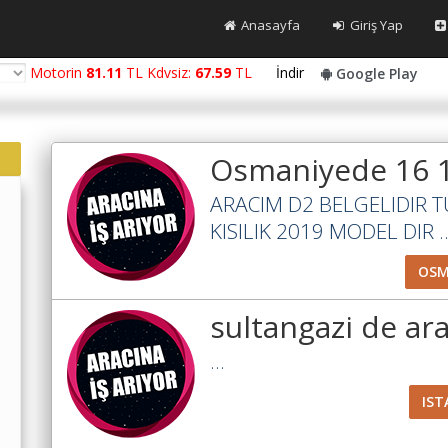
Anasayfa
Giriş Yap
Motorin
81.11
TL Kdvsiz:
67.59
TL
İndir
Google Play
Osmaniyede 16 
ARACIM D2 BELGELIDIR T
KISILIK 2019 MODEL DIR ..
OSM
sultangazi de ar
...
IST