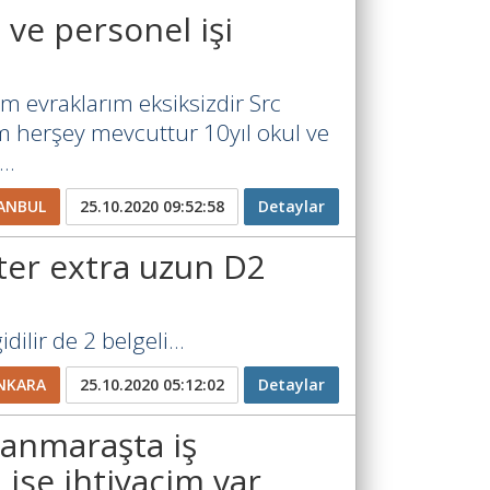
 ve personel işi
m evraklarım eksiksizdir Src
am herşey mevcuttur 10yıl okul ve
..
ANBUL
25.10.2020 09:52:58
Detaylar
ter extra uzun D2
dilir de 2 belgeli...
NKARA
25.10.2020 05:12:02
Detaylar
anmaraşta iş
 ise ihtiyacim var