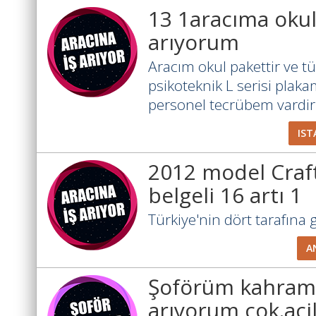
13 1aracıma okul
arıyorum
Aracım okul pakettir ve tü
psikoteknik L serisi plak
personel tecrübem vardir.
IST
2012 model Craf
belgeli 16 artı 1
Türkiye'nin dört tarafına gi
A
Şoförüm kahram
arıyorum çok.acil