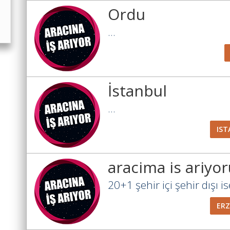
Ordu
...
İstanbul
...
IST
aracima is ariyo
20+1 şehir içi şehir dışı ise
ER