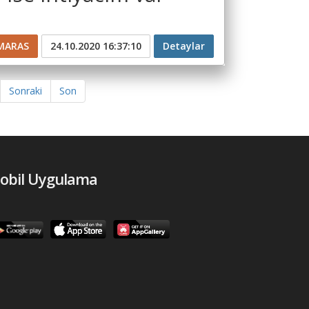
MARAS
24.10.2020 16:37:10
Detaylar
Sonraki
Son
obil Uygulama