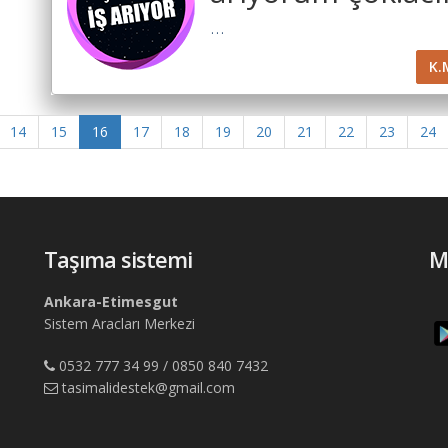
...
K.
14
15
16
17
18
19
20
21
22
23
24
Taşıma sistemi
M
Ankara-Etimesgut
Sistem Aracları Merkezi
0532 777 34 99 / 0850 840 7432
tasimalidestek@gmail.com