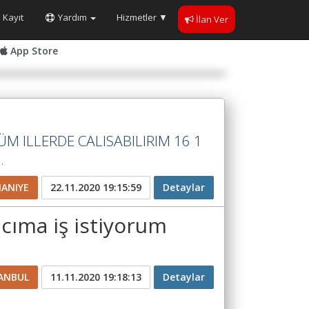
Kayıt
Yardım
Hizmetler
▼
İlan Ver
App Store
1
ÜM ILLERDE CALISABILIRIM 16 1
.
ANIYE
22.11.2020 19:15:59
Detaylar
acıma iş istiyorum
ANBUL
11.11.2020 19:18:13
Detaylar