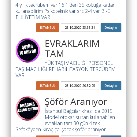
İhale
4 yıllık tecrübem var 16 1 den 35 koltuğa kadar
Ara
kullanabilirim Psikoteknik var src 2-4 var B -E
EHLİYETİM VAR ...
İlanlar
ISTANBUL
23.10.2020 23:33:31
Detaylar
Söför
Arayanlar
EVRAKLARIM
Arac
TAM
arayanlar
YÜK TAŞIMACILIĞI PERSONEL
TAŞIMACILIĞI REHABİLİTASYON TERCÜBEM
Soför
VAR ...
olup
iş
ISTANBUL
23.10.2020 20:52:25
Detaylar
arayanlar
Şöför Aranıyor
Aracına
iş
İstanbul Bağcılar kirazlı da 2015
arayanlar
Model otokar sultan kullanabilen
evrakları tam 30 gün 4 tek
Blog
Sefaköyden Kıraç çalışacak şoför aranıyor...