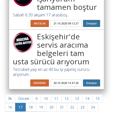
tamamen boştur
Sabah 6.30 akşam 17 arasıboş...
ANTALYA
21.10.2020 09:12:27
Detaylar
Eskişehir'de
servis aracıma
belgeleri tam
usta sürücü arıyorum
Tecrübeli yaşı en az 40 bu işi yapmış sürücü
arıyorum...
ESKISEHIR
20.10.2020 14:47:26
Detaylar
İlk
Önceki
9
10
11
12
13
14
15
16
17
18
19
20
21
22
23
24