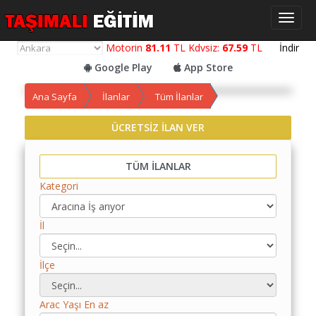
Toggl
naviga
Motorin
81.11
TL Kdvsiz:
67.59
TL
İndir
Google Play
App Store
Ana Sayfa
İlanlar
Tüm İlanlar
ÜCRETSİZ İLAN VER
Yol
Maliyet
TÜM İLANLAR
Hesaplama
Kategori
Yemek
Maliyet
İl
Hesaplama
Kredili
İlçe
Yol
Maliyet
Arac Yaşı En az
Hesaplama