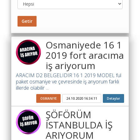
Toplu
Yol
Getir
Maliyet
Hesaplama
Osmaniyede 16 1
Şartname
Karşılaştırma
2019 fort aracıma
Robotu
iş ariyorum
Masaüstü
Maliyet
ARACIM D2 BELGELIDIR 16 1 2019 MODEL ful
paket osmaniye ve çevresinde iş arıyorum farklı
Programı
illerde olabilir ...
Sınır
OSMANIYE
24.10.2020 16:34:11
Detaylar
Değer
Hesaplama
ŞÖFÖRÜM
Akaryakıt
İSTANBULDA İŞ
Fiyatları
ARIYORUM