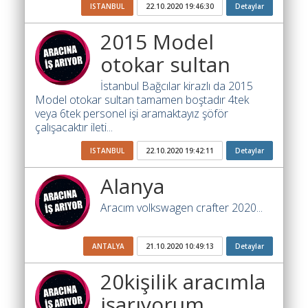
Yol
ISTANBUL
22.10.2020 19:46:30
Detaylar
Katsayısı
2015 Model
Bul
otokar sultan
Ajandam
İstanbul Bağcılar kirazlı da 2015
Hakkımızda
Model otokar sultan tamamen boştadır 4tek
veya 6tek personel işi aramaktayız şöför
İletişim
çalışacaktır ileti...
ISTANBUL
22.10.2020 19:42:11
Detaylar
Alanya
Aracım volkswagen crafter 2020...
ANTALYA
21.10.2020 10:49:13
Detaylar
20kişilik aracımla
işarıyorum