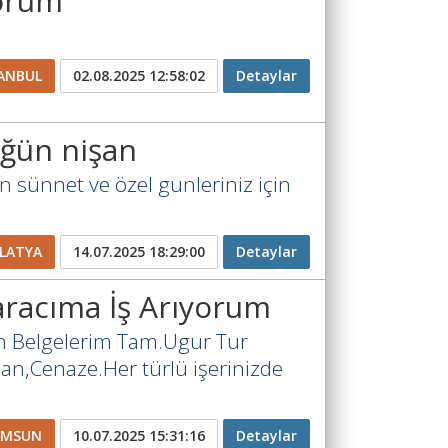
yorum
ANBUL
02.08.2025 12:58:02
Detaylar
üğün nişan
n sünnet ve özel gunleriniz için
LATYA
14.07.2025 18:29:00
Detaylar
 aracıma İş Arıyorum
ün Belgelerim Tam.Ugur Tur
an,Cenaze.Her türlü işerinizde
AMSUN
10.07.2025 15:31:16
Detaylar