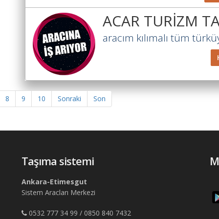
ACAR TURİZM TA
aracım kılımalı tüm türkü
8
9
10
Sonraki
Son
Taşıma sistemi
M
Ankara-Etimesgut
Sistem Aracları Merkezi
0532 777 34 99 / 0850 840 7432