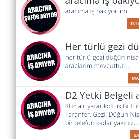
aracıma iş bakı
aracıma iş bakıyorum ...
IST
Her türlü gezi d
her türlü gezi düğün nişa
araclarim mevcuttur ...
MA
D2 Yetki Belgeli
Klimalı, yatar koltuk,Büt
Taranfer, Gezi, Düğün Niş
bir telefon kadar yakınız...
S