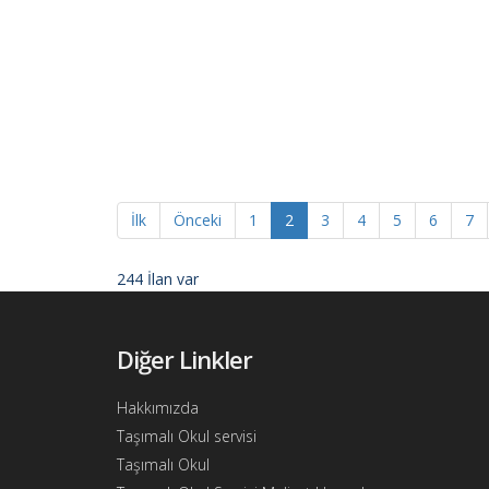
Ajandam
Hakkımızda
İletişim
İlk
Önceki
1
2
3
4
5
6
7
244 İlan var
Diğer Linkler
Hakkımızda
Taşımalı Okul servisi
Taşımalı Okul