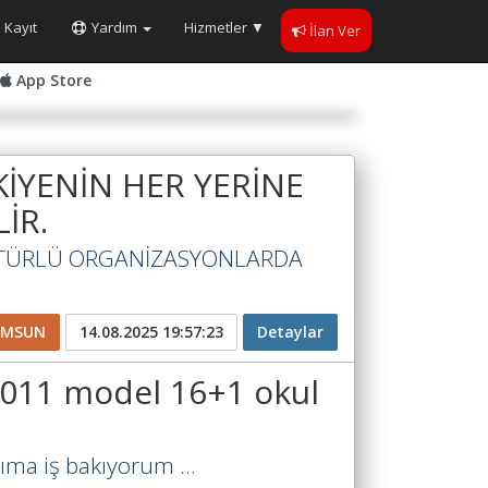
Kayıt
Yardım
Hizmetler
▼
İlan Ver
App Store
İYENİN HER YERİNE
İR.
 TÜRLÜ ORGANİZASYONLARDA
AMSUN
14.08.2025 19:57:23
Detaylar
2011 model 16+1 okul
ma iş bakıyorum ...