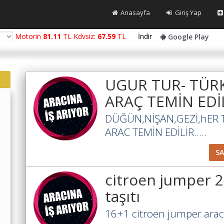
Anasayfa
Giriş Yap
Motorin
81.11
TL Kdvsiz:
67.59
TL
İndir
Google Play
UGUR TUR- TÜRK
ARAÇ TEMİN EDİL
DÜĞÜN,NİŞAN,GEZİ,hER
ARAC TEMİN EDİLİR.....
S
citroen jumper 
taşıtı
16+1 citroen jumper aracı