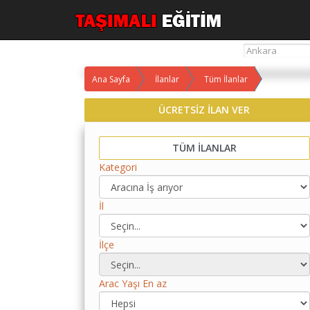
Ana Sayfa
İlanlar
Tüm İlanlar
Yol
ÜCRETSİZ İLAN VER
Maliyet
Hesaplama
TÜM İLANLAR
Yemek
Kategori
Maliyet
Hesaplama
İl
Kredili
Yol
Maliyet
İlçe
Hesaplama
Arac Yaşı En az
Toplu
Yol